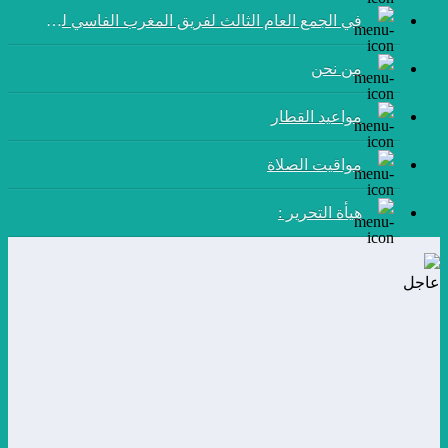
في الجمع العام الثالث لفريق المغرب الفاسي لكرة القدم:
من نحن
مواعيد القطار
مواقيت الصلاة
هيأة التحرير :
عاجل