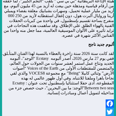
هيئة الإذاعة البريطانية “بي بي سي ” بلقب “النجم الكبير”، لما حققه
من أرقام قياسية ومذهلة حين بيعت له أزيد من 45 مليون ألبوم، مع
أزيد من مليار عملية تحميل، وسهرات بشبابيك مغلقة بفضاء ويمبلي
أرينا وروايال ألبرت هول، دون إغفال استقطابه لأزيد من 000 250
متفرج بساحة تقسيم بإسطنبول، في واحدة من كبريات الحفلات
الفنية بالهواء الطلق على الإطلاق. وقد ساهمت هذه النجاحات في
تزايد تأثيره على الألوان الموسيقية العالمية، مما جعل منه واحدا من
الفنانين الأكثر شهرة في عصره.
ألبوم جديد ناجح
لقد كانت سنة 2026 سنة زاخرة بالعطاء بالنسبة لهذا الفنان المتأـلق.
ففي يوم 27 مارس 2026، أصدر ألبومه Ecstasy “الوجد”، ألبومه
الجديد ونتاج عمل استمر لعشر سنوات من الجولات حول العالم،
والمتضمن للمقتطفات الأولى من Voices of the Earth “أصوات
الأرض” وثنائي كابيلا “Being” مع مجموعة VOCES8 والذي لقي
نجاحا باهرا وملفتا للانتباه. وفي أول ظهور عالمي له بهذه
المقطوعة، أدى حفلا استثنائيا بإسطنبول تحت عنوان Ecsatsy :
Between two seas”الوجد: ما بين البحرين”، حيث خصص جزء من
مداخيله لتمويل أعمال ومبادرات إنسانية.
Facebook