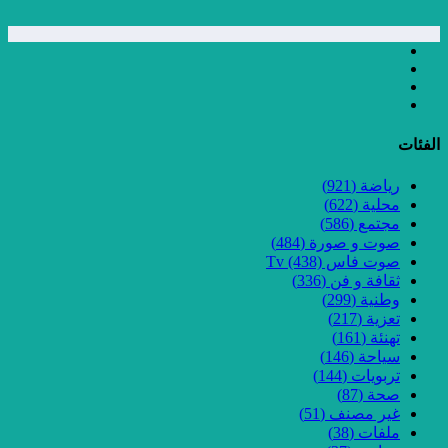
الفئات
رياضة
(921)
محلية
(622)
مجتمع
(586)
صوت و صورة
(484)
صوت فاس Tv
(438)
ثقافة و فن
(336)
وطنية
(299)
تعزية
(217)
تهنئة
(161)
سياحة
(146)
تربويات
(144)
صحة
(87)
غير مصنف
(51)
ملفات
(38)