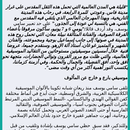
“قليلة هي المدن العالمية التي تحمل هذه الثقل المقدس على غرار
مدينة فاس. وعودتي للمرة الرابعة، في رحاب هذه المدينة
التاريخية، وبهذا المهرجان العالمي الذي يلتقي فيه المقدس مع
الفني، هي بالنسبة لي عودة إلى الجذور،”
على حد تعبير سامي
يوسف. وقد أردف قائلا
:”يومي 6 و 7 يونيو، سأكون مرفوقا بأعضاء
الفرقة الصوفية، والفنانة المتألقة نبيلة معان، التي تحمل روح هذه
المدينة في صوتها؛ إلى جانب إسماعيل بوجية ومجموعته، والفنان
الشهير و المتميز غو غان، أستاذ آلة الإرهو. وسنقدم جميعا، عروضا
فنية خلال أمسيتين موسيقيتين مستوحاتين من التقاليد الموسيقية
العالمية، والتي ظلت مع مرور القرون وتوالي الحضارات، متجهة نحو
أفق واحد، أفق الفضيلة، والجمال والحكمة. وفي أزمنة كزماننا،
يكتسب النور أهمية أكثر من أي وقت مضى”.
موسيقي بارع و خارج عن المألوف
تلقى سامي يوسف منذ ريعان شبابه تكوينا بالألوان الموسيقية
الكلاسيكية الغربية، والشرق أوسطية، حيث أبدع في أنماط مختلفة
كفن القوالي الهندي والباكستاني، -النمط الموسيقي الديني المرتبط
بالتراث الصوفي بجنوب آسيا-، والموسيقى الصوفية، والتقاليد
الفارسية أو حتى التعدد الصوتي الغربي. وتحمل كتاباته بصمة
روحانية، أبهرت جماهير غفيرة خارج حدود بلدان العالم الإسلامي.
وللتذكير، فقد سبق حظي سامي يوسف بإشادة وتلقيب من قبل