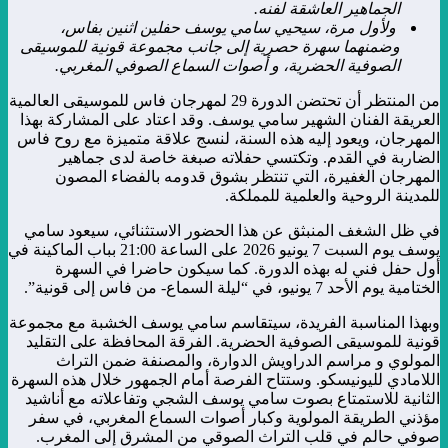
الجماهير العاشقة لفنه.
ولأول مرة، سيحيي سامي يوسف حفلين اثنين بفاس،
وضمنهما سهرة حصرية إلى جانب مجموعة قونية للموسيقى
الصوفية الحضرية
، و أصوات السماع الصوفي المغربي.
من المنتظر أن تحتضن الدورة 29 لمهرجان فاس للموسيقى العالمية
العريقة الفنان الشهير سامي يوسف. وقد اعتاد على المشاركة بهذا
المهرجان، ويعود إليه هذه السنة، لنسج علاقة متميزة مع روح فاس
الضاربة في القدم. وتكتسي حفلاته صبغة خاصة لدى جماهير
المهرجان الغفيرة، التي تنتظر بشوق قدومه بالفضاء المصون
للمدينة الروحية والعلمية للمملكة.
في ظل الشغف المنبثق عن هذا الحضور الاستثنائي، سيعود سامي
يوسف يوم السبت 7 يونيو 2026 على الساعة 21:00 بباب الماكينة في
أول حفل فني له بهذه الدورة. كما سيكون حاضرا في السهرة
الختامية يوم الأحد 7 يونيو، في “ليلة السماع- من فاس إلى قونية”.
وبهذا المناسبة الفريدة، سيتقاسم سامي يوسف الخشبة مع مجموعة
قونية للموسيقى الصوفية الحضرية. الفرقة المحافظة على التقليد
المولوي و مراسم الدراويش الدوارة، والمصنفة ضمن التراث
اللامادي لليونيسكو. وستتاح الفرصة أمام الجمهور خلال هذه السهرة
الثانية للاستمتاع بصوت سامي يوسف الشجي وتفاعلاته مع أناشيد
مؤذني الطريقة المولوية وكبار أصوات السماع المغربي، في سفر
صوفي حالم في قلب التراث الصوقي من المشرق إلى المغرب.