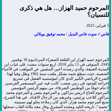
المرحوم حميد الهزاز… هل هي ذكرى
للنسيان؟
5 فبراير، 2023
فاس // صوت فاس البديل / محمد توفيق بوبلالي
المرحوم حميد الهزاز ابن القلعة الصفراء المزداديوم 30 نوفمبر
1945، المتوفى في 13 يناير 2018، اربع سنوات مضت على غياب ابن
المدينة العتيقة، والذي رصدته أعين المنقبين عن المواهب في الأحياء
الشعبية، حيث سطع نجمه بشكل ملفت سنة 1962 وظل وفيا لهذا
الصرح الرياضي الكبير الذي كان لمؤسسيه الفضل في تسريع
إخراجه للوجود في زمن صعب، كانت فيه عين المستعمر الفرنسي
لا تنام خوفا من الوطنيين الشرفاء، من بينهم الرئيس المؤسس
المرحوم الحاج ادريس بنزاكور، و المرحوم بنعمر و المرحوم محمد
بنزاكور كلاعب ورئيس، وغيرهم من الرجال الافذاذ.. في هذا الصرح،
صنع المرحوم محمد هزاز، الذي كان زملاءه يحلو لهم تسميته
“بحميد”، تاريخه التليد ومجده المشرق وفاز معه بثلاثة القاب نسجلها