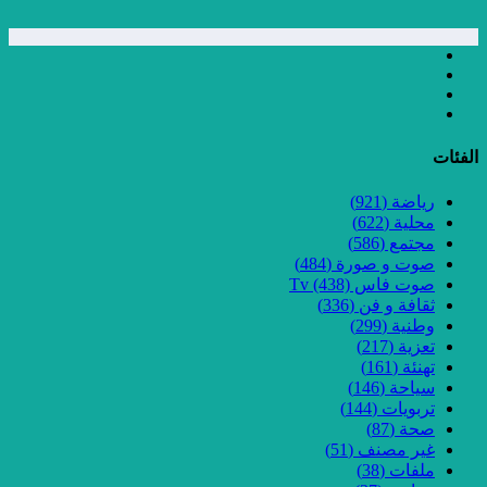
الفئات
رياضة
(921)
محلية
(622)
مجتمع
(586)
صوت و صورة
(484)
صوت فاس Tv
(438)
ثقافة و فن
(336)
وطنية
(299)
تعزية
(217)
تهنئة
(161)
سياحة
(146)
تربويات
(144)
صحة
(87)
غير مصنف
(51)
ملفات
(38)