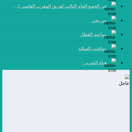
في الجمع العام الثالث لفريق المغرب الفاسي لكرة القدم:
من نحن
مواعيد القطار
مواقيت الصلاة
هيأة التحرير :
عاجل