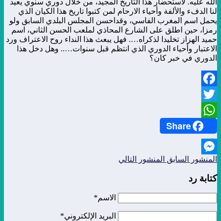
الله عليه. لاستحضار هذا التاريخ المجيد، من خلال دوري سنوي يعيد
لنا الدفء والألفة وأحياء الارحام لمن كتبوا تاريخ هذا الكيان الذي
يحمل اسم المغرب الفاسي، وقداحسن المجلس البلدي السابق ولو
رمزا، حين اطلق على الشارع المحاذي لملعب الحسن الثاني، اسم
حميد الهزاز تخليدا لذكراه…. فهل يبعث هذا النداء روح الاعتراف ورد
الاعتبار وأحياء الدوري الذي انتظم قبل سنوات….. وهل دخل هذا
الدوري في خبر كان؟
Facebook
Twitter
Share
WhatsApp
المنشور السابق
المنشور التالي
Messenger
كتابة رد
الاسم*
البريد الإلكتروني*