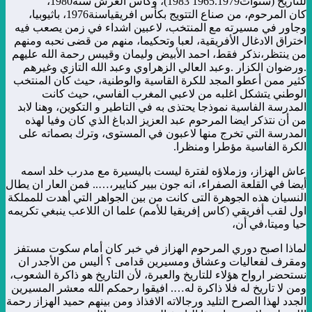
للتاريخ (سنوات1965.1979 1983)، وكأس العرش سنة1980،
كان المرحوم، من صناع التتويج بكأس افريقياسنة1976، باثيوبيا،
وجاور في مسيرته مع المنتخب، لاعبين اشداء في زمن يصعب فيه
اختراق الادغال الأفريقية، لعبا وتحكيما، منهم من قضى نحبه ومنهم
من ينتظر،نذكر فقط، احمد الأبيض وليمان وقيبس رحمة الله عليهم
.ورضوان الكزار .وعبد العالي الزهراوي وعبد الله التازي وغيرهم
كثير ممن أعطو المجد للكرة القاسية والوطنية، حيث كان المنتخب
الوطني يتشكل اغلبه من لاعبي المغرب الفاسي، حيث كانت
المدرسة الفاسية نموذجا يحتذى به في التاطير و التكوين، وهنا لابد
من أن نتذكر ايضا المرحوم عبد العزيز الدباغ الذي كان وفيا لهذه
المدرسة التي تخرج منها لاعبون في المستوى، وترك بصماته على
الكرة الفاسية مؤطرا ومنظرا.
عاش الهزاز، وزملاؤه لفترة ليست باليسيرة مع مدرب خلد اسمه
أيضا في القلعة الصفراء، انه جون بيير كنايير،….. فمن العار ان يطال
النسيان هذه الجوهرة التى كانت من بين الجواهر التي أهدت للمملكة
اول لقب أفريقي (كاس إفريقيا للأمم) علما ان اللاعب ينبغي تكريمه
حيا وميتا،في أن،
لماذا اصبح دوري المرحوم الهزاز في خبر كان أمام سكوت مستفز
ومقرف لفعاليات وعشاق ومسيرين قدامى ؟ أليس من الأجدر ان
نستحضر ارواح هؤلاء للتاريخ والعبرة، لأن التاريخ هو ذاكرة الشعوب،
ومن لا تاريخ له فلا ذاكرة له…. افيقوا رحمكم الله معشر المسيرين
الجدد لهذا الصرح التليد ورجالاته الافذاذ ومن بينهم حميد الهزاز رحمة