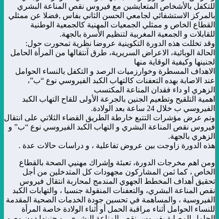
للتكفل بالأشخاص المتعايشين مع فيروس نقص المناعة البشري
بالمركز الاستشفائي لجامعي الحسن الثاني بفاس ,فضلا عن ممثلي
القطاع الخاص و ممثلي الجمعيات المهنية كالجمعية الوطنية
للقابلات و الجمعية المغربية لتنظيم الأسرة بالجهة.
وقد تخللت هذه الدورة التكوينية عروضا نظرية تمحورت حول:
الحالة الوبائية، الاعراض السريرية، طرق آنتقالها من المرأة الحامل
لجنينها وكيفية الوقاية منها
الاهداف المسطرة وخوارزميات الرصد و التكفل بالنساء الحوامل
عند الاصابة بهده التعفنات كالتهاب الكبد الفيروسي نوع “ب”،
الزهري او داء فقدان المناعة المكتسب
اهمية التلقيح وتطعيم الجنين بالجرعة الأولى للقاح التهاب الكبد
الفيروسي ب خلال 24 ساعة بعد الولادة.
وتم عرض مؤشرات التتبع خارطة الطريق القضاء الثلاتي على انتقال
فيروس نقص المناعة البشري و التهاب الكبد الفيروسي نوع “ب” و
الزهري بالجهة.
هذه الدورة زاوجت بين عروض تفاعلية ، و دراسات حالات عدة .
ومن اهم مخرجات الدورة، تعبئة وإشراك مهنيي الصحة بالقطاع
الخاص ، كما ثمن المشاركون مجهودات كل المتدخلين من أجل
تحقيق أهداف المخطط الجهوي المندمج لمحاربة انتقال فيروس
نقص المناعة البشري، والتعفنات المنقولة جنسيا ، والتهابات الكبد
الفيروسية ، والمساهمة في تحسين جودة الخدمات الصحية المقدمة
للنساء الحوامل أثناء مراقبة الحمل أو أثناء الولادة خاصة المرأة
الحامل المصابة بفيروس نقص المناعة البشري ، و جنينها دون وصم