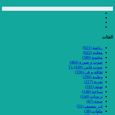
الفئات
رياضة
(921)
محلية
(622)
مجتمع
(586)
صوت و صورة
(484)
صوت فاس Tv
(438)
ثقافة و فن
(336)
وطنية
(299)
تعزية
(217)
تهنئة
(161)
سياحة
(146)
تربويات
(144)
صحة
(87)
غير مصنف
(51)
ملفات
(38)