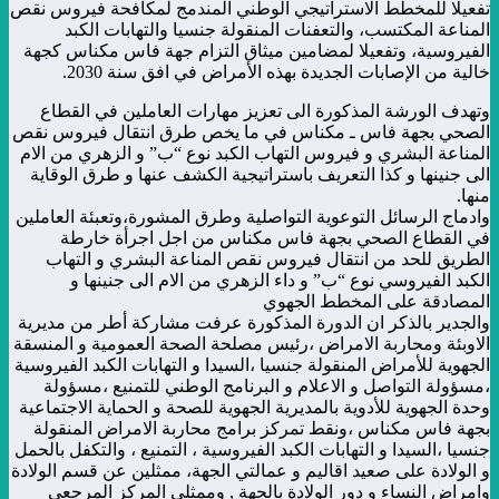
تفعيلا للمخطط الاستراتيجي الوطني المندمج لمكافحة فيروس نقص
المناعة المكتسب، والتعفنات المنقولة جنسيا والتهابات الكبد
الفيروسية، وتفعيلا لمضامين ميثاق التزام جهة فاس مكناس كجهة
خالية من الإصابات الجديدة بهذه الأمراض في افق سنة 2030.
وتهدف الورشة المذكورة الى تعزيز مهارات العاملين في القطاع
الصحي بجهة فاس ـ مكناس في ما يخص طرق انتقال فيروس نقص
المناعة البشري و فيروس التهاب الكبد نوع “ب” و الزهري من الام
الى جنينها و كذا التعريف باستراتيجية الكشف عنها و طرق الوقاية
منها.
وادماج الرسائل التوعوية التواصلية وطرق المشورة،وتعبئة العاملين
في القطاع الصحي بجهة فاس مكناس من اجل اجرأة خارطة
الطريق للحد من انتقال فيروس نقص المناعة البشري و التهاب
الكبد الفيروسي نوع “ب” و داء الزهري من الام الى جنينها و
المصادقة على المخطط الجهوي
والجدير بالذكر ان الدورة المذكورة عرفت مشاركة أطر من مديرية
الاوبئة ومحاربة الامراض ،رئيس مصلحة الصحة العمومية و المنسقة
الجهوية للأمراض المنقولة جنسيا ،السيدا و التهابات الكبد الفيروسية
،مسؤولة التواصل و الاعلام و البرنامج الوطني للتمنيع ،مسؤولة
وحدة الجهوية للأدوية بالمديرية الجهوية للصحة و الحماية الاجتماعية
بجهة فاس مكناس ،ونقط تمركز برامج محاربة الامراض المنقولة
جنسيا ،السيدا و التهابات الكبد الفيروسية ، التمنيع ، والتكفل بالحمل
و الولادة على صعيد اقاليم و عمالتي الجهة، ممثلين عن قسم الولادة
وامراض النساء و دور الولادة بالجهة , وممثلي المركز المرجعي