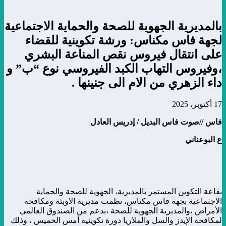
بالمديرية الجهوية للصحة والحماية الاجتماعية
لجهة فاس مكناس: ورشة تكوينية للقضاء
على انتقال فيروس نقص المناعة البشري
،وفيروس التهاب الكبد الفيروسي نوع “ب” و
داء الزهري من الام الى جنينها .
17 أكتوبر، 2025
فاس //صوت فاس البديل / إدريس العادل
ع البوعناني
بقاعة التكوين المستمر بالمديرية، الجهوية للصحة والحماية
الاجتماعية بجهة فاس مكناس، نظمت مديرية الاوبئة ومكافحة
الأمراض ،والمديرية الجهوية للصحة ،بدعم من الصندوق العالمي
لمكافحة الإيدز والسل والملاريا دورة تكوينية أمس الخميس ، وذلك