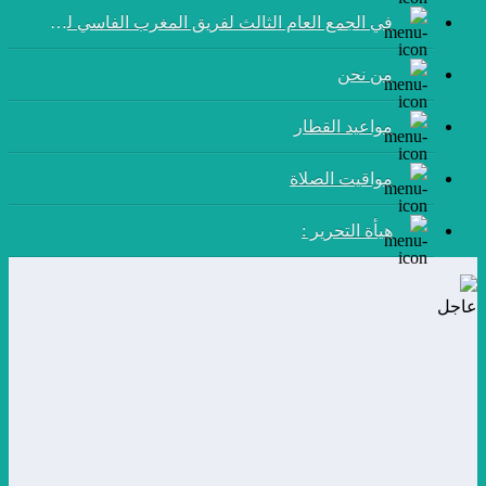
في الجمع العام الثالث لفريق المغرب الفاسي لكرة القدم:
من نحن
مواعيد القطار
مواقيت الصلاة
هيأة التحرير :
عاجل