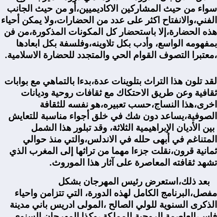
سواء من حيث المشاركين الاكاديميين،أو من حيث الجانب
الفني،والانفتاح اكثر على عدد من الحضارات،ولا يمكن أحياء
هذه الحضارة،إلا باستحضار كل المكونات المذكورة،من فن
بمفهومه الواسع، وأدب بكل تلاوينه،وفلسفة بكل ابعادها
،معتبرا التصوف القوام الحي والمتجدد للحضارة الاسلامية.
لقد تلون هذا التراث بتلوينات عدة،بدءا بالتماهي مع بوابات
ثقافية وعن طريق الاحتكاك مع ثقافات روحية وديانات
اخرى،هذا النساج،حسب تعبيره،هو نفسه للثقافة
الصوفية،يساعد دون شك في خلق أجواء مناسبة للتعايش
بين الأديان الإبراهيمية الثلاثة، وقد تبلور هذا الشمل
المتناغم في أبهى حلله في الاندلس،والتي منذ حوالي
ثمانية قرون،نقلت جزءا مهما من تراثها إلى المغرب الذي
تشهد ثقافته المعاصرة على آثار هذا الموروث.
بعد ذلك،استعرض رئيس المهرجان بشكل
مفصل،البرنامج الكامل لهذه الدورة، التي تتزامن واحياء
الذكرى السنوية للولي الصالح ،المولى ادريس باني مدينة
فاس،العاصمة الروحية للمملكة.،وكذا المهرجان السنوي