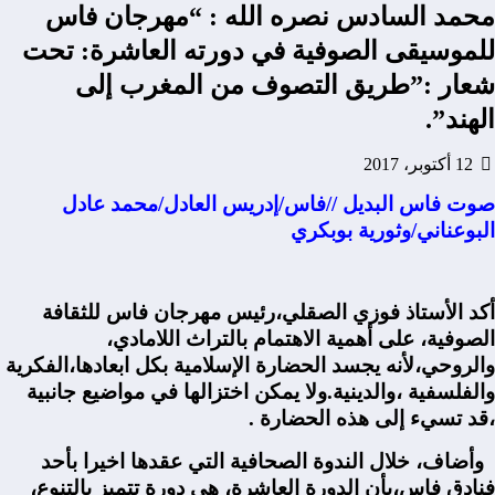
محمد السادس نصره الله : “مهرجان فاس
للموسيقى الصوفية في دورته العاشرة: تحت
شعار :”طريق التصوف من المغرب إلى
الهند”.
12 أكتوبر، 2017
صوت فاس البديل //فاس/إدريس العادل/محمد عادل
البوعناني/وثورية بوبكري
أكد الأستاذ فوزي الصقلي،رئيس مهرجان فاس للثقافة
الصوفية، على أهمية الاهتمام بالتراث اللامادي،
والروحي،لأنه يجسد الحضارة الإسلامية بكل ابعادها،الفكرية
والفلسفية ،والدينية.ولا يمكن اختزالها في مواضيع جانبية
،قد تسيء إلى هذه الحضارة .
وأضاف، خلال الندوة الصحافية التي عقدها اخيرا بأحد
فنادق فاس،بأن الدورة العاشرة، هي دورة تتميز بالتنوع،