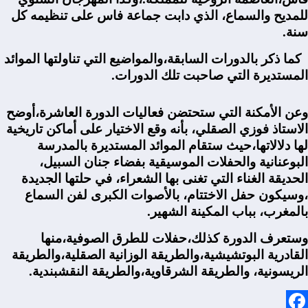
للمديح والسماع، الذي دابت جماعة فاس على تنظيمه كل
سنة.
كما ذكر بالدورات السابقة،والمواضيع التي تناولتها الموائد
المستديرة التي صاحبت تلك الدورات.
وعن الأمكنة التي ستحتضن فعاليات الدورة العاشرة،أوضح
الاستاذ فوزي الصقلي، بأنه وقع الاختيار على أماكن تاريخية
لها دلالاتها،حيث ستقام الموائد المستديرة بالمدرسة
البوعنانية والحفلات الموسيقية بفضاء جنان السبيل،
الحديقة الغناء التي تغنى بها الشعراء، في حلتها الجديدة
،وسيكون حفل الاختتام، بالأصوات الكبرى لفن السماع
بالمغرب، بباب المكينة الشهير.
وستعرف الدورة كذلك،حفلات للطرق الصوفية،منها
القادرية البوتشيشية،والطريقة الوزانية الصقلية،والطريقة
الريسونية، والطريقة الشرقاوية،والطريقة النقشبندية.