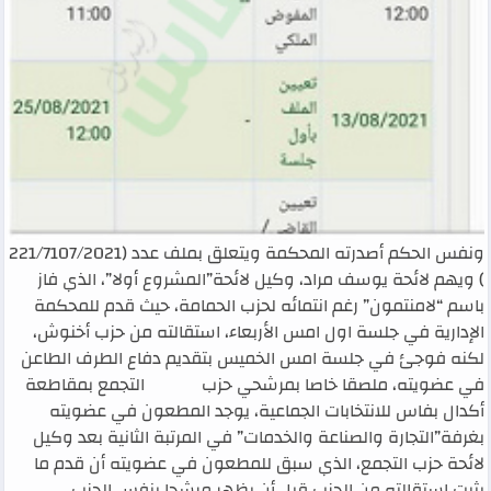
ونفس الحكم أصدرته المحكمة ويتعلق بملف عدد (221/7107/2021
) ويهم لائحة يوسف مراد، وكيل لائحة”المشروع أولا”، الذي فاز
باسم “لامنتمون” رغم انتمائه لحزب الحمامة، حيث قدم للمحكمة
الإدارية في جلسة اول امس الأربعاء، استقالته من حزب أخنوش،
لكنه فوجئ في جلسة امس الخميس بتقديم دفاع الطرف الطاعن
في عضويته، ملصقا خاصا بمرشحي حزب التجمع بمقاطعة
أكدال بفاس للانتخابات الجماعية، يوجد المطعون في عضويته
بغرفة”التجارة والصناعة والخدمات” في المرتبة الثانية بعد وكيل
لائحة حزب التجمع، الذي سبق للمطعون في عضويته أن قدم ما
يثبت استقالته من الحزب قبل أن يظهر مرشحا بنفس الحزب