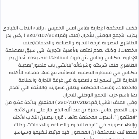
قضت المحكمة الإدارية بفاس امس الخميس ، بإلغاء انتخاب القيادي
بحزب التجمع الوطني للأحرار، (ملف رقم220/7107/2021 ) يخص بدر
الطاهري لعضوية غرفة التجارة والصناعة والخدمات(صنف
الخدمات)، وذلك لعدم تمتعه بالأهلية التجارية التي سبق للمحكمة
الإدارية بمكناس وفاس ، أن قررت اسقاطها عنه، بعدما أدخل بدر
الطاهري ملف شركته وشركائه”بلانشي باب منصور”بمدينة
مكناس في مسطرة التصفية القضائية، نتج عنها فقدانه للأهلية
التجارية التي تسمح له بالعضوية في غرفة التجارة والصناعة
والخدمات، وقضت المحكمة ببطلان عضويته واللائحة التي تقدم
بها باسم حزب التجمع الوطني للاحرار.
وفي الملف الثاني(رقم220/7107/2021 ) المتعلق بلائحة عضو من
حزب التجمع بفاس، حمزة بن عبد الله الذي فاز على راس لائحة
“لامنتمون”، أصدرت المحكمة ذاتها ، قرارا ببطلان انتخاب لائحته
وإلغاء عضويته في “غرفة التجارة والصناعة والخدمات”، ودلك
بعدما ثبت للمحكمة ان المطعون فيه مرتبط تنظيميا وسياسيا