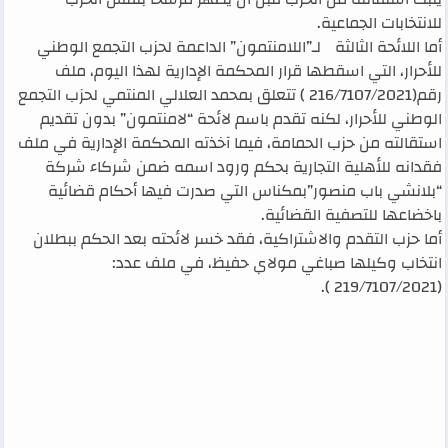
للانتخابات الجماعية.
أما اللائحة الثالثة لـ”اللامنتمون” الداعمة لحزب التجمع الوطني
للأحرار، التي اسقطها قرار المحكمة الإدارية لهذا اليوم، ملف
رقم(216/7107/2021 ) تتعلق بمحمد العلالي المنتمي لحزب التجمع
الوطني للأحرار، لكنه تقدم باسم لائحة “لامنتمون” بدون تقديم
استقالته من حزب الحمامة، فيما آخذته المحكمة الإدارية في ملف
فقدانه للأهلية التجارية بحكم ورود اسمه ضمن شركاء شركة
“بلانشي باب منصور”بمكناس التي صدرت فيها أحكام قضائية
باخضاعها للتصفية القضائية.
أما حزب التقدم والاشتراكية، فقد خسر لائحته بعد الحكم ببطلان
انتخاب وكيلها صباغي مولاي حفيظ، في ملف عدد:
(219/7107/2021 ).