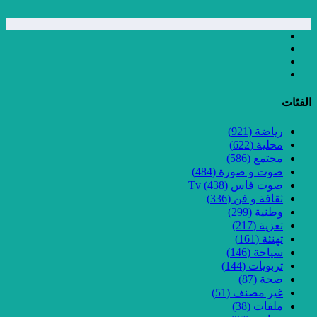
الفئات
رياضة
(921)
محلية
(622)
مجتمع
(586)
صوت و صورة
(484)
صوت فاس Tv
(438)
ثقافة و فن
(336)
وطنية
(299)
تعزية
(217)
تهنئة
(161)
سياحة
(146)
تربويات
(144)
صحة
(87)
غير مصنف
(51)
ملفات
(38)