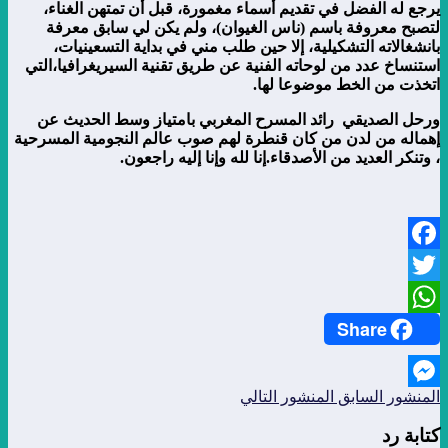
يرجع له الفضل في تقديم أسماء مغمورة، قبل أن تمتهن الغناء،
لتصبح معروفة باسم (ناس الغيوان)، ولم يكن لي سابق معرفة
بانشغالاته التشكيلية، إلا حين طلب مني في بداية التسعينيات،
استنساخ عدد من لوحاته الفنية عن طريق تقنية السيريغرافيا،التي
اتخذت من الخط موضوعا لها.
ورحل الصديقي رائد المسرح المغربي بامتياز وسط الحديث عن
إهماله من لدن من كان قنطرة لهم صوب عالم النجومية المسرحية
، وتنكر العديد من الأصدقاء.إنا لله وإنا إليه راجعون.
Facebook
Twitter
Share
WhatsApp
المنشور السابق
المنشور التالي
Messenger
كتابة رد