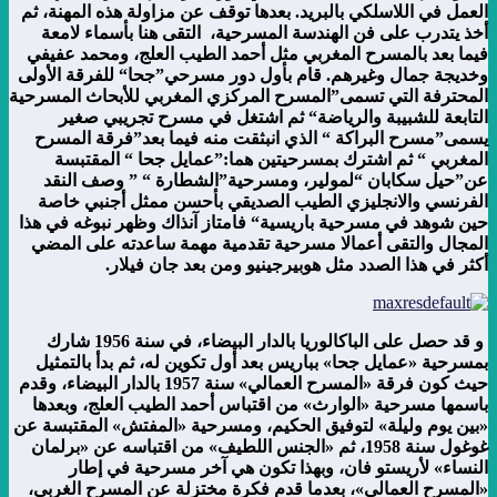
العمل في اللاسلكي بالبريد. بعدها توقف عن مزاولة هذه المهنة، ثم
أخذ يتدرب على فن الهندسة المسرحية، التقى هنا بأسماء لامعة
فيما بعد بالمسرح المغربي مثل أحمد الطيب العلج، ومحمد عفيفي
وخديجة جمال وغيرهم. قام بأول دور مسرحي”جحا“ للفرقة الأولى
المحترفة التي تسمى”المسرح المركزي المغربي للأبحاث المسرحية
التابعة للشبيبة والرياضة“ ثم اشتغل في مسرح تجريبي صغير
يسمى”مسرح البراكة “ الذي انبثقت منه فيما بعد”فرقة المسرح
المغربي “ ثم اشترك بمسرحيتين هما:”عمايل جحا “ المقتبسة
عن”حيل سكابان “لمولير، ومسرحية”الشطارة “ ” وصف النقد
الفرنسي والانجليزي الطيب الصديقي بأحسن ممثل أجنبي خاصة
حين شوهد في مسرحية باريسية“ فامتاز آنذاك وظهر نبوغه في هذا
المجال والتقى أعمالا مسرحية تقدمية مهمة ساعدته على المضي
أكثر في هذا الصدد مثل هوبيرجينيو ومن بعد جان فيلار.
و قد حصل على الباكالوريا بالدار البيضاء، في سنة 1956 شارك
بمسرحية «عمايل جحا» بباريس بعد أول تكوين له، ثم بدأ بالتمثيل
حيث كون فرقة «المسرح العمالي» سنة 1957 بالدار البيضاء، وقدم
باسمها مسرحية «الوارث» من اقتباس أحمد الطيب العلج، وبعدها
«بين يوم وليلة» لتوفيق الحكيم، ومسرحية «المفتش» المقتبسة عن
غوغول سنة 1958، ثم «الجنس اللطيف» من اقتباسه عن «برلمان
النساء» لأريستو فان، وبهذا تكون هي آخر مسرحية في إطار
«المسرح العمالي»، بعدما قدم فكرة مختزلة عن المسرح الغربي،