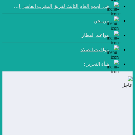
في الجمع العام الثالث لفريق المغرب الفاسي لكرة القدم:
من نحن
مواعيد القطار
مواقيت الصلاة
هيأة التحرير :
عاجل