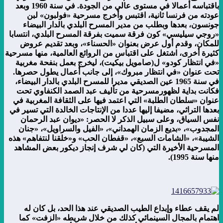
باقتباسه أعمالا في مستوى عالي من الجودة. في سنة 1960 وبعد
عودته من فرنسا ثانية، اقتبس وأخرج مسرحية «فولبون» لبن
جونسون، بعدها وبطلب من مدير المسرح البلدي بالدار البيضاء
«روجي سيليسي» كون فرقة سميت بفرقة المسرح البلدي، انتسابا
للمكان، وقدم أول عرض بعنوان «الحسناء»، وبعد تقديم عروض
كثيرة أخرى، اشتغل على اقتباس من الروائع العالمية، منها مسرحية
«في انتظار كودو» ل(صامويل بيكيت)، ليخرج بعمل بنفحة مغربية
تحت عنوان «في انتظار مبروك»، إلى جانب أعمال يطول حصرها.
في سنة 1965 عين الصديقي مديرا للمسرح البلدي بالدار البيضاء،
فكانت بداية لظهورمسرحية من تأليف عبد الصمد الكنفاوي تحت
عنوان «سلطان الطلبة» التي اعتمد فيها على الثقافة المغربية في
بعدها التراثي، مضيفا إليها عددا من الإنتاجات الخالدة التي تسير في
نفس السياق، وعلى سبيل الذكر لا الحصر: «ديوان عبد الرحمان
المجدوب»، «بديع الزمان الهمداني»، «الفيل والسراويل»، «جنان
الشيبة»، «الشامات السبع»، «قفطان الحب» و«خلقنا لنتفاهم» هذه
المسرحية الأخيرة التي (كان لي شرف إنجاز ديكور بعض المشاهد
منها سنة 1995).
لم يقف عطاء وإبداع الطيب الصديقي عند هذا الحد، بل كان له
اهتمام بالمجال السينمائي كذلك من خلال شريطه «الزفت» كما