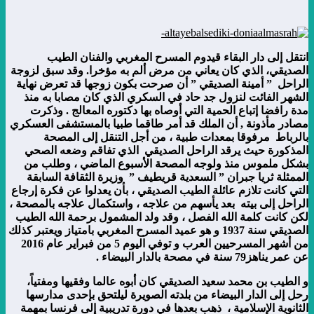
انتقل إلى دار البقاء قيدوم المسرح المغربي والفنان الطيب
الصديقي، الذي كان يعاني من مرض ألم به مؤخرا. وقد سبق لزوجة
الراحل ” أمينة الصديقي ” أن صرحت بكون زوجها قد تعرض نهاية
الشهر الفائت لنزول جد حاد في السكري الذي كان مصابا به منذ
مدة رافضا إتباع الحمية التي أوصاه بها دكتوره المعالج . وذكرت
مصادر مأذونة , أن الملك قد أمر طاقما طبيا بالمستشفى العسكري
بالرباط مرفوقا بمعدات طبية ، من أجل التنقل إلى المصحة
المذكورة حيث يرقد الراحل الصديقي الذي تفاقم وضعه الصحي
بشكل ملموس منذ ولوجه المصحة الأسبوع الماضي ، وطلب من
الممثلة ثريا جبران ” السعدية قريطيف ” وزيرة الثقافة السابقة
التي كانت تلازم عائلة الطيب الصديقي ، بأن يعدلوا عن فكرة إرجاع
الراحل إلى بيته بعد يأسهم من علاجه ، واستكمال علاجه بالمصحة ،
لكن كانت كلمة الله الفصل ، وقد ولد المشمول برحمة الله الطيب
الصديقي سنة 1937 و هو عميد المسرح المغربي بامتياز ويعتبر كذلك
من أشهر المسرحيين العرب و توفي اليوم 5 من فبراير عام 2016
عن عمر يناهز79 سنة في مصحة بالدار البيضاء .
و الطيب بن محمد سعيد الصديقي كان أبوه عالما وفقيها ومفتياً،
رحل إلى الدار البيضاء من بلدته الصويرة ليلتحق بإحدى مدارسها
الثانوية الإسلامية ، ذهب بعدها في دورة تدريبية إلى فرنسا بمهمة