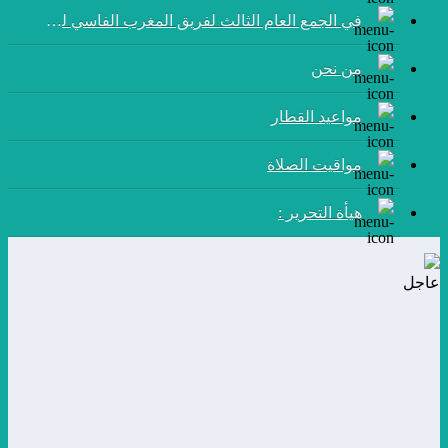
في الجمع العام الثالث لفريق المغرب الفاسي لكرة القدم:
من نحن
مواعيد القطار
مواقيت الصلاة
هيأة التحرير :
عاجل