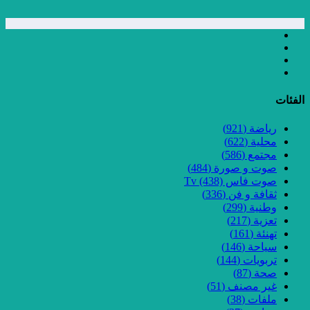
الفئات
رياضة
(921)
محلية
(622)
مجتمع
(586)
صوت و صورة
(484)
صوت فاس Tv
(438)
ثقافة و فن
(336)
وطنية
(299)
تعزية
(217)
تهنئة
(161)
سياحة
(146)
تربويات
(144)
صحة
(87)
غير مصنف
(51)
ملفات
(38)