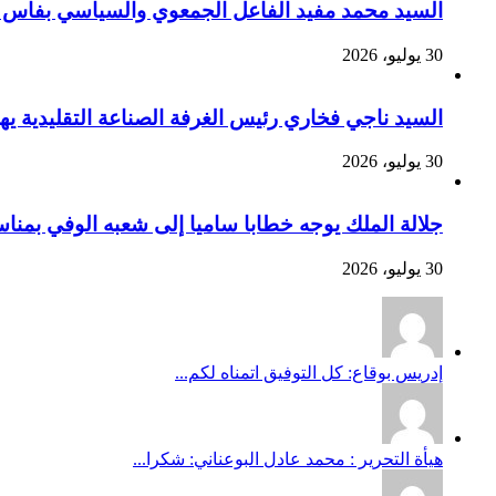
السيد محمد مفيد الفاعل الجمعوي والسياسي بفاس يهنئ صاحب الج
30 يوليو، 2026
السيد ناجي فخاري رئيس الغرفة الصناعة التقليدية يهنئ صاحب 
30 يوليو، 2026
جلالة الملك يوجه خطابا ساميا إلى شعبه الوفي بمنا
30 يوليو، 2026
إدريس بوقاع: كل التوفيق اتمناه لكم...
هيأة التحرير : محمد عادل البوعناني: شكرا...