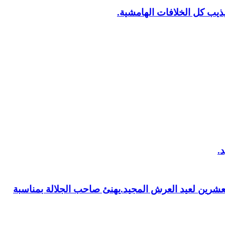
يب كل الخلافات الهامشية.
العشرين لعيد العرش المجيد.يهنئ صاحب الجلالة بمناسبة