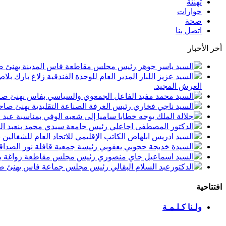
تهنئة
حوارات
صحة
اتصل بنا
أخر الأخبار
السيد ياسر جوهر رئيس مجلس مقاطعة فاس المدينة يهنئ صاحب الجلالة بمن
السيد عزيز اللبار المدير العام للوحدة الفندقية زلاغ بارك
العرش المجيد.
السيد محمد مفيد الفاعل الجمعوي والسياسي بفاس يهنئ صاحب الجلالة بمنا
السيد ناجي فخاري رئيس الغرفة الصناعة التقليدية يهنئ صاحب الجلالة 
جلالة الملك يوجه خطابا ساميا إلى شعبه الوفي بمناسبة عيد
الدكتور المصطفى اجاعلي رئيس جامعة سيدي محمد بنعبد الله
السيد ادريس ابلهاض الكاتب الإقليمي للاتحاد العام للشغال
السيدة خديجة حجوبي يعقوبي رئيسة جمعية قافلة نور الصداقة
السيد اسماعيل جاي منصوري رئيس مجلس مقاطعة زواغة يهني
الدكتورعبد السلام البقالي رئيس مجلس جماعة فاس يهنئ صاح
افتتاحية
ولـنا كـلـمـة