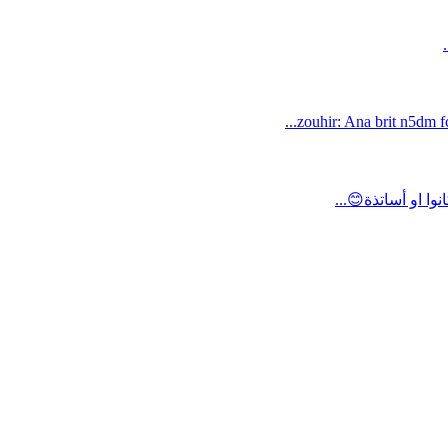
zouhir: Ana brit n5dm fc
ا او أساتذة😊...