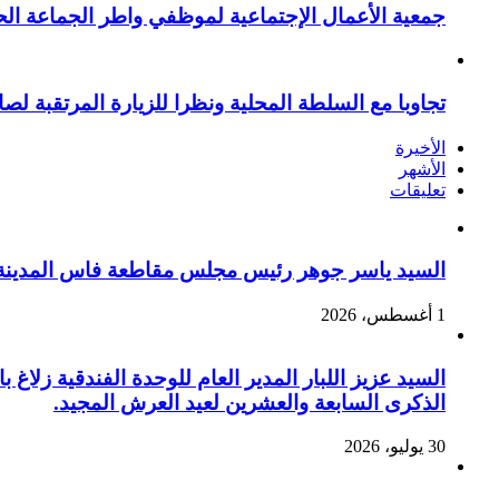
جمعية الأعمال الإجتماعية لموظفي واطر الجماعة الح
تجاوبا مع السلطة المحلية ونظرا للزيارة المرتقبة لصا
الأخيرة
الأشهر
تعليقات
السيد ياسر جوهر رئيس مجلس مقاطعة فاس المدينة يهنئ صاحب الج
1 أغسطس، 2026
السيد عزيز اللبار المدير العام للوحدة الفندقية زل
الذكرى السابعة والعشرين لعيد العرش المجيد.
30 يوليو، 2026