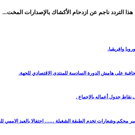
هذا التردد ناجم عن ازدحام الأكشاك بالإصدارات المخت...
وبا وافريقيا.
افية على هامش الدورة السادسة للمنتدى الاقتصادي للجهة.
نقاط جدول أعماله بالاجماع .
دبير محكم.وشعارات تخدم الطبقة الشغيلة …… احتفالا بالعيد الاممي لل