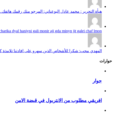
هيأة التحرير : محمد عادل البوعناني: المرجو منك رقمك هاتفك...
harika dyal haniyni gali monir aji gda minyn jit galei chaf lmon...
المهدي محب: شكرا للأشخاص الذين سهرو على افادتنا تلامذة كانو
حوارات
حوار
افريقي مطلوب من الانتربول في قبضة الامن