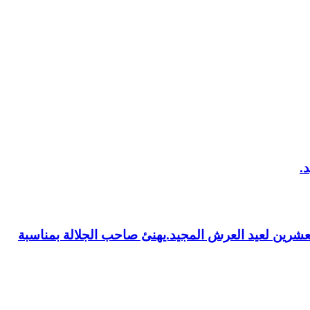
العشرين لعيد العرش المجيد.يهنئ صاحب الجلالة بمناسبة