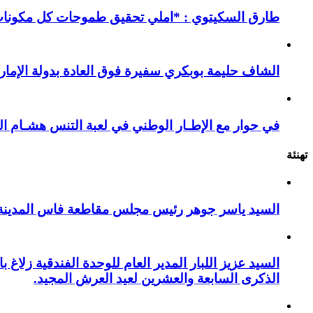
طارق السكيتوي : *املي تحقيق طموحات كل مكونات ا
الشاف حليمة بوبكري سفيرة فوق العادة بدولة الإمارا
في حوار مع الإطـار الوطني في لعبة التنس هشـام ال
تهنئة
السيد ياسر جوهر رئيس مجلس مقاطعة فاس المدينة يهنئ صاحب الج
السيد عزيز اللبار المدير العام للوحدة الفندقية زل
الذكرى السابعة والعشرين لعيد العرش المجيد.