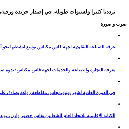
ترددنا كثيرا ولسنوات طويلة، في إصدار جريدة ورقية، 
صوت و صورة
غرفة الصناعة التقليدية لجهة فاس مكناس توسع انشطتها نحو أور
بغرفة التجارة والصناعة والخدمات لجهة فاس مكناس: ندوة صح
في الدورة العادية لشهر يونيو،مجلس مقاطعة زواغة يصادق على 
الكتابة الإقليمية للاتحاد العام للشغالين بفاس حضور وازن…وت