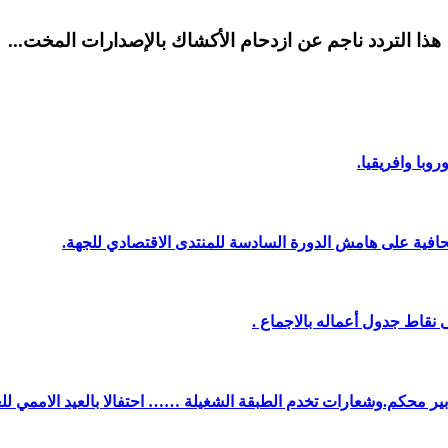
هذا التردد ناجم عن ازدحام الأكشاك بالإصدارات المخت...
وبا وافريقيا.
افية على هامش الدورة السادسة للمنتدى الاقتصادي للجهة.
نقاط جدول أعماله بالاجماع .
دبير محكم.وشعارات تخدم الطبقة الشغيلة …… احتفالا بالعيد الاممي لل