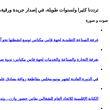
ترددنا كثيرا ولسنوات طويلة، في إصدار جريدة ورقية، 
صوت و صورة
غرفة الصناعة التقليدية لجهة فاس مكناس توسع انشطتها نحو أور
بغرفة التجارة والصناعة والخدمات لجهة فاس مكناس: ندوة صح
في الدورة العادية لشهر يونيو،مجلس مقاطعة زواغة يصادق على 
الكتابة الإقليمية للاتحاد العام للشغالين بفاس حضور وازن…وت