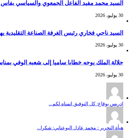
السيد محمد مفيد الفاعل الجمعوي والسياسي بفاس يهنئ صاحب الج
30 يوليو، 2026
السيد ناجي فخاري رئيس الغرفة الصناعة التقليدية يهنئ صاحب 
30 يوليو، 2026
جلالة الملك يوجه خطابا ساميا إلى شعبه الوفي بمنا
30 يوليو، 2026
إدريس بوقاع: كل التوفيق اتمناه لكم...
هيأة التحرير : محمد عادل البوعناني: شكرا...