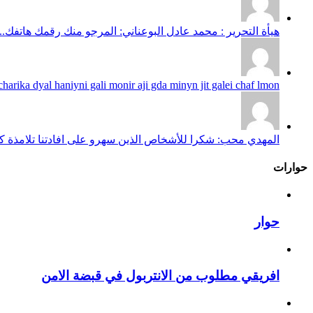
هيأة التحرير : محمد عادل البوعناني: المرجو منك رقمك هاتفك...
harika dyal haniyni gali monir aji gda minyn jit galei chaf lmon...
المهدي محب: شكرا للأشخاص الذين سهرو على افادتنا تلامذة كانو
حوارات
حوار
افريقي مطلوب من الانتربول في قبضة الامن