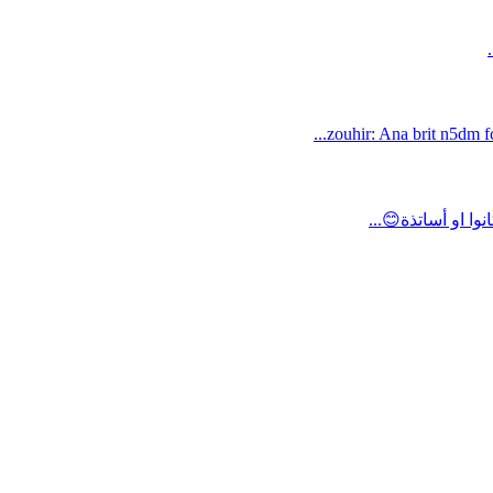
zouhir: Ana brit n5dm fc
ا او أساتذة😊...