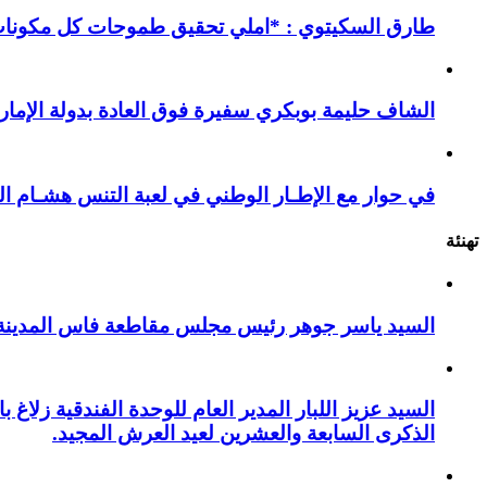
طارق السكيتوي : *املي تحقيق طموحات كل مكونات ا
الشاف حليمة بوبكري سفيرة فوق العادة بدولة الإمارا
في حوار مع الإطـار الوطني في لعبة التنس هشـام ال
تهنئة
السيد ياسر جوهر رئيس مجلس مقاطعة فاس المدينة يهنئ صاحب الج
السيد عزيز اللبار المدير العام للوحدة الفندقية زل
الذكرى السابعة والعشرين لعيد العرش المجيد.