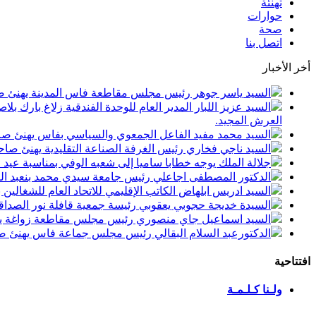
تهنئة
حوارات
صحة
اتصل بنا
أخر الأخبار
السيد ياسر جوهر رئيس مجلس مقاطعة فاس المدينة يهنئ صاحب الجلالة بمن
السيد عزيز اللبار المدير العام للوحدة الفندقية زلاغ بارك
العرش المجيد.
السيد محمد مفيد الفاعل الجمعوي والسياسي بفاس يهنئ صاحب الجلالة بمنا
السيد ناجي فخاري رئيس الغرفة الصناعة التقليدية يهنئ صاحب الجلالة 
جلالة الملك يوجه خطابا ساميا إلى شعبه الوفي بمناسبة عيد
الدكتور المصطفى اجاعلي رئيس جامعة سيدي محمد بنعبد الله
السيد ادريس ابلهاض الكاتب الإقليمي للاتحاد العام للشغال
السيدة خديجة حجوبي يعقوبي رئيسة جمعية قافلة نور الصداقة
السيد اسماعيل جاي منصوري رئيس مجلس مقاطعة زواغة يهني
الدكتورعبد السلام البقالي رئيس مجلس جماعة فاس يهنئ صاح
افتتاحية
ولـنا كـلـمـة