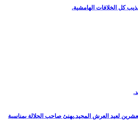
يب كل الخلافات الهامشية.
العشرين لعيد العرش المجيد.يهنئ صاحب الجلالة بمناسبة