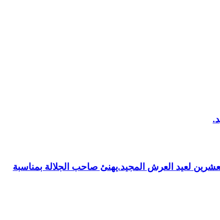
العشرين لعيد العرش المجيد.يهنئ صاحب الجلالة بمناسبة