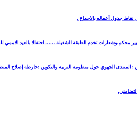
نقاط جدول أعماله بالاجماع .
دبير محكم.وشعارات تخدم الطبقة الشغيلة …… احتفالا بالعيد الاممي لل
 : المنتدى الجهوي حول منظومة التربية والتكوين :خارطة إصلاح المنظو
لتضامني.