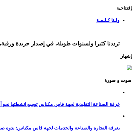
إفتتاحية
ولـنا كـلـمـة
ترددنا كثيرا ولسنوات طويلة، في إصدار جريدة ورقية، 
إشهار
صوت و صورة
غرفة الصناعة التقليدية لجهة فاس مكناس توسع انشطتها نحو أور
بغرفة التجارة والصناعة والخدمات لجهة فاس مكناس: ندوة صح