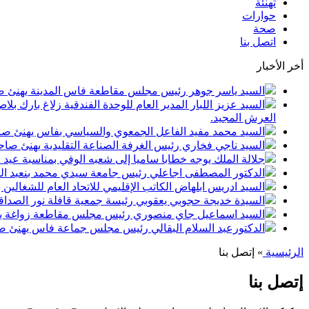
تهنئة
حوارات
صحة
اتصل بنا
أخر الأخبار
السيد ياسر جوهر رئيس مجلس مقاطعة فاس المدينة يهنئ صاحب الجلالة بمن
السيد عزيز اللبار المدير العام للوحدة الفندقية زلاغ بارك
العرش المجيد.
السيد محمد مفيد الفاعل الجمعوي والسياسي بفاس يهنئ صاحب الجلالة بمنا
السيد ناجي فخاري رئيس الغرفة الصناعة التقليدية يهنئ صاحب الجلالة 
جلالة الملك يوجه خطابا ساميا إلى شعبه الوفي بمناسبة عيد
الدكتور المصطفى اجاعلي رئيس جامعة سيدي محمد بنعبد الله
السيد ادريس ابلهاض الكاتب الإقليمي للاتحاد العام للشغال
السيدة خديجة حجوبي يعقوبي رئيسة جمعية قافلة نور الصداقة
السيد اسماعيل جاي منصوري رئيس مجلس مقاطعة زواغة يهني
الدكتورعبد السلام البقالي رئيس مجلس جماعة فاس يهنئ صاح
الرئيسية
»
إتصل بنا
إتصل بنا