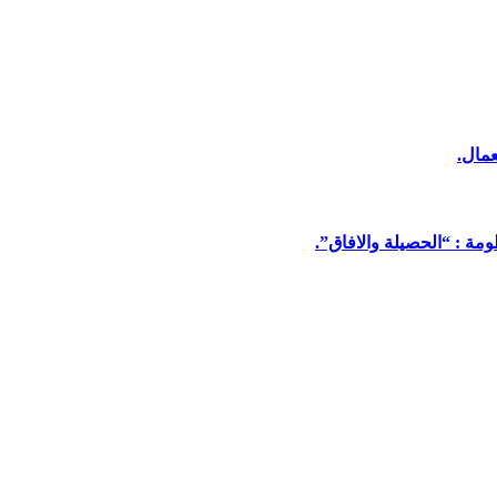
عمال.
مة : “الحصيلة والافاق”.