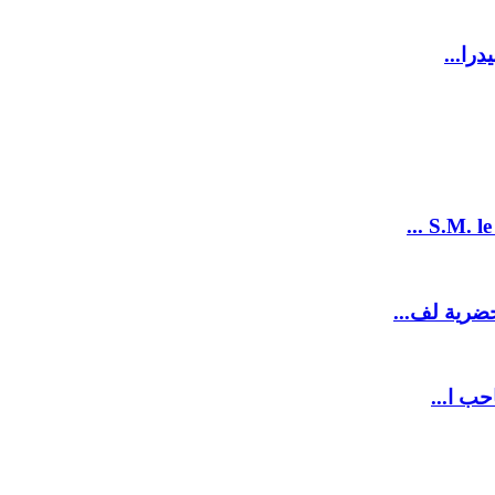
را...
S.M. le
ضرية لف...
حب ا...