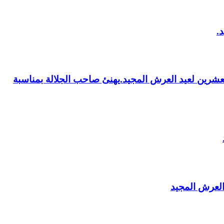
العشرين لعيد العرش المجيد.يهنئ صاحب الجلالة بمناسبة