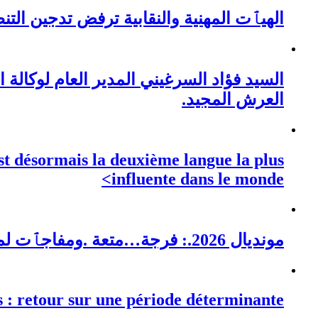
الهيٱت المهنية والنقابية ترفض تدجين التن
السيد فؤاد السرغيني المدير العام لوكالة 
العرش المجيد.
est désormais la deuxième langue la plus
influente dans le monde>
مونديال 2026.: فرجة…متعة .ومفاجٱت لم تحملها الدورات ال22 السابقة …ويتربع منتخب لاروخا الاسباني على عرش الكرة العالمي.
s : retour sur une période déterminante…