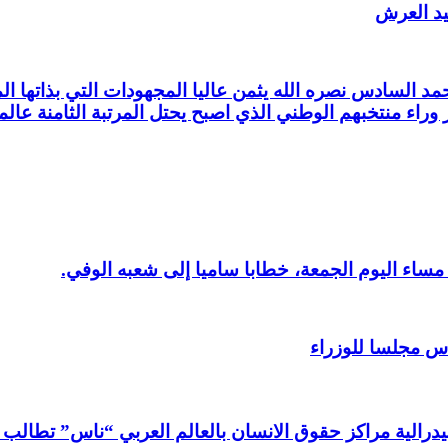
يد العرش
 السادس نصره الله يثمن عاليا المجهودات التي بذاتها المم
 وراء منتخبهم الوطني الذي اصبح يحتل المرتبة الثامنة عالمي
ساء اليوم الجمعة، خطابا ساميا إلى شعبه الوفي.
س مجلسا للوزراء
فيدرالية مراكز حقوق الانسان بالعالم العربي “ناس” تطالب