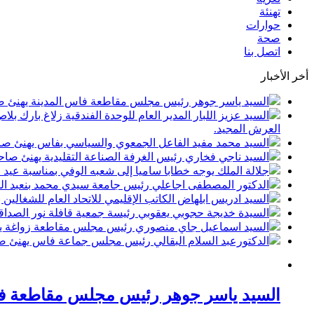
تهنئة
حوارات
صحة
اتصل بنا
أخر الأخبار
السيد ياسر جوهر رئيس مجلس مقاطعة فاس المدينة يهنئ صاحب الجلالة بمن
السيد عزيز اللبار المدير العام للوحدة الفندقية زلاغ بارك
العرش المجيد.
السيد محمد مفيد الفاعل الجمعوي والسياسي بفاس يهنئ صاحب الجلالة بمنا
السيد ناجي فخاري رئيس الغرفة الصناعة التقليدية يهنئ صاحب الجلالة 
جلالة الملك يوجه خطابا ساميا إلى شعبه الوفي بمناسبة عيد
الدكتور المصطفى اجاعلي رئيس جامعة سيدي محمد بنعبد الله
السيد ادريس ابلهاض الكاتب الإقليمي للاتحاد العام للشغال
السيدة خديجة حجوبي يعقوبي رئيسة جمعية قافلة نور الصداقة
السيد اسماعيل جاي منصوري رئيس مجلس مقاطعة زواغة يهني
الدكتورعبد السلام البقالي رئيس مجلس جماعة فاس يهنئ صاح
السيد ياسر جوهر رئيس مجلس مقاطعة فاس المدينة ي