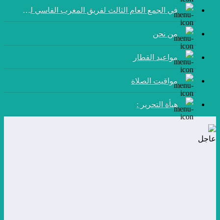
في الجمع العام الثالث لفريق المغرب الفاسي لكرة القدم:
من نحن
مواعيد القطار
مواقيت الصلاة
هيأة التحرير :
عاجل