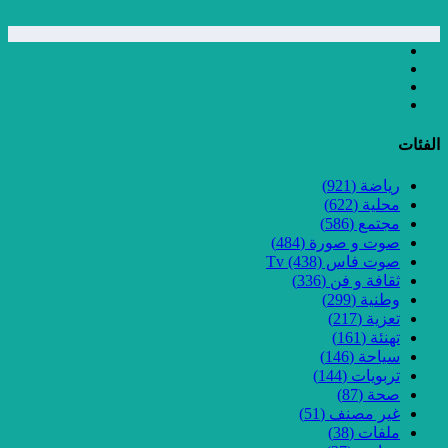
الفئات
رياضة
(921)
محلية
(622)
مجتمع
(586)
صوت و صورة
(484)
صوت فاس Tv
(438)
ثقافة و فن
(336)
وطنية
(299)
تعزية
(217)
تهنئة
(161)
سياحة
(146)
تربويات
(144)
صحة
(87)
غير مصنف
(51)
ملفات
(38)