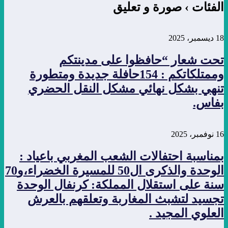
الفئات ›
صورة و تعليق
18 ديسمبر، 2025
تحت شعار “حافظوا على مدينتكم
وممتلكاتكم : 154حافلة جديدة ومتطورة
تنهي بشكل نهائي مشكل النقل الحضري
بفاس.
16 نوفمبر، 2025
بمناسبة احتفالات الشعب المغربي باعياد :
الوحدة والذكرى ال50 للمسيرة الخضراء،و70
سنة على استقلال المملكة: كرنفال الوحدة
تجسيد لتشبث المغاربة وتعلقهم بالعرش
العلوي المجيد .