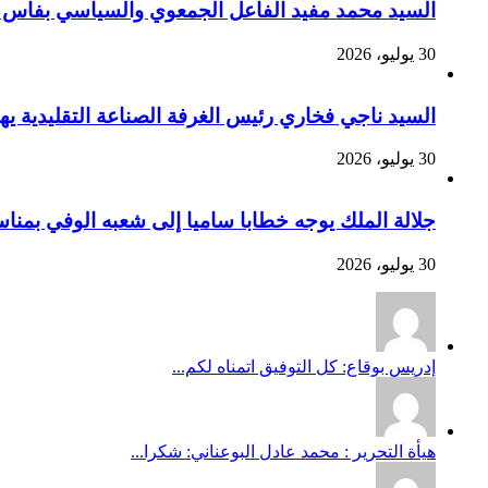
السيد محمد مفيد الفاعل الجمعوي والسياسي بفاس يهنئ صاحب الج
30 يوليو، 2026
السيد ناجي فخاري رئيس الغرفة الصناعة التقليدية يهنئ صاحب 
30 يوليو، 2026
جلالة الملك يوجه خطابا ساميا إلى شعبه الوفي بمنا
30 يوليو، 2026
إدريس بوقاع: كل التوفيق اتمناه لكم...
هيأة التحرير : محمد عادل البوعناني: شكرا...