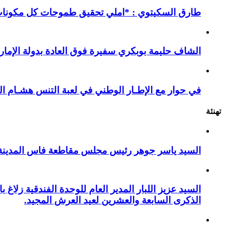
طارق السكيتوي : *املي تحقيق طموحات كل مكونات ا
الشاف حليمة بوبكري سفيرة فوق العادة بدولة الإمارا
في حوار مع الإطـار الوطني في لعبة التنس هشـام ال
تهنئة
السيد ياسر جوهر رئيس مجلس مقاطعة فاس المدينة يهنئ صاحب الج
السيد عزيز اللبار المدير العام للوحدة الفندقية زل
الذكرى السابعة والعشرين لعيد العرش المجيد.