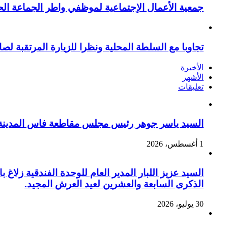
جمعية الأعمال الإجتماعية لموظفي واطر الجماعة الح
تجاوبا مع السلطة المحلية ونظرا للزيارة المرتقبة لصا
الأخيرة
الأشهر
تعليقات
السيد ياسر جوهر رئيس مجلس مقاطعة فاس المدينة يهنئ صاحب الج
1 أغسطس، 2026
السيد عزيز اللبار المدير العام للوحدة الفندقية زل
الذكرى السابعة والعشرين لعيد العرش المجيد.
30 يوليو، 2026