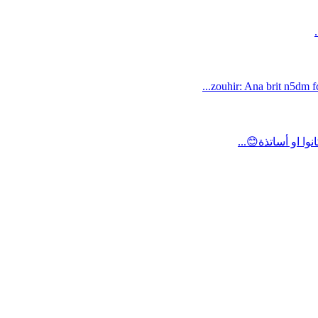
zouhir: Ana brit n5dm fc
ا او أساتذة😊...