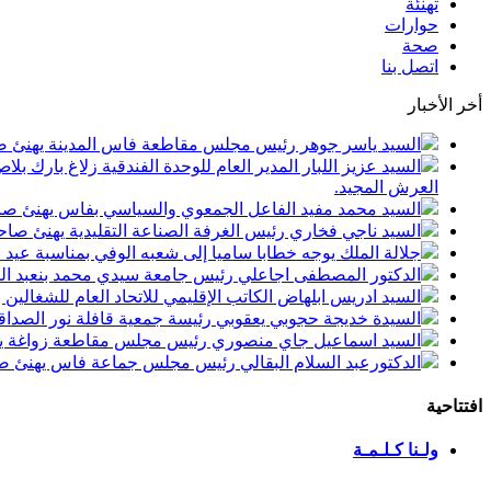
تهنئة
حوارات
صحة
اتصل بنا
أخر الأخبار
السيد ياسر جوهر رئيس مجلس مقاطعة فاس المدينة يهنئ صاحب الجلالة بمن
السيد عزيز اللبار المدير العام للوحدة الفندقية زلاغ بارك
العرش المجيد.
السيد محمد مفيد الفاعل الجمعوي والسياسي بفاس يهنئ صاحب الجلالة بمنا
السيد ناجي فخاري رئيس الغرفة الصناعة التقليدية يهنئ صاحب الجلالة 
جلالة الملك يوجه خطابا ساميا إلى شعبه الوفي بمناسبة عيد
الدكتور المصطفى اجاعلي رئيس جامعة سيدي محمد بنعبد الله
السيد ادريس ابلهاض الكاتب الإقليمي للاتحاد العام للشغال
السيدة خديجة حجوبي يعقوبي رئيسة جمعية قافلة نور الصداقة
السيد اسماعيل جاي منصوري رئيس مجلس مقاطعة زواغة يهني
الدكتورعبد السلام البقالي رئيس مجلس جماعة فاس يهنئ صاح
افتتاحية
ولـنا كـلـمـة