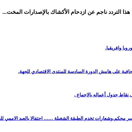
هذا التردد ناجم عن ازدحام الأكشاك بالإصدارات المخت...
وبا وافريقيا.
افية على هامش الدورة السادسة للمنتدى الاقتصادي للجهة.
نقاط جدول أعماله بالاجماع .
دبير محكم.وشعارات تخدم الطبقة الشغيلة …… احتفالا بالعيد الاممي لل