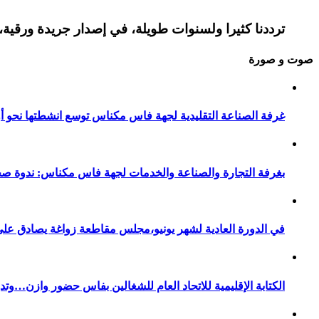
ترددنا كثيرا ولسنوات طويلة، في إصدار جريدة ورقية، 
صوت و صورة
غرفة الصناعة التقليدية لجهة فاس مكناس توسع انشطتها نحو أور
بغرفة التجارة والصناعة والخدمات لجهة فاس مكناس: ندوة صح
في الدورة العادية لشهر يونيو،مجلس مقاطعة زواغة يصادق على 
الكتابة الإقليمية للاتحاد العام للشغالين بفاس حضور وازن…وت