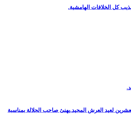
يب كل الخلافات الهامشية.
العشرين لعيد العرش المجيد.يهنئ صاحب الجلالة بمناسبة