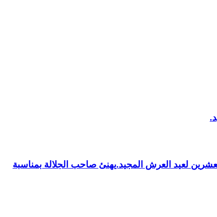
العشرين لعيد العرش المجيد.يهنئ صاحب الجلالة بمناسبة