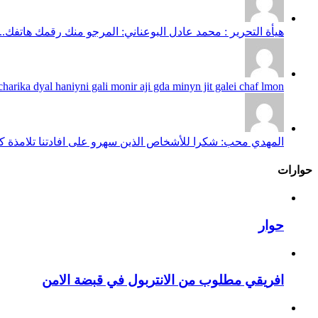
هيأة التحرير : محمد عادل البوعناني: المرجو منك رقمك هاتفك...
harika dyal haniyni gali monir aji gda minyn jit galei chaf lmon...
المهدي محب: شكرا للأشخاص الذين سهرو على افادتنا تلامذة كانو
حوارات
حوار
افريقي مطلوب من الانتربول في قبضة الامن