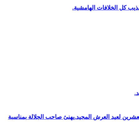
يب كل الخلافات الهامشية.
العشرين لعيد العرش المجيد.يهنئ صاحب الجلالة بمناسبة