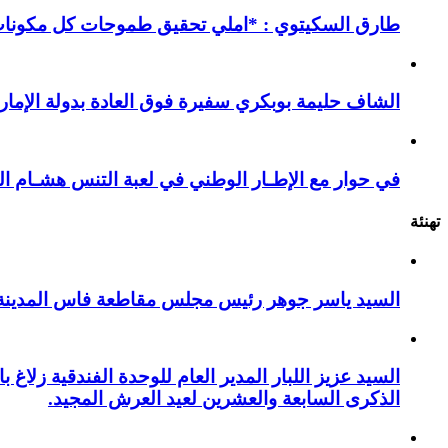
طارق السكيتوي : *املي تحقيق طموحات كل مكونات ا
الشاف حليمة بوبكري سفيرة فوق العادة بدولة الإمارا
في حوار مع الإطـار الوطني في لعبة التنس هشـام ال
تهنئة
السيد ياسر جوهر رئيس مجلس مقاطعة فاس المدينة يهنئ صاحب الج
السيد عزيز اللبار المدير العام للوحدة الفندقية زل
الذكرى السابعة والعشرين لعيد العرش المجيد.