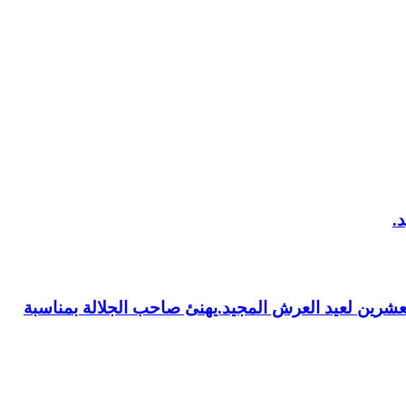
العشرين لعيد العرش المجيد.يهنئ صاحب الجلالة بمناسبة