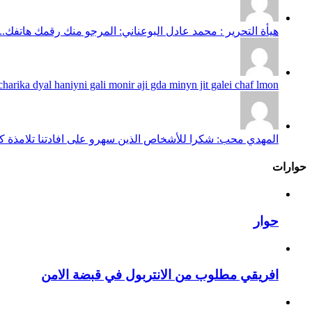
هيأة التحرير : محمد عادل البوعناني: المرجو منك رقمك هاتفك...
harika dyal haniyni gali monir aji gda minyn jit galei chaf lmon...
المهدي محب: شكرا للأشخاص الذين سهرو على افادتنا تلامذة كانو
حوارات
حوار
افريقي مطلوب من الانتربول في قبضة الامن