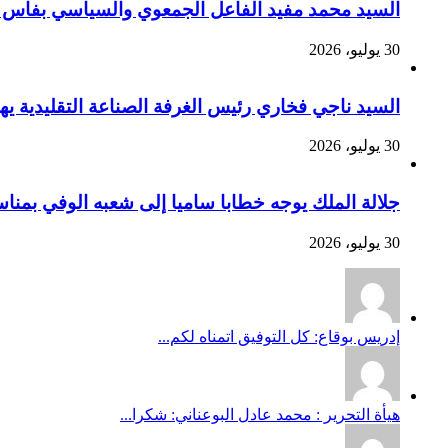
السيد محمد مفيد الفاعل الجمعوي والسياسي بفاس يهنئ صاحب الج
30 يوليو، 2026
السيد ناجي فخاري رئيس الغرفة الصناعة التقليدية يهنئ صاحب 
30 يوليو، 2026
جلالة الملك يوجه خطابا ساميا إلى شعبه الوفي بمنا
30 يوليو، 2026
إدريس بوقاع: كل التوفيق اتمناه لكم...
هيأة التحرير : محمد عادل البوعناني: شكرا...