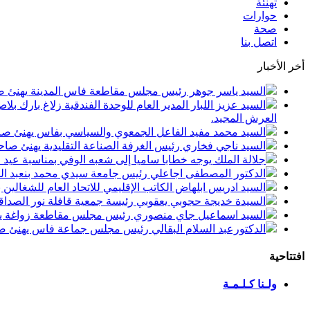
تهنئة
حوارات
صحة
اتصل بنا
أخر الأخبار
السيد ياسر جوهر رئيس مجلس مقاطعة فاس المدينة يهنئ صاحب الجلالة بمن
السيد عزيز اللبار المدير العام للوحدة الفندقية زلاغ بارك
العرش المجيد.
السيد محمد مفيد الفاعل الجمعوي والسياسي بفاس يهنئ صاحب الجلالة بمنا
السيد ناجي فخاري رئيس الغرفة الصناعة التقليدية يهنئ صاحب الجلالة 
جلالة الملك يوجه خطابا ساميا إلى شعبه الوفي بمناسبة عيد
الدكتور المصطفى اجاعلي رئيس جامعة سيدي محمد بنعبد الله
السيد ادريس ابلهاض الكاتب الإقليمي للاتحاد العام للشغال
السيدة خديجة حجوبي يعقوبي رئيسة جمعية قافلة نور الصداقة
السيد اسماعيل جاي منصوري رئيس مجلس مقاطعة زواغة يهني
الدكتورعبد السلام البقالي رئيس مجلس جماعة فاس يهنئ صاح
افتتاحية
ولـنا كـلـمـة