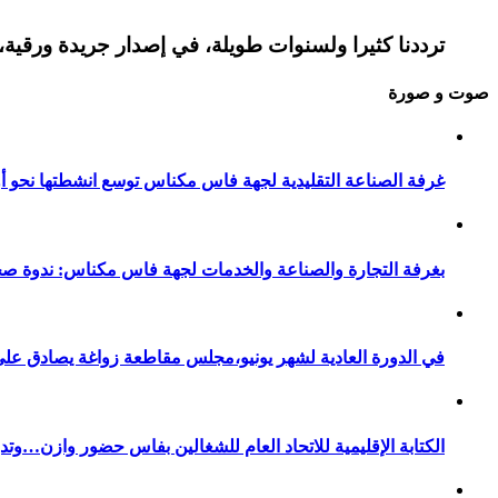
ترددنا كثيرا ولسنوات طويلة، في إصدار جريدة ورقية، 
صوت و صورة
غرفة الصناعة التقليدية لجهة فاس مكناس توسع انشطتها نحو أور
بغرفة التجارة والصناعة والخدمات لجهة فاس مكناس: ندوة صح
في الدورة العادية لشهر يونيو،مجلس مقاطعة زواغة يصادق على 
الكتابة الإقليمية للاتحاد العام للشغالين بفاس حضور وازن…وت