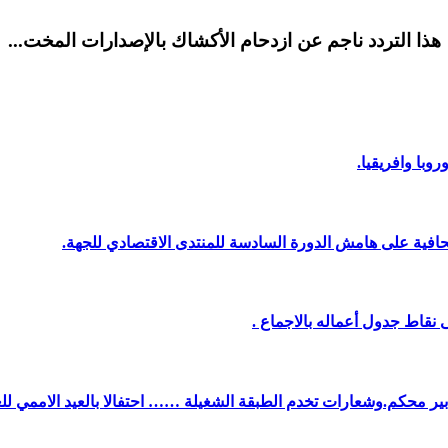
هذا التردد ناجم عن ازدحام الأكشاك بالإصدارات المخت...
وبا وافريقيا.
افية على هامش الدورة السادسة للمنتدى الاقتصادي للجهة.
نقاط جدول أعماله بالاجماع .
دبير محكم.وشعارات تخدم الطبقة الشغيلة …… احتفالا بالعيد الاممي لل