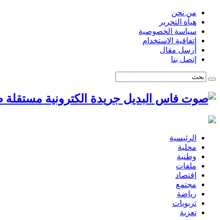
من نحن
هيأة التحرير
سياسة الخصوصية
اتفاقية الاستخدام
أرسل مقال
إتصل بنا
ص
الرئيسية
محلية
وطنية
ملفات
إقتصاد
مجتمع
رياضة
تربويات
تعزية