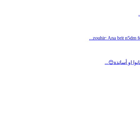
zouhir: Ana brit n5dm fc
ا او أساتذة😊...