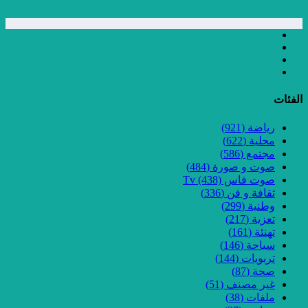
الفئات
رياضة
(921)
محلية
(622)
مجتمع
(586)
صوت و صورة
(484)
صوت فاس Tv
(438)
ثقافة و فن
(336)
وطنية
(299)
تعزية
(217)
تهنئة
(161)
سياحة
(146)
تربويات
(144)
صحة
(87)
غير مصنف
(51)
ملفات
(38)