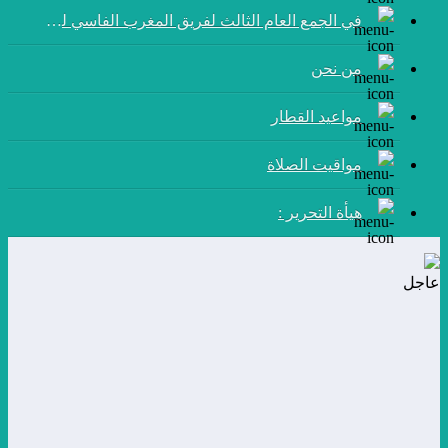
في الجمع العام الثالث لفريق المغرب الفاسي لكرة القدم:
من نحن
مواعيد القطار
مواقيت الصلاة
هيأة التحرير :
عاجل