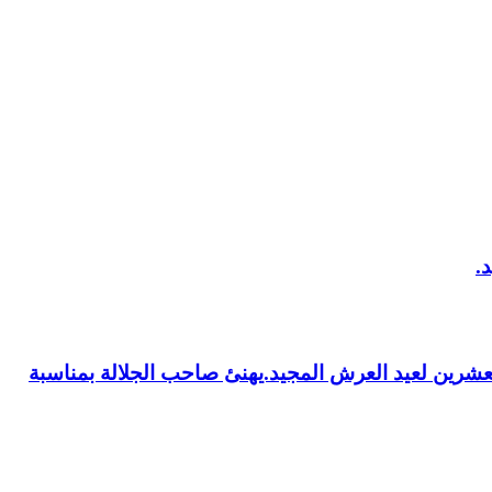
العشرين لعيد العرش المجيد.يهنئ صاحب الجلالة بمناسبة