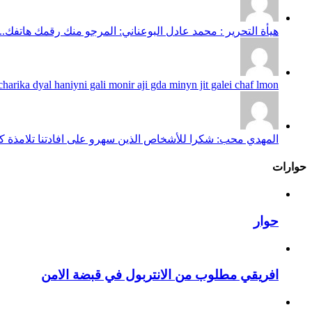
هيأة التحرير : محمد عادل البوعناني: المرجو منك رقمك هاتفك...
harika dyal haniyni gali monir aji gda minyn jit galei chaf lmon...
المهدي محب: شكرا للأشخاص الذين سهرو على افادتنا تلامذة كانو
حوارات
حوار
افريقي مطلوب من الانتربول في قبضة الامن