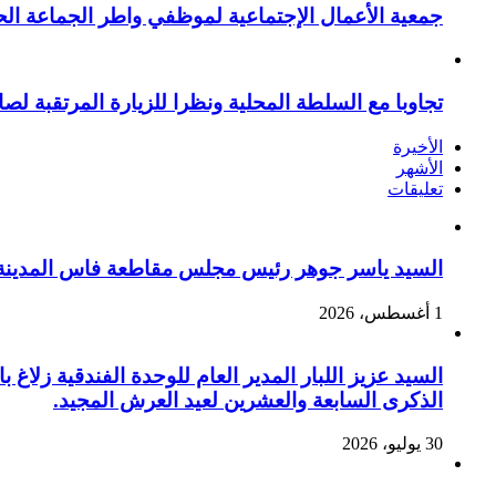
جمعية الأعمال الإجتماعية لموظفي واطر الجماعة الح
تجاوبا مع السلطة المحلية ونظرا للزيارة المرتقبة لصا
الأخيرة
الأشهر
تعليقات
السيد ياسر جوهر رئيس مجلس مقاطعة فاس المدينة يهنئ صاحب الج
1 أغسطس، 2026
السيد عزيز اللبار المدير العام للوحدة الفندقية زل
الذكرى السابعة والعشرين لعيد العرش المجيد.
30 يوليو، 2026