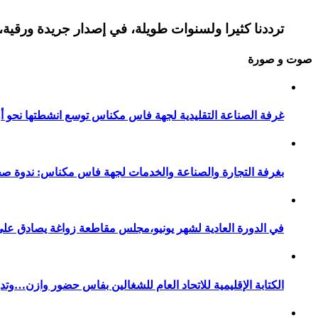
ترددنا كثيرا ولسنوات طويلة، في إصدار جريدة ورقية، 
صوت و صورة
غرفة الصناعة التقليدية لجهة فاس مكناس توسع انشطتها نحو أور
بغرفة التجارة والصناعة والخدمات لجهة فاس مكناس: ندوة صح
في الدورة العادية لشهر يونيو،مجلس مقاطعة زواغة يصادق على 
الكتابة الإقليمية للاتحاد العام للشغالين بفاس حضور وازن…وت