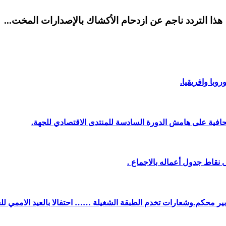
هذا التردد ناجم عن ازدحام الأكشاك بالإصدارات المخت...
وبا وافريقيا.
افية على هامش الدورة السادسة للمنتدى الاقتصادي للجهة.
نقاط جدول أعماله بالاجماع .
دبير محكم.وشعارات تخدم الطبقة الشغيلة …… احتفالا بالعيد الاممي لل