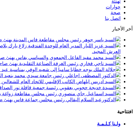
تهنئة
حوارات
صحة
اتصل بنا
أخر الأخبار
السيد ياسر جوهر رئيس مجلس مقاطعة فاس المدينة يهنئ صاحب الجلالة بمن
السيد عزيز اللبار المدير العام للوحدة الفندقية زلاغ بارك
العرش المجيد.
السيد محمد مفيد الفاعل الجمعوي والسياسي بفاس يهنئ صاحب الجلالة بمنا
السيد ناجي فخاري رئيس الغرفة الصناعة التقليدية يهنئ صاحب الجلالة 
جلالة الملك يوجه خطابا ساميا إلى شعبه الوفي بمناسبة عيد
الدكتور المصطفى اجاعلي رئيس جامعة سيدي محمد بنعبد الله
السيد ادريس ابلهاض الكاتب الإقليمي للاتحاد العام للشغال
السيدة خديجة حجوبي يعقوبي رئيسة جمعية قافلة نور الصداقة
السيد اسماعيل جاي منصوري رئيس مجلس مقاطعة زواغة يهني
الدكتورعبد السلام البقالي رئيس مجلس جماعة فاس يهنئ صاح
افتتاحية
ولـنا كـلـمـة