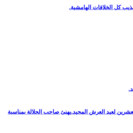
يب كل الخلافات الهامشية.
العشرين لعيد العرش المجيد.يهنئ صاحب الجلالة بمناسبة