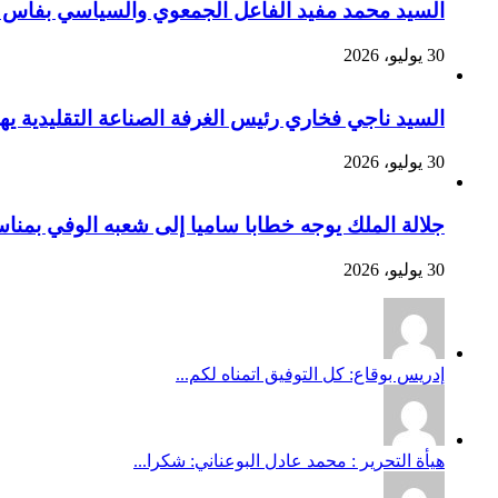
السيد محمد مفيد الفاعل الجمعوي والسياسي بفاس يهنئ صاحب الج
30 يوليو، 2026
السيد ناجي فخاري رئيس الغرفة الصناعة التقليدية يهنئ صاحب 
30 يوليو، 2026
جلالة الملك يوجه خطابا ساميا إلى شعبه الوفي بمنا
30 يوليو، 2026
إدريس بوقاع: كل التوفيق اتمناه لكم...
هيأة التحرير : محمد عادل البوعناني: شكرا...