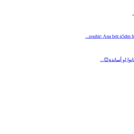
zouhir: Ana brit n5dm fc
ا او أساتذة😊...