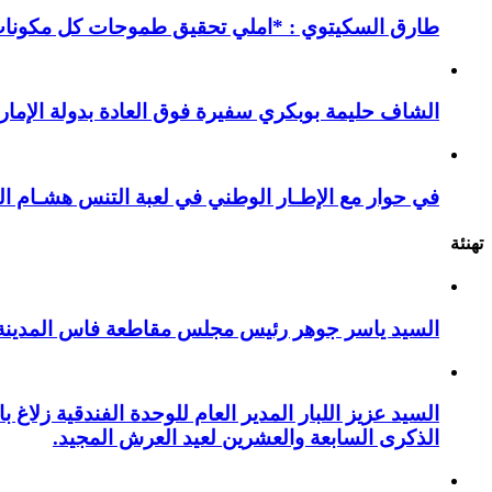
طارق السكيتوي : *املي تحقيق طموحات كل مكونات ا
الشاف حليمة بوبكري سفيرة فوق العادة بدولة الإمارا
في حوار مع الإطـار الوطني في لعبة التنس هشـام ال
تهنئة
السيد ياسر جوهر رئيس مجلس مقاطعة فاس المدينة يهنئ صاحب الج
السيد عزيز اللبار المدير العام للوحدة الفندقية زل
الذكرى السابعة والعشرين لعيد العرش المجيد.