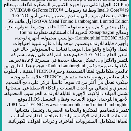
G1 Pro): الجيل الثاني من أجهزة الكمبيوتر المصغّرة للألعاب، بمعالج
Intel® Core™ i9 وبطاقة رسومات NVIDIA® GeForce RTX™
5060، مع نظام تبريد مائي متقدم وتصميم معدني أنيق.TECNO
POVA Metal Tonino Lamborghini Limited Edition: أول هاتف 5G
بهيكل معدني كامل، مع مصفوفة LED خلفية وشريط ضوئي نابض،
ومعالج Snapdragon® لتجربة أداء استثنائية.منظومة Tonino
Lamborghini TECNO AIoT: حواسيب محمولة، أجهزة لوحية،
وأجهزة قابلة للارتداء بتصميم موحد وأداء عالٍ، لتلبية احتياجات
العمل والإبداع والتواصل اليومي.اقتباسات المسؤولين:جاك غو،
المدير العام لـ TECNO: «تقوم هذه الشراكة على رؤية مشتركة
للتميز والالتزام… تشكل محطة جديدة في مسيرتنا لإعادة تعريف
الأداء والتصميم».دكتور Tonino Lamborghini: «يجمع هذا التعاون بين
عالمين متكاملين: لغتنا التصميمية وخبرة TECNO التقنية… أسلوب
حياة معاصر برؤية واضحة».نبذة عن :TECNO: علامة تكنولوجية
مبتكرة تعمل في أكثر من 70 سوقاً عالمياً، تركز على دمج التصميم
العصري والجمالي مع أحدث التقنيات والذكاء الاصطناعي. منتجاتها
تشمل الهواتف الذكية، الأجهزة القابلة للارتداء، الحواسيب المحمولة،
الأجهزة اللوحية، أجهزة الألعاب، ونظام التشغيل HiOS.موقع
TECNO: www.tecno-mobile.comTonino Lamborghini: منذ 1981،
تتميز بالتصاميم المبتكرة والفخامة الحصرية، وتشمل منتجاتها
الساعات، النظارات، الإكسسوارات، الضيافة، العقارات، أسلوب
الحياة المتكامل، المشروبات الفاخرة، وعربات الغولف الكهربائية.