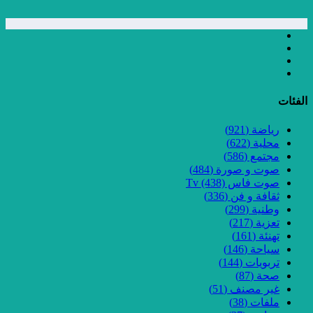
الفئات
رياضة
(921)
محلية
(622)
مجتمع
(586)
صوت و صورة
(484)
صوت فاس Tv
(438)
ثقافة و فن
(336)
وطنية
(299)
تعزية
(217)
تهنئة
(161)
سياحة
(146)
تربويات
(144)
صحة
(87)
غير مصنف
(51)
ملفات
(38)