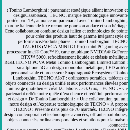
t Tonino Lamborghini : partenariat stratégique alliant innovation et
designCasablanca, TECNO, marque technologique innovante
portée par l’IA, annonce un partenariat avec Tonino Lamborghini,
marque italienne de luxe reconnue pour son audace et son héritage.
Cette collaboration combine design italien et technologies de pointe
pour créer des produits haut de gamme intégrant style et
performance.Produits phares :Tonino Lamborghini TECNO
TAURUS (MEGA MINI G1 Pro) : mini PC gaming avec
processeur Intel® Core™ i9, carte graphique NVIDIA® GeForce
RTX™ 5060, refroidissement liquide et châssis métallique
RGB.TECNO POVA Metal Tonino Lamborghini Limited Edition :
smartphone 5G au design monobloc métallique, LED arrière
personnalisable et processeur Snapdragon®.Écosystème Tonino
Lamborghini TECNO AIoT : ordinateurs portables, tablettes et
objets connectés au design unifié et aux performances élevées pour
un usage quotidien et créatif.Citations :Jack Guo, TECNO : « Ce
partenariat reflète notre quête d’excellence et redéfinit performance
et design ».Dr Tonino Lamborghini : « Une collaboration qui unit
notre design et l’expertise technologique de TECNO ».À propos
:TECNO : Présente dans plus de 70 marchés, TECNO intègre
design contemporain et technologies avancées, offrant smartphones,
objets connectés, ordinateurs portables et solutions pour la maison
connectée.