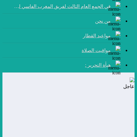
في الجمع العام الثالث لفريق المغرب الفاسي لكرة القدم:
من نحن
مواعيد القطار
مواقيت الصلاة
هيأة التحرير :
عاجل