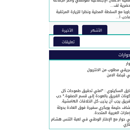
عية الأعمال الإجتماعية لموظفي واطر الجماعة
حضرية لف...
اوبا مع السلطة المحلية ونظرا للزيارة المرتقبة
احب ا...
الأشهر
الأخيرة
تعليقات
وارات
ار
ريقي مطلوب من الانتربول
 قبضة الامن
رق السكيتوي : *املي تحقيق طموحات كل
ونات الفريق بالعودة إلى قسم الصفوة.* حب
فريق يجب أن يذيب كل الخلافات الهامشية.
شاف حليمة بوبكري سفيرة فوق العادة بدولة
إمارات العربية المتحدة.
 حوار مع الإطـار الوطني في لعبة التنس هشـام
تازي