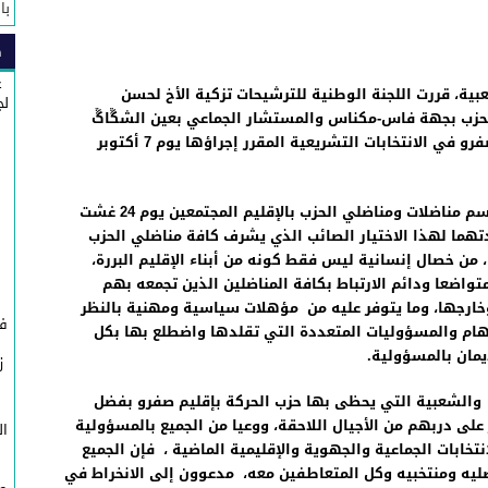
با
سبة الذكرى السابعة والعشرين لعيد العرش المجيد
لذكرى السابعة والعشرين لعيد العرش المجيد.
ص
غ
بية، قررت اللجنة الوطنية للترشيحات تزكية الأخ لحسن
لج
لحزب بجهة فاس-مكناس والمستشار الجماعي بعين الش
ڴ
ا
ڴ
ليقود لائحة حزب الحركة الشعبية بإقليم صفرو في الانتخابات التشريعية المقرر إجراؤها يوم 7 أكتوبر
،باسم مناضلات ومناضلي الحزب بالإقليم المجتمعين يوم 24 غشت
اندتهما لهذا الاختيار الصائب الذي يشرف كافة مناضلي الحزب
ي ، من خصال إنسانية ليس فقط كونه من أبناء الإقليم البررة،
واضعا ودائم الارتباط بكافة المناضلين الذين تجمعه بهم
وخارجها، وما يتوفر عليه من مؤهلات سياسية ومهنية بالنظر
في
مهام والمسؤوليات المتعددة التي تقلدها واضطلع بها بكل
يمان بالمسؤولية.
ز
ج
ة والشعبية التي يحظى بها حزب الحركة بإقليم صفرو بفضل
لى دربهم من الأجيال اللاحقة، ووعيا من الجميع بالمسؤولية
ال
نتخابات الجماعية والجهوية والإقليمية الماضية ، فإن الجميع
يه ومنتخبيه وكل المتعاطفين معه، مدعوون إلى الانخراط في