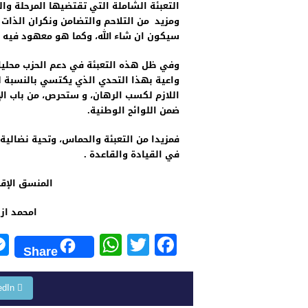
التعبئة الشاملة التي تقتضيها المرحلة
ومزيد من التلاحم والتضامن ونكران الذات 
سيكون ان شاء الله، وكما هو معهود فيه ،
وفي ظل هذه التعبئة في دعم الحزب محليا، 
واعية بهذا التحدي الذي يكتسي بالنسبة 
اللازم لكسب الرهان، و ستحرص، من باب ال
ضمن اللوائح الوطنية.
فمزيدا من التعبئة والحماس، وتحية نضالية 
في القيادة والقاعدة .
المنسق
امح
W
T
F
Share
h
wi
a
at
tt
c
edIn