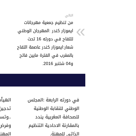
s
er
e
A
b
p
o
التالي
من تنظيم جمعية مهرجانات
p
o
ايموزار كندر :المهرجان الوطني
k
للتفاح في دورته 16 تحت
شعار:ايموزار كندر عاصمة التفاح
بالمغرب في الفترة مابين فاتح
و04 شتنبر 2016.
في دورته الرابعة :المجلس
الهيٱت
الوطني للنقابة الوطنية
تدجين 
للصحافة المغربية يندد
..وتس
بالمقارنة الاحادية التنظيم
وفرض ا
الذاتي للمهنة.
المهني