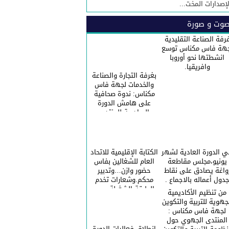
لإصدارات المخت...
وت و صورة
رفة الصناعة التقليدية
هة فاس مكناس توسع
انشطتها نحو أوروبا
وافريقيا.
بغرفة التجارة والصناعة
والخدمات لجهة فاس
مكناس: ندوة صحافية
على هامش الدورة
السادسة للمنتدى
الاقتصادي للجهة.
 الدورة العادية لشهر
الكتابة الإقليمية للاتحاد
يونيو،مجلس مقاطعة
العام للشغالين بفاس
واغة يصادق على نقاط
حضور وازن…وتدبير
دول أعماله بالاجماع .
محكم.وشعارات تخدم
الطبقة الشغيلة ……
من تنظيم الأكاديمية
احتفالا بالعيد الاممي
جهوية للتربية والتكوين
للعمال.
لجهة فاس مكناس :
المنتدى الجهوي حول
انطلاق فعاليات الدورة