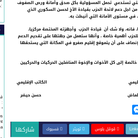
م
 والتي تستدعي تحمل المسؤولية بكل صدق وأمانة ورص الصفوف
:خ
من اجل دعم لائحة الحزب بقيادة الأخ لحسن السكوري الذي
 في مستوى الأمانة التي أنيطت به.
فانه، ولا شك أن قيادة الحزب وأجهزته المختصة مركزيا،
م
للحزب أهمية خاصة ، وأنها ستعمل من جهتها على تقديم الدعم
إنصاف على أن يتموقع إقليم صفرو في المكانة التي يستحقها
خالصة إلى كل الأخوات والإخوة المناضلين الحركيات والحركيين
 الإقليمي الكاتب الإقليمي
مد ازلماض حسن حيضر
في
: 
M
” Affaire Fondation ” Esprit de Fès ”...
e
es
nt
ss
...
شاركها
Link
قوقل بلوس
تويتر
فسبوك