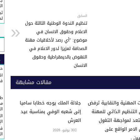
e
جم
n
ال
تج
g
السابق
لص
تنظيم الندوة الوطنية الثالثة حول
er
الاعلام وحقوق الانسان في
موضوع: “أي رصد لأخلاقيات مهنة
الصحافة تعزيزا لدور الاعلام في
النهوض بالديمقراطية وحقوق
ح
الانسان
حو
اف
في
مقالات مشابهة
طا
 المهنية والنقابية ترفض
جلالة الملك يوجه خطابا ساميا
مك
ال
التنظيم الذاتي للمهنة
إلى شعبه الوفي بمناسبة عيد
ال
تعد لمواجهة التغول
العرش
ال
في
لامر الواقع على
30 يوليو، 2026
ال
ين .