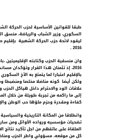
لسيد اسماعيل جاي منصوري رئيس مجلس مقاطعة زواغة يهنيء صاحب الجلالة بمنا
لدكتورعبد السلام البقالي رئيس مجلس جماعة فاس يهنئ صاحب الجلالة بمناسبة ا
طبقا للقوانين الأساسية لحزب الحركة الشع
السكوري، وزير الشباب والرياضة، منسق ا
2016 .
وان منسقية الحزب وكتابته الإقليميتين
2016، إذ تثمنان هذا القرار وتؤكدان مس
بالإقليم اعتبارا لما يتمتع به الأخ السكور
ولكن أيضا كونه مناضلا مخلصا ومنضبطا ومت
علاقات الود والاحترام داخل هياكل الحزب 
إلى ما راكمه من تجربة طويلة من خلال ال
كفاءة ومقدرة وحزم ملؤها حب الوطن والإ
وانطلاقا من المكانة التاريخية والسياسي
تضحيات مؤسسيه ورواده الأوائل ومن سار ع
الملقاة على عاتقهم من اجل تأكيد نتائج الا
كل من موقعه، مسؤولي واطر الحزب ومناضل