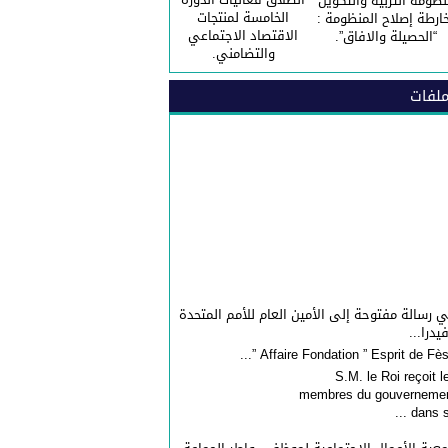
نظومة التربية والتكوين
الخامسة لمنتجات
ارطة إصلاح المنظومة :
الاقتصاد الاجتماعي
“الحصيلة والافاق”.
والتضامني.
لفات
 رسالة مفتوحة إلى الأمين العام للأمم المتحدة
فيدرا...
S.M. le Roi reçoit l
membres du gouverneme
dans sa 