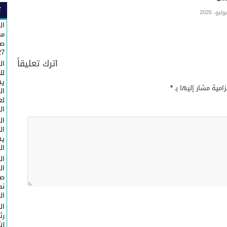
ت
ال
مق
صا
27 لعيد العرش 
اترك تعليقاً
ال
لل
يه
زامية مشار إليها بـ
*
ال
لع
ال
ال
ال
يه
الذكرى
ال
ال
صا
ال
ال
رئ
ال