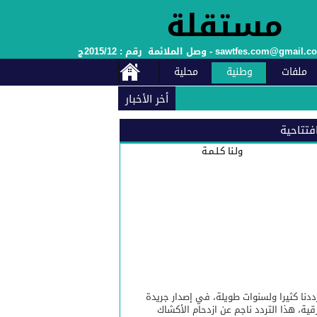
ملفات
وطنية
محلية
أخر الأخبار
فتتاحية
ولـنا كـلـمـة
سبة الذكرى السابعة والعشرين لعيد العرش المجيد.
شعبه الوفي بمناسبة عيد العرش
ددنا كثيرا ولسنوات طويلة، في إصدار جريدة
قية، هذا التردد ناجم عن ازدحام الأكشاك