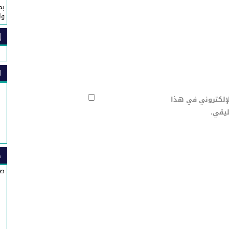
بم
وا
إ
ا
لإلكتروني في هذا
ليقي.
ص
صي