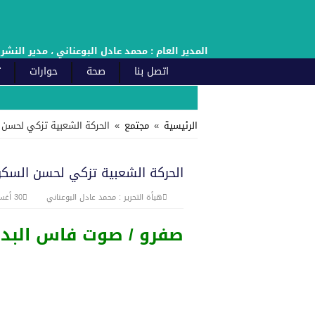
المدير العام : محمد عادل البوعناني ، مدير النشر : إدريس العادل : الهاتف : +212660222021 // +212661987453 -
اتصل بنا
صحة
حوارات
ت
لسيد ياسر جوهر رئيس مجلس مقاطعة فاس المدينة يهنئ صاحب الجلالة بمناسبة الذكرى 27 لعيد الع
الرئيسية
»
مجتمع
»
الحركة الشعبية تزكي لحسن ا
لسيد عزيز اللبار المدير العام للوحدة الفندقية زلاغ بارك بلاص يهنئ صاحب الجل
الحركة الشعبية تزكي لحسن السكور
لسيد محمد مفيد الفاعل الجمعوي والسياسي بفاس يهنئ صاحب الجلالة بمناسبة الذكرى 27 لعيد الع
هيأة التحرير : محمد عادل البوعناني
30 أغسطس، 2016
لسيد ناجي فخاري رئيس الغرفة الصناعة التقليدية يهنئ صاحب الجلالة محمد السادس نصره الله ب
صفرو / صوت فاس البد
لدكتور المصطفى اجاعلي رئيس جامعة سيدي محمد بنعبد الله بفاس يهنئ صاحب ال
لسيد ادريس ابلهاض الكاتب الإقليمي للاتحاد العام للشغالين بفاس يهنىء صاحب 
لسيدة خديجة حجوبي يعقوبي رئيسة جمعية قافلة نور الصداقة للتنمية بفاس تهن