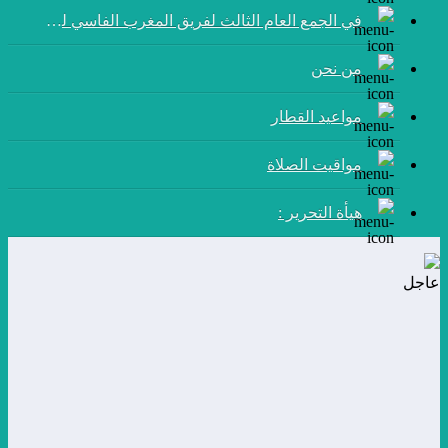
في الجمع العام الثالث لفريق المغرب الفاسي لكرة القدم:
من نحن
مواعيد القطار
مواقيت الصلاة
هيأة التحرير :
عاجل