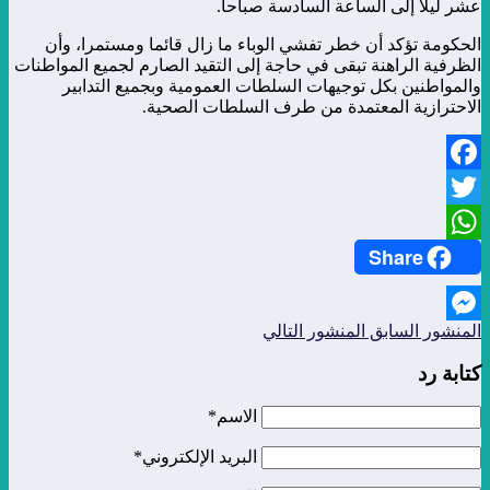
عشر ليلا إلى الساعة السادسة صباحا.
الحكومة تؤكد أن خطر تفشي الوباء ما زال قائما ومستمرا، وأن
الظرفية الراهنة تبقى في حاجة إلى التقيد الصارم لجميع المواطنات
والمواطنين بكل توجيهات السلطات العمومية وبجميع التدابير
الاحترازية المعتمدة من طرف السلطات الصحية.
Facebook
Twitter
Share
WhatsApp
المنشور السابق
المنشور التالي
Messenger
كتابة رد
الاسم*
البريد الإلكتروني*