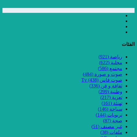
الفئات
رياضة
(921)
محلية
(622)
مجتمع
(586)
صوت و صورة
(484)
صوت فاس Tv
(438)
ثقافة و فن
(336)
وطنية
(299)
تعزية
(217)
تهنئة
(161)
سياحة
(146)
تربويات
(144)
صحة
(87)
غير مصنف
(51)
ملفات
(38)