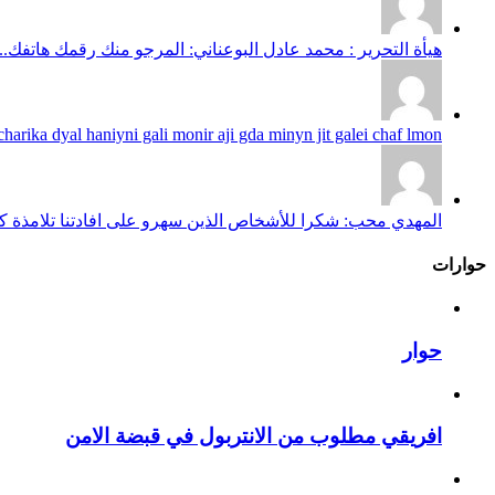
هيأة التحرير : محمد عادل البوعناني: المرجو منك رقمك هاتفك...
harika dyal haniyni gali monir aji gda minyn jit galei chaf lmon...
المهدي محب: شكرا للأشخاص الذين سهرو على افادتنا تلامذة كانو
حوارات
حوار
افريقي مطلوب من الانتربول في قبضة الامن