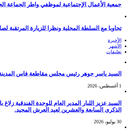
جمعية الأعمال الإجتماعية لموظفي واطر الجماعة الح
تجاوبا مع السلطة المحلية ونظرا للزيارة المرتقبة لصا
الأخيرة
الأشهر
تعليقات
السيد ياسر جوهر رئيس مجلس مقاطعة فاس المدينة يهنئ صاحب الج
1 أغسطس، 2026
السيد عزيز اللبار المدير العام للوحدة الفندقية زل
الذكرى السابعة والعشرين لعيد العرش المجيد.
30 يوليو، 2026