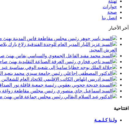
تهنئة
حوارات
صحة
اتصل بنا
أخر الأخبار
السيد ياسر جوهر رئيس مجلس مقاطعة فاس المدينة يهنئ صاحب الجلالة بمن
السيد عزيز اللبار المدير العام للوحدة الفندقية زلاغ بارك
العرش المجيد.
السيد محمد مفيد الفاعل الجمعوي والسياسي بفاس يهنئ صاحب الجلالة بمنا
السيد ناجي فخاري رئيس الغرفة الصناعة التقليدية يهنئ صاحب الجلالة 
جلالة الملك يوجه خطابا ساميا إلى شعبه الوفي بمناسبة عيد
الدكتور المصطفى اجاعلي رئيس جامعة سيدي محمد بنعبد الله
السيد ادريس ابلهاض الكاتب الإقليمي للاتحاد العام للشغال
السيدة خديجة حجوبي يعقوبي رئيسة جمعية قافلة نور الصداقة
السيد اسماعيل جاي منصوري رئيس مجلس مقاطعة زواغة يهني
الدكتورعبد السلام البقالي رئيس مجلس جماعة فاس يهنئ صاح
افتتاحية
ولـنا كـلـمـة