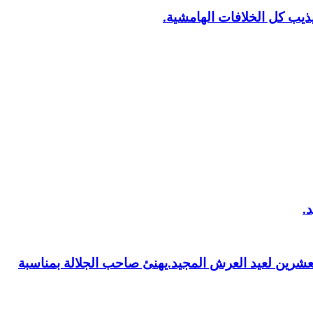
يب كل الخلافات الهامشية.
العشرين لعيد العرش المجيد.يهنئ صاحب الجلالة بمناسبة