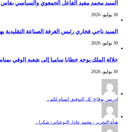
السيد محمد مفيد الفاعل الجمعوي والسياسي بفاس يهنئ صاحب الج
30 يوليو، 2026
السيد ناجي فخاري رئيس الغرفة الصناعة التقليدية يهنئ صاحب 
30 يوليو، 2026
جلالة الملك يوجه خطابا ساميا إلى شعبه الوفي بمنا
30 يوليو، 2026
إدريس بوقاع: كل التوفيق اتمناه لكم...
هيأة التحرير : محمد عادل البوعناني: شكرا...