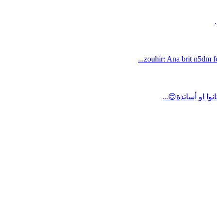
zouhir: Ana brit n5dm fc
ا او أساتذة😊...