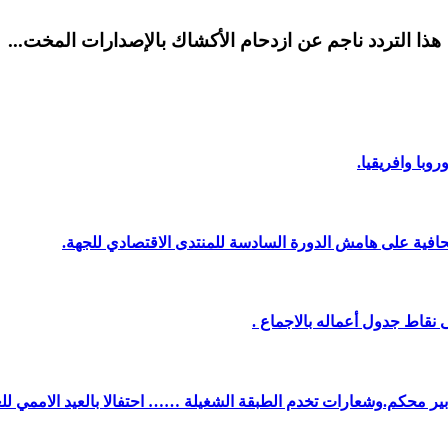
هذا التردد ناجم عن ازدحام الأكشاك بالإصدارات المخت...
وبا وافريقيا.
افية على هامش الدورة السادسة للمنتدى الاقتصادي للجهة.
نقاط جدول أعماله بالاجماع .
دبير محكم.وشعارات تخدم الطبقة الشغيلة …… احتفالا بالعيد الاممي لل