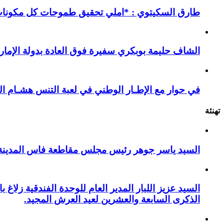
طارق السكيتوي : *املي تحقيق طموحات كل مكونات ا
الشاف حليمة بوبكري سفيرة فوق العادة بدولة الإمارا
في حوار مع الإطـار الوطني في لعبة التنس هشـام ال
تهنئة
السيد ياسر جوهر رئيس مجلس مقاطعة فاس المدينة يهنئ صاحب الج
السيد عزيز اللبار المدير العام للوحدة الفندقية زل
الذكرى السابعة والعشرين لعيد العرش المجيد.