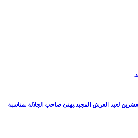
العشرين لعيد العرش المجيد.يهنئ صاحب الجلالة بمناسبة