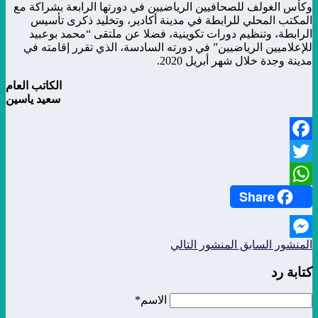
وكأس الغولف للصحافيين الرياضيين في دورتها الرابعة بشراكة مع
المكتب المحلي للرابطة في مدينة أكادير، وتخليد ذكرى تأسيس
الرابطة، وتنظيم دورات تكوينية، فضلا عن ملتقى “محمد بوعبيد
للإعلاميين الرياضيين” في دورته السادسة، الذي تقرر إقامته في
مدينة وجدة خلال شهر أبريل 2020.
الكاتب العام
سعيد ياسين
Facebook
Twitter
Share
WhatsApp
المنشور السابق
المنشور التالي
Messenger
كتابة رد
الاسم*