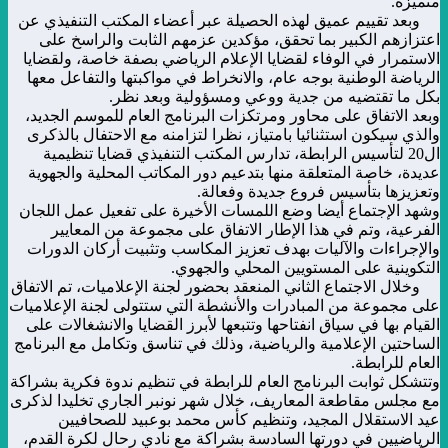
متميزة.
وبعد تقييم عميق لهذه الحصيلة عبر أعضاء المكتب التنفيذي عن
اعتزازهم الكبير بما تحقق، مؤكدين عزمهم الثابت والراسخ على
الاستمرار في الوفاء لقضايا الإعلام الرياضي بصفة خاصة، ولقضايا
الرياضة الوطنية بوجه عام، والانخراط في مواكبتها والتفاعل معها
بكل ما تقتضيه من جدية ووعي ومسؤولية وبعد نظر.
وبعد الاتفاق على محاور ومرتكزات البرنامج العام للموسم الجديد،
والذي سيكون استثنائيا بامتياز، نظرا لتزامنه مع الاحتفال بالذكرى
ال20 لتأسيس الرابطة، تدارس المكتب التنفيذي قضايا تنظيمية
عديدة، خاصة المتعلقة منها بتدعيم دور المكاتب المحلية والجهوية
وتعزيزها بتأسيس فروع جديدة وفعالة.
وشهد الإجتماع أيضا وضع اللمسات الأخيرة على تفعيل عمل اللجان
الفرعية، وتم في هذا الإطار الاتفاق على مجموعة من المعايير
والإجراءات والآليات بهدف تعزيز المكاسب وتثبيت أركان الدورات
التكوينية على المستويين المحلي والجهوي.
وخلال الاجتماع الثاني المنعقد بحضور لجنة الإعلاميات، تم الاتفاق
على مجموعة من المبادرات والأنشطة التي ستتولى لجنة الإعلاميات
القيام بها في سياق انفتاحها وتتبعها لأبرز القضايا والانشغالات على
الساحتين الإعلامية والرياضية، وذلك في تناسق وتكامل مع البرنامج
العام للرابطة.
وتتشكل ثوابت البرنامج العام للرابطة في تنظيم ندوة فكرية بشراكة
مع مجلس مقاطعة المعاريف، خلال شهر نونبر الجاري تخليدا لذكرى
عيد الاستقلال المجيد، وتنظيم كأس محمد بوعبيد للصحافيين
الرياضيين في دورتها السادسة بشراكة مع نادي رحال لكرة القدم،