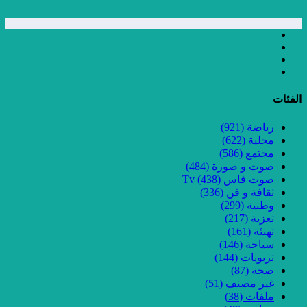
الفئات
رياضة
(921)
محلية
(622)
مجتمع
(586)
صوت و صورة
(484)
صوت فاس Tv
(438)
ثقافة و فن
(336)
وطنية
(299)
تعزية
(217)
تهنئة
(161)
سياحة
(146)
تربويات
(144)
صحة
(87)
غير مصنف
(51)
ملفات
(38)