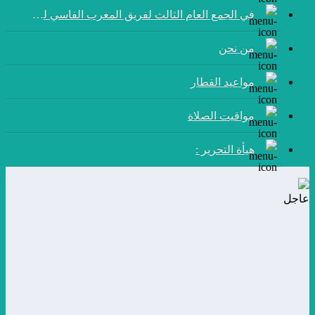
في الجمع العام الثالث لفريق المغرب الفاسي لكرة القدم:
من نحن
مواعيد القطار
مواقيت الصلاة
هيأة التحرير :
عاجل