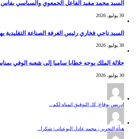
السيد محمد مفيد الفاعل الجمعوي والسياسي بفاس يهنئ صاحب الج
30 يوليو، 2026
السيد ناجي فخاري رئيس الغرفة الصناعة التقليدية يهنئ صاحب 
30 يوليو، 2026
جلالة الملك يوجه خطابا ساميا إلى شعبه الوفي بمنا
30 يوليو، 2026
إدريس بوقاع: كل التوفيق اتمناه لكم...
هيأة التحرير : محمد عادل البوعناني: شكرا...