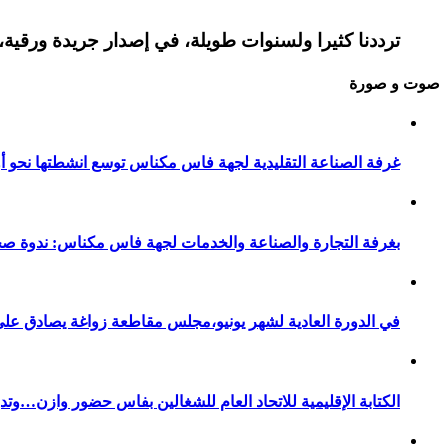
ترددنا كثيرا ولسنوات طويلة، في إصدار جريدة ورقية، 
صوت و صورة
غرفة الصناعة التقليدية لجهة فاس مكناس توسع انشطتها نحو أور
بغرفة التجارة والصناعة والخدمات لجهة فاس مكناس: ندوة صح
في الدورة العادية لشهر يونيو،مجلس مقاطعة زواغة يصادق على 
الكتابة الإقليمية للاتحاد العام للشغالين بفاس حضور وازن…وت