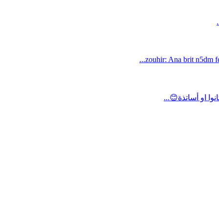
zouhir: Ana brit n5dm fc
ا او أساتذة😊...