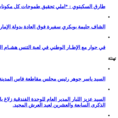
طارق السكيتوي : *املي تحقيق طموحات كل مكونات ا
الشاف حليمة بوبكري سفيرة فوق العادة بدولة الإمارا
في حوار مع الإطـار الوطني في لعبة التنس هشـام ال
تهنئة
السيد ياسر جوهر رئيس مجلس مقاطعة فاس المدينة يهنئ صاحب الج
السيد عزيز اللبار المدير العام للوحدة الفندقية زل
الذكرى السابعة والعشرين لعيد العرش المجيد.