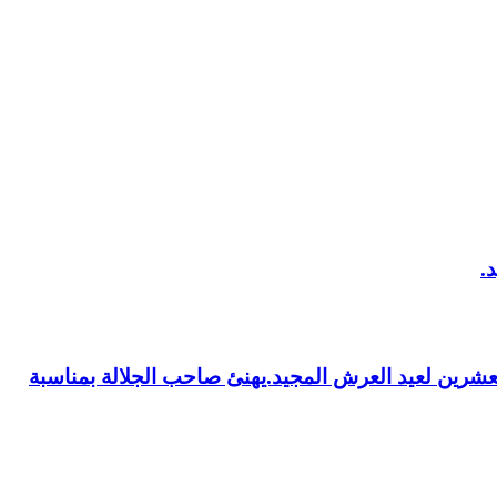
العشرين لعيد العرش المجيد.يهنئ صاحب الجلالة بمناسبة