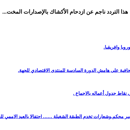
هذا التردد ناجم عن ازدحام الأكشاك بالإصدارات المخت...
وبا وافريقيا.
افية على هامش الدورة السادسة للمنتدى الاقتصادي للجهة.
نقاط جدول أعماله بالاجماع .
دبير محكم.وشعارات تخدم الطبقة الشغيلة …… احتفالا بالعيد الاممي لل