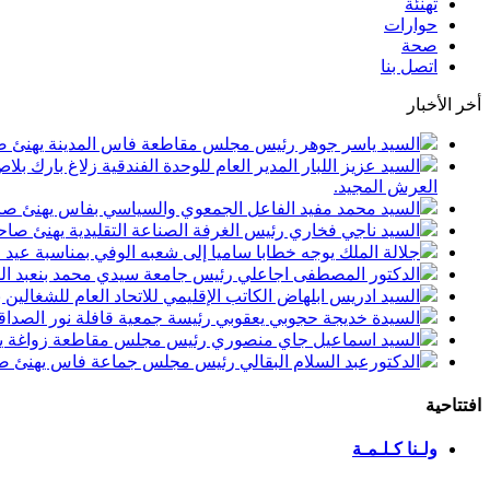
تهنئة
حوارات
صحة
اتصل بنا
أخر الأخبار
السيد ياسر جوهر رئيس مجلس مقاطعة فاس المدينة يهنئ صاحب الجلالة بمن
السيد عزيز اللبار المدير العام للوحدة الفندقية زلاغ بارك
العرش المجيد.
السيد محمد مفيد الفاعل الجمعوي والسياسي بفاس يهنئ صاحب الجلالة بمنا
السيد ناجي فخاري رئيس الغرفة الصناعة التقليدية يهنئ صاحب الجلالة 
جلالة الملك يوجه خطابا ساميا إلى شعبه الوفي بمناسبة عيد
الدكتور المصطفى اجاعلي رئيس جامعة سيدي محمد بنعبد الله
السيد ادريس ابلهاض الكاتب الإقليمي للاتحاد العام للشغال
السيدة خديجة حجوبي يعقوبي رئيسة جمعية قافلة نور الصداقة
السيد اسماعيل جاي منصوري رئيس مجلس مقاطعة زواغة يهني
الدكتورعبد السلام البقالي رئيس مجلس جماعة فاس يهنئ صاح
افتتاحية
ولـنا كـلـمـة