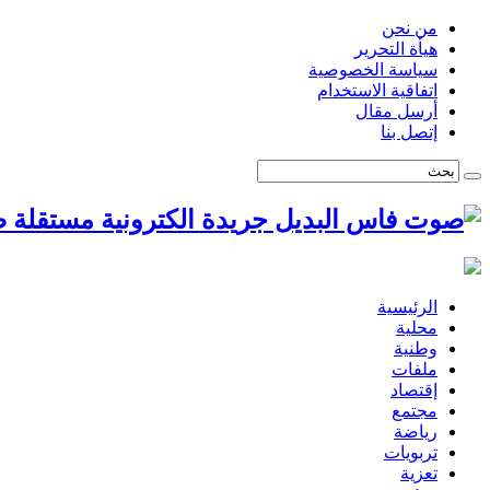
من نحن
هيأة التحرير
سياسة الخصوصية
اتفاقية الاستخدام
أرسل مقال
إتصل بنا
ص
الرئيسية
محلية
وطنية
ملفات
إقتصاد
مجتمع
رياضة
تربويات
تعزية