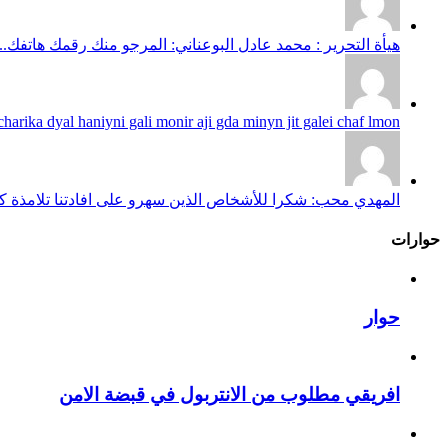
هيأة التحرير : محمد عادل البوعناني: المرجو منك رقمك هاتفك...
harika dyal haniyni gali monir aji gda minyn jit galei chaf lmon...
المهدي محب: شكرا للأشخاص الذين سهرو على افادتنا تلامذة كانو
حوارات
حوار
افريقي مطلوب من الانتربول في قبضة الامن