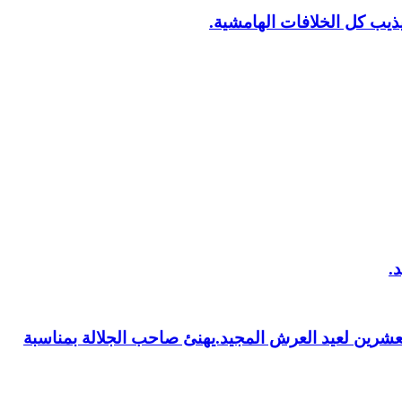
يب كل الخلافات الهامشية.
العشرين لعيد العرش المجيد.يهنئ صاحب الجلالة بمناسبة