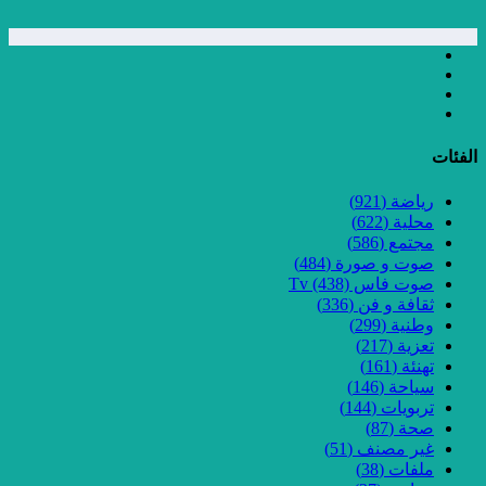
الفئات
رياضة
(921)
محلية
(622)
مجتمع
(586)
صوت و صورة
(484)
صوت فاس Tv
(438)
ثقافة و فن
(336)
وطنية
(299)
تعزية
(217)
تهنئة
(161)
سياحة
(146)
تربويات
(144)
صحة
(87)
غير مصنف
(51)
ملفات
(38)