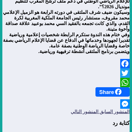
للإعلام الرياضي الوطني في دعم ملف ترشح المغرب لتنظيم
مونديال 2026؟”.
وسيكون ضيف شرف الملتقى في دورته الرابعة هو الزميل الإعلامي
محمد مقروف، مستشار رئيس الجامعة الملكية المغربية لكرة
القدم، والذي كانت تجمعه بالفقيد السي محمد بوعبيد علاقة صداقة
وأخوة متينة.
وفي ختام هذه الندوة ستكرم الرابطة شخصيات إعلامية ورياضية
تقديرا لجهودها وخدماتها في الدفاع عن قضايا الإعلام الرياضي بصفة
خاصة وقضايا الرياضة الوطنية بصفة عامة.
ويتضمن برنامج الملتقى أنشطة ترفيهية ورياضية.
Facebook
Twitter
Share
WhatsApp
المنشور السابق
المنشور التالي
Messenger
كتابة رد