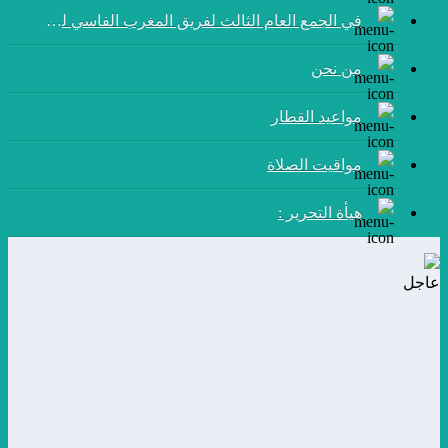
في الجمع العام الثالث لفريق المغرب الفاسي لكرة القدم:
من نحن
مواعيد القطار
مواقيت الصلاة
هيأة التحرير :
عاجل