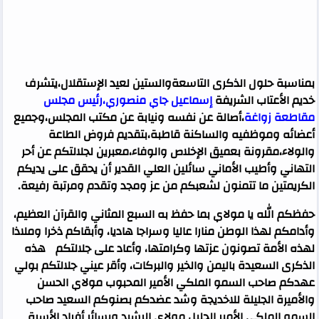
بمناسبة حلول الذكرى التاسعةوالستين لعيد الإستقلال،يتشرف
خديم الأعتاب الشريفة
إسماعيل جاي منصوري،رئيس مجلس
مقاطعة زواغة
،أصالة عن نفسه ونيابة عن مكتب المجلس،وجميع
أعضائه وموظفيه والساكنة قاطبة،بتقديم فروض الطاعة
والولاء،مقرونة بعميق الإخلاص والوفاء،معبرين لجلالتكم عن أحر
التهاني وأطيب الأماني سائلين العلي القدير أن يحقق على يديكم
الكريمتين ما تتمنون لشعبكم من عز ومجد وتقدم ومرتبة رفيعة.
حفظكم الله يا مولاي بما حفظ به السبع المثاني والقرآن العظيم،
وأدامكم لهذا الوطن منارا عاليا وسراجا هاديا، وأبقاكم ذخرا وملاذا
لهذه الأمة تصونون عزتها وكرامتها، وأعاد على جلالتكم هذه
الذكرى السعيدة باليمن والخير والبركات، وأقر عيني جلالتكم بولي
عهدكم صاحب السمو الملكي الأمير المحبوب مولاي الحسن
والأميرة الجليلة للاخديجة وشد عضدكم بصنوكم السعيد صاحب
السمو الملكي الأمير الجليل مولاي الرشيد وبسائر أفراد الأسرة