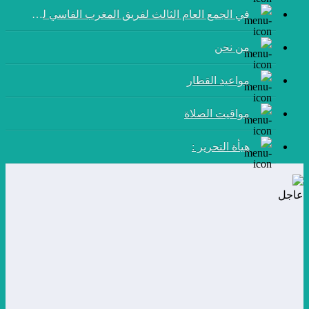
في الجمع العام الثالث لفريق المغرب الفاسي لكرة القدم:
من نحن
مواعيد القطار
مواقيت الصلاة
هيأة التحرير :
عاجل