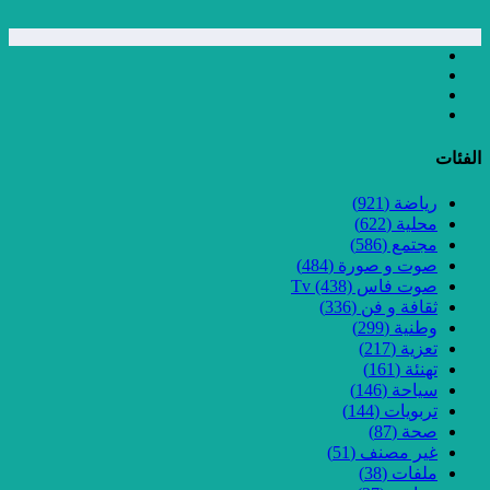
الفئات
رياضة
(921)
محلية
(622)
مجتمع
(586)
صوت و صورة
(484)
صوت فاس Tv
(438)
ثقافة و فن
(336)
وطنية
(299)
تعزية
(217)
تهنئة
(161)
سياحة
(146)
تربويات
(144)
صحة
(87)
غير مصنف
(51)
ملفات
(38)