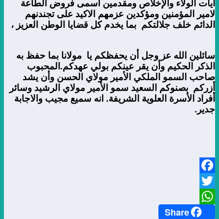
آيات الولاء والإخلاص ومقدمين أسمى فروض الطاعة
لامير المؤمنين ومؤكدين عزمهم الاكيد على تجندنهم
الدائم خلف جلالتكم بما يخدم كل قضايا الوطن العزيز ،
سائلين الله عز وجل أن يحفظكم يا مولانا بما حفظ به
الذكر الحكيم وأن يقر عينكم بولي عهدكم.المحبوب
صاحب السمو الملكي الأمير مولاي الحسن وأن يشد
أزركم بصنوكم السعيد سمو الأمير مولاي الرشيد وسائر
أفراد الأسرة العلوية الشريفة. انه سميع مجيب والاجابة
جدير.
Facebook
Twitter
Share
WhatsApp