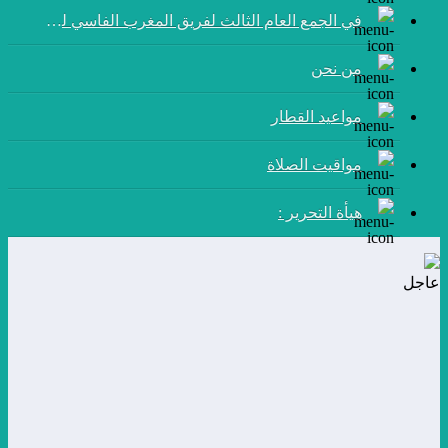
في الجمع العام الثالث لفريق المغرب الفاسي لكرة القدم:
من نحن
مواعيد القطار
مواقيت الصلاة
هيأة التحرير :
عاجل