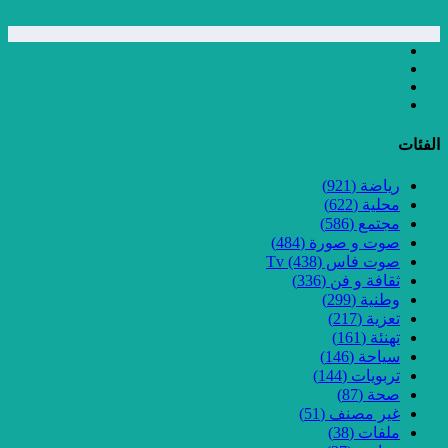
الفئات
رياضة
(921)
محلية
(622)
مجتمع
(586)
صوت و صورة
(484)
صوت فاس Tv
(438)
ثقافة و فن
(336)
وطنية
(299)
تعزية
(217)
تهنئة
(161)
سياحة
(146)
تربويات
(144)
صحة
(87)
غير مصنف
(51)
ملفات
(38)