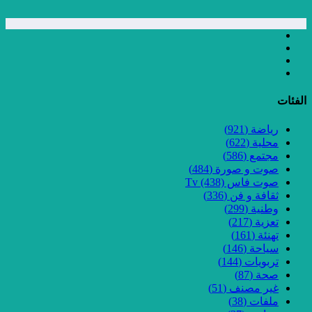
الفئات
رياضة
(921)
محلية
(622)
مجتمع
(586)
صوت و صورة
(484)
صوت فاس Tv
(438)
ثقافة و فن
(336)
وطنية
(299)
تعزية
(217)
تهنئة
(161)
سياحة
(146)
تربويات
(144)
صحة
(87)
غير مصنف
(51)
ملفات
(38)