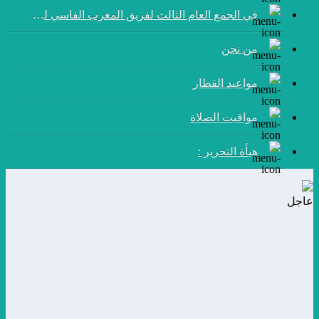
في الجمع العام الثالث لفريق المغرب الفاسي لكرة القدم:
من نحن
مواعيد القطار
مواقيت الصلاة
هيأة التحرير :
عاجل