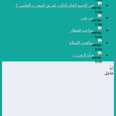
في الجمع العام الثالث لفريق المغرب الفاسي لكرة القدم:
من نحن
مواعيد القطار
مواقيت الصلاة
هيأة التحرير :
عاجل