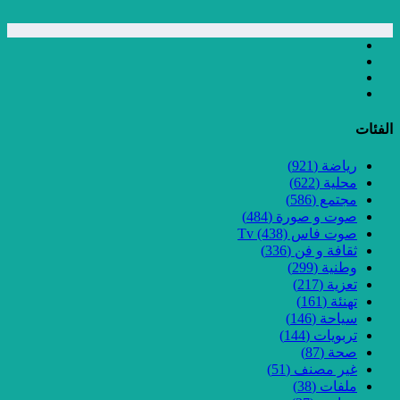
الفئات
رياضة
(921)
محلية
(622)
مجتمع
(586)
صوت و صورة
(484)
صوت فاس Tv
(438)
ثقافة و فن
(336)
وطنية
(299)
تعزية
(217)
تهنئة
(161)
سياحة
(146)
تربويات
(144)
صحة
(87)
غير مصنف
(51)
ملفات
(38)