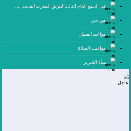
في الجمع العام الثالث لفريق المغرب الفاسي لكرة القدم:
من نحن
مواعيد القطار
مواقيت الصلاة
هيأة التحرير :
عاجل