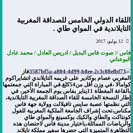
اللقاء الدولي الخامس للصداقة المغربية
التايلاندية في المواي طاي .
12 يوليو، 2017
فاس // صوت فاس البديل / ادريس العادل / محمد عادل
البوعناني
فاز
المغربي عصام بوكادير على غريمه التايلاندي اتشايراكوم
كوامالا ،في وزن أقل من54كلغ.في المباراة التي جمعتمها
بالقاعة المغطاة 11يناير بفاس يوم الجمعة الأخير، في
إطار النسخة الخامسة للقاء الصداقة المغربية التايلاندية،
التي نظمتها عصبة سايس تافيلالت وولاية جهة فاس
مكناس،تحت إشراف الجامعة الملكية المغربية للفول
كونتاكت والطاي والكيك بوكسينغ والمواي طاي
والرياضات المماثلة،باختيار مدينة فاس لاحتضان هذه
التظاهرة المتميزة التي حضرها سفير مملكة تايلاند