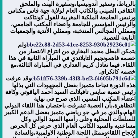
بالرباط، وسفير اندونيسيا،وسفيرة الهند، والملحق
الثقافي الصيني والكاتب العام لولاية جهة فاس مكناس
ورئيس الجامعة الملكية المغربية للفول كونتاكت
والرئيس المؤسس للجامعة وأعضاء المكتب الجامعي،
وممثلي المجالس المنتخبة، وممثلي الأندية والجمعيات
التابعة للعصبة
.
ولم
يتمكن البطل محمد البخاري من انتزاع الانتصار من
خصمه فاهمونجيم التايلاندي في المباراة الثانية في هذا
اللقاء. فيما تعادل كريم العداري في المباراة الثالثة،مع
خصمه كانكراي.
وقد عرفت
هذه الدورة نجاحا متميزا بفضل المجهودات التي بذلها
رئيس عصبة سايس تافيلالت السيد أحمد الياقوتي وكافة
اعضاء المكتب المسير، الذي صرح في نهاية
التظاهرة،بأن العصبة تشرفت باحتضان هذا اللقاء الدولي
الهام،والذي مر في جو رياضي متميز بفضل الدعم الكبير
للسلطات المحلية وعلى رأسها السيد الوالي وكل
مساعديه والسيد الكاتب العام الذي حرص كل الحرص
لإنجاح اللقاءوممثل اللجنة الوطنية الاولمبية،والسادة