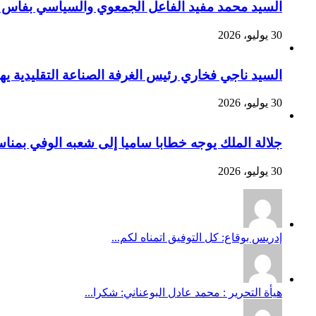
السيد محمد مفيد الفاعل الجمعوي والسياسي بفاس يهنئ صاحب الج
30 يوليو، 2026
السيد ناجي فخاري رئيس الغرفة الصناعة التقليدية يهنئ صاحب 
30 يوليو، 2026
جلالة الملك يوجه خطابا ساميا إلى شعبه الوفي بمنا
30 يوليو، 2026
إدريس بوقاع: كل التوفيق اتمناه لكم...
هيأة التحرير : محمد عادل البوعناني: شكرا...