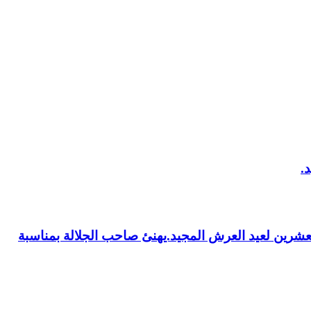
العشرين لعيد العرش المجيد.يهنئ صاحب الجلالة بمناسبة