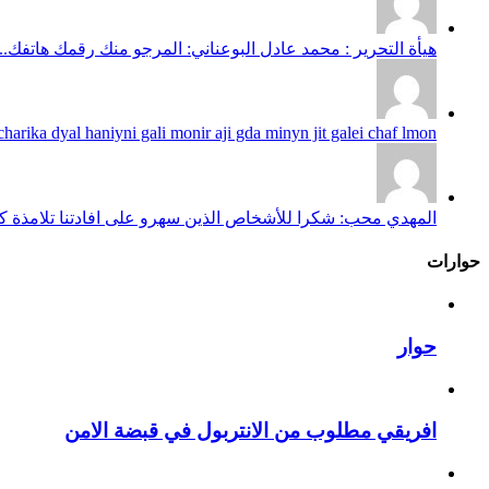
هيأة التحرير : محمد عادل البوعناني: المرجو منك رقمك هاتفك...
harika dyal haniyni gali monir aji gda minyn jit galei chaf lmon...
المهدي محب: شكرا للأشخاص الذين سهرو على افادتنا تلامذة كانو
حوارات
حوار
افريقي مطلوب من الانتربول في قبضة الامن