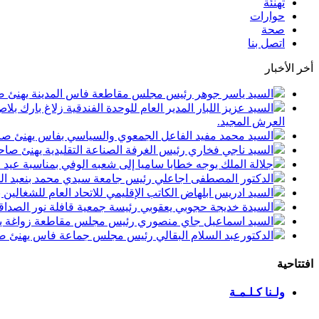
تهنئة
حوارات
صحة
اتصل بنا
أخر الأخبار
السيد ياسر جوهر رئيس مجلس مقاطعة فاس المدينة يهنئ صاحب الجلالة بمن
السيد عزيز اللبار المدير العام للوحدة الفندقية زلاغ بارك
العرش المجيد.
السيد محمد مفيد الفاعل الجمعوي والسياسي بفاس يهنئ صاحب الجلالة بمنا
السيد ناجي فخاري رئيس الغرفة الصناعة التقليدية يهنئ صاحب الجلالة 
جلالة الملك يوجه خطابا ساميا إلى شعبه الوفي بمناسبة عيد
الدكتور المصطفى اجاعلي رئيس جامعة سيدي محمد بنعبد الله
السيد ادريس ابلهاض الكاتب الإقليمي للاتحاد العام للشغال
السيدة خديجة حجوبي يعقوبي رئيسة جمعية قافلة نور الصداقة
السيد اسماعيل جاي منصوري رئيس مجلس مقاطعة زواغة يهني
الدكتورعبد السلام البقالي رئيس مجلس جماعة فاس يهنئ صاح
افتتاحية
ولـنا كـلـمـة