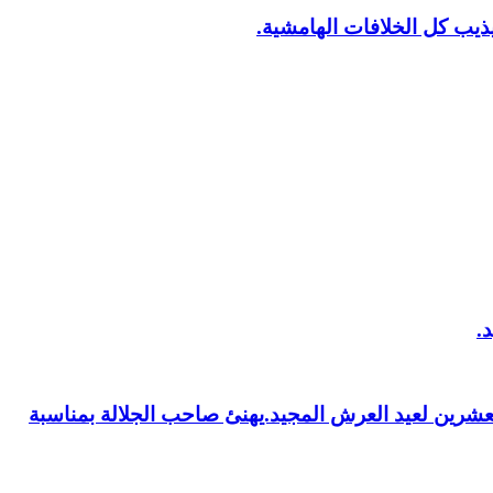
يب كل الخلافات الهامشية.
العشرين لعيد العرش المجيد.يهنئ صاحب الجلالة بمناسبة