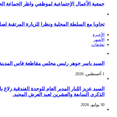
جمعية الأعمال الإجتماعية لموظفي واطر الجماعة الح
تجاوبا مع السلطة المحلية ونظرا للزيارة المرتقبة لصا
الأخيرة
الأشهر
تعليقات
السيد ياسر جوهر رئيس مجلس مقاطعة فاس المدينة يهنئ صاحب الج
1 أغسطس، 2026
السيد عزيز اللبار المدير العام للوحدة الفندقية زل
الذكرى السابعة والعشرين لعيد العرش المجيد.
30 يوليو، 2026