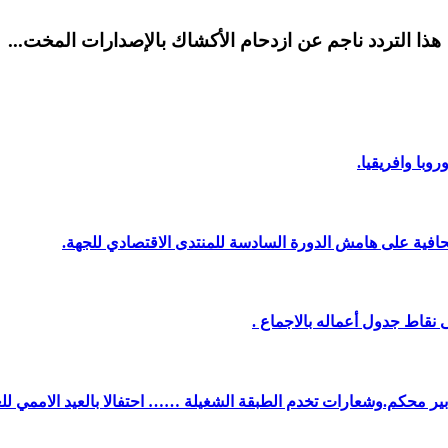
هذا التردد ناجم عن ازدحام الأكشاك بالإصدارات المخت...
وبا وافريقيا.
افية على هامش الدورة السادسة للمنتدى الاقتصادي للجهة.
نقاط جدول أعماله بالاجماع .
دبير محكم.وشعارات تخدم الطبقة الشغيلة …… احتفالا بالعيد الاممي لل