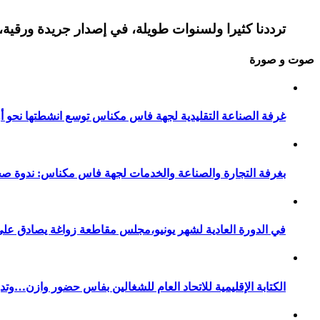
ترددنا كثيرا ولسنوات طويلة، في إصدار جريدة ورقية، 
صوت و صورة
غرفة الصناعة التقليدية لجهة فاس مكناس توسع انشطتها نحو أور
بغرفة التجارة والصناعة والخدمات لجهة فاس مكناس: ندوة صح
في الدورة العادية لشهر يونيو،مجلس مقاطعة زواغة يصادق على 
الكتابة الإقليمية للاتحاد العام للشغالين بفاس حضور وازن…وت