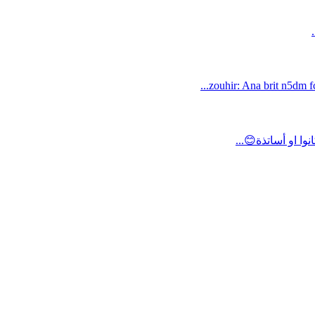
zouhir: Ana brit n5dm fc
ا او أساتذة😊...