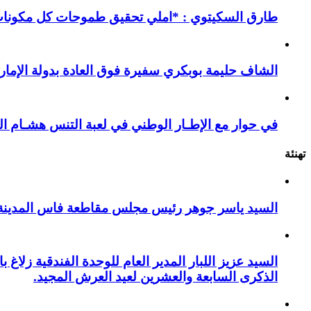
طارق السكيتوي : *املي تحقيق طموحات كل مكونات ا
الشاف حليمة بوبكري سفيرة فوق العادة بدولة الإمارا
في حوار مع الإطـار الوطني في لعبة التنس هشـام ال
تهنئة
السيد ياسر جوهر رئيس مجلس مقاطعة فاس المدينة يهنئ صاحب الج
السيد عزيز اللبار المدير العام للوحدة الفندقية زل
الذكرى السابعة والعشرين لعيد العرش المجيد.