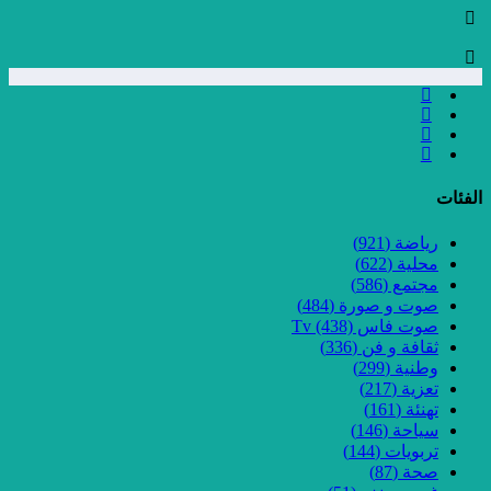
اضة
(921)
لية
(622)
تمع
(586)
ت و صورة
(484)
ت فاس Tv
(438)
افة و فن
(336)
نية
(299)
زية
(217)
نئة
(161)
احة
(146)
بويات
(144)
حة
(87)