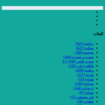
الفئات
رياضة
(921)
محلية
(622)
مجتمع
(586)
صوت و صورة
(484)
صوت فاس Tv
(438)
ثقافة و فن
(336)
وطنية
(299)
تعزية
(217)
تهنئة
(161)
سياحة
(146)
تربويات
(144)
صحة
(87)
غير مصنف
(51)
ملفات
(38)