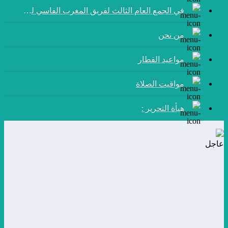
في الجمع العام الثالث لفريق المغرب الفاسي لكرة القدم:
من نحن
مواعيد القطار
مواقيت الصلاة
هيأة التحرير :
عاجل