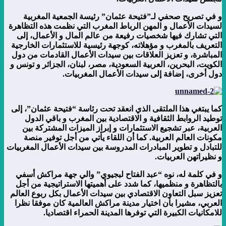
و في تصريح صحفي لـ”فتيحة عثمان” رئيسة الجمعية المغربية
لسيدات الأعمال و المهن الرباط المغرب التي نظمت هذه التظاهرة
التي تشارك فيها شخصيات رفيعة من عالم المال و الأعمال، إلى
التعريف بالمغرب و مؤهلاته، كوجهة رئيسية للاستثمارات الخارجية
المباشرة، و تعزيز العلاقات بين سيدات الأعمال القادمات من دول
الكويت، البحرين، العربية السعودية، مصر، لبنان، الجزائر و تونس و
دول أخرى، إضافة إلى سيدات الأعمال المغربيات.
كما يبتغي هذا الملتقى الذي انعقد تحت رئاسة “فتيحة عثمان”، إلى
توطيد الروابط الثقافية و الاقتصادية بين المغرب و باقي الدول
العربية، عبر تشجيع الاستثمارات و إبراز الميزات المشتركة بين
مكونات العالم العربية. كما أن اللقاء يأتي من أجل توفير منصة
للتبادل و تطوير المبادرات المدروسة بين سيدات الأعمال المغربيات
و نظيراتهن العربيات.
و في كلمة له، نوه “عبد الفتاح لبجيوي” والي جهة مراكش أسفي
بالتظاهرة و منظميها، كما شدد على أهميتها الاستراتيجية من أجل
تعزيز سبل التعاون الاقتصادي بين سيدات الأعمال بكل ربوع العالم
العربي، مشيرا بأن اختيار مدينة مراكش العالمية كان موفقا نظرا
للامكانيات الكبيرة التي توفرها المدينة الحمراء اقتصاديا.