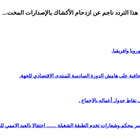
هذا التردد ناجم عن ازدحام الأكشاك بالإصدارات المخت...
وبا وافريقيا.
افية على هامش الدورة السادسة للمنتدى الاقتصادي للجهة.
نقاط جدول أعماله بالاجماع .
دبير محكم.وشعارات تخدم الطبقة الشغيلة …… احتفالا بالعيد الاممي لل