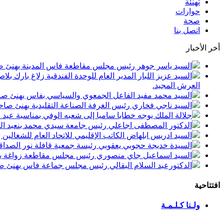
تهنئة
حوارات
صحة
اتصل بنا
أخر الأخبار
السيد ياسر جوهر رئيس مجلس مقاطعة فاس المدينة يهنئ صاحب الجلالة بمن
السيد عزيز اللبار المدير العام للوحدة الفندقية زلاغ بارك
العرش المجيد.
السيد محمد مفيد الفاعل الجمعوي والسياسي بفاس يهنئ صاحب الجلالة بمنا
السيد ناجي فخاري رئيس الغرفة الصناعة التقليدية يهنئ صاحب الجلالة 
جلالة الملك يوجه خطابا ساميا إلى شعبه الوفي بمناسبة عيد
الدكتور المصطفى اجاعلي رئيس جامعة سيدي محمد بنعبد الله
السيد ادريس ابلهاض الكاتب الإقليمي للاتحاد العام للشغال
السيدة خديجة حجوبي يعقوبي رئيسة جمعية قافلة نور الصداقة
السيد اسماعيل جاي منصوري رئيس مجلس مقاطعة زواغة يهني
الدكتورعبد السلام البقالي رئيس مجلس جماعة فاس يهنئ صاح
افتتاحية
ولـنا كـلـمـة