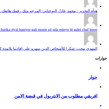
هيأة التحرير : محمد عادل البوعناني: المرجو منك رقمك هاتفك...
harika dyal haniyni gali monir aji gda minyn jit galei chaf lmon...
المهدي محب: شكرا للأشخاص الذين سهرو على افادتنا تلامذة كانو
حوارات
حوار
افريقي مطلوب من الانتربول في قبضة الامن