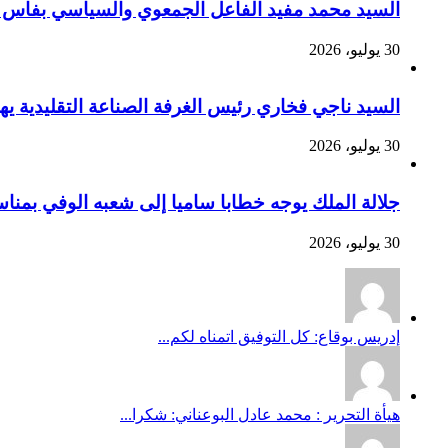
السيد محمد مفيد الفاعل الجمعوي والسياسي بفاس يهنئ صاحب الج
30 يوليو، 2026
السيد ناجي فخاري رئيس الغرفة الصناعة التقليدية يهنئ صاحب 
30 يوليو، 2026
جلالة الملك يوجه خطابا ساميا إلى شعبه الوفي بمنا
30 يوليو، 2026
إدريس بوقاع: كل التوفيق اتمناه لكم...
هيأة التحرير : محمد عادل البوعناني: شكرا...