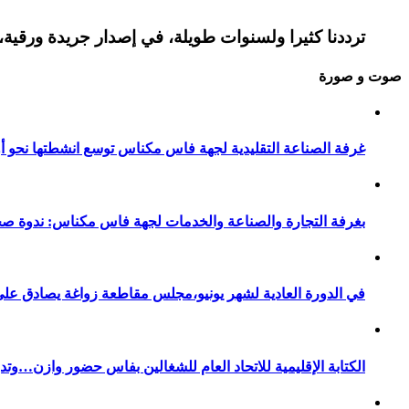
ترددنا كثيرا ولسنوات طويلة، في إصدار جريدة ورقية، 
صوت و صورة
غرفة الصناعة التقليدية لجهة فاس مكناس توسع انشطتها نحو أور
بغرفة التجارة والصناعة والخدمات لجهة فاس مكناس: ندوة صح
في الدورة العادية لشهر يونيو،مجلس مقاطعة زواغة يصادق على 
الكتابة الإقليمية للاتحاد العام للشغالين بفاس حضور وازن…وت