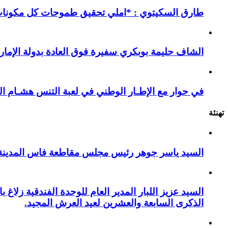
طارق السكيتوي : *املي تحقيق طموحات كل مكونات ا
الشاف حليمة بوبكري سفيرة فوق العادة بدولة الإمارا
في حوار مع الإطـار الوطني في لعبة التنس هشـام ال
تهنئة
السيد ياسر جوهر رئيس مجلس مقاطعة فاس المدينة يهنئ صاحب الج
السيد عزيز اللبار المدير العام للوحدة الفندقية زل
الذكرى السابعة والعشرين لعيد العرش المجيد.