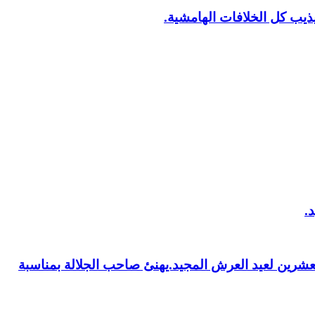
يب كل الخلافات الهامشية.
العشرين لعيد العرش المجيد.يهنئ صاحب الجلالة بمناسبة