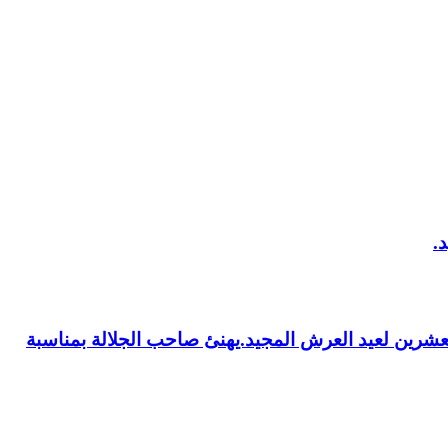
العشرين لعيد العرش المجيد.يهنئ صاحب الجلالة بمناسبة