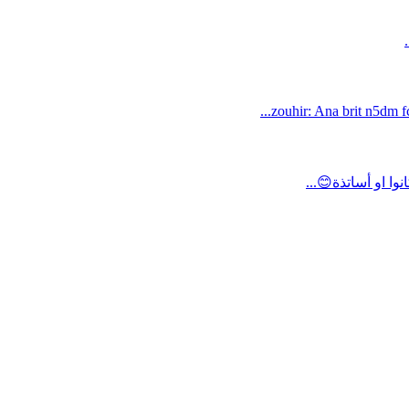
zouhir: Ana brit n5dm fc
ا او أساتذة😊...