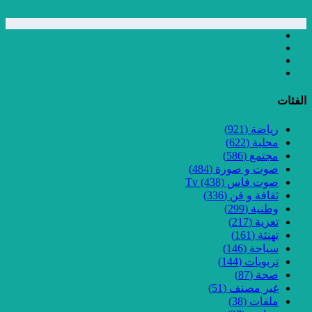
الفئات
رياضة
(921)
محلية
(622)
مجتمع
(586)
صوت و صورة
(484)
صوت فاس Tv
(438)
ثقافة و فن
(336)
وطنية
(299)
تعزية
(217)
تهنئة
(161)
سياحة
(146)
تربويات
(144)
صحة
(87)
غير مصنف
(51)
ملفات
(38)