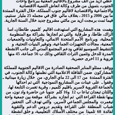
حظي ازيد من ألف مشروع بالاقاليم المعنية ببرنامج واحات
الجنوب، بتمويل من طرف وكالة انعاش التنمية الاقتصادية
والاجتماعية والاقتصادية لاقاليم جنوب المملكة، خلال الفترة الممتدة
ما بين 2006 و 2015 ، بغلاف مالي فاق في مجمله 25 مليار سنتيم،
فيما تمت برمجت ازيد من مائتي مشروع جديد خلال السنة الجارية.
وهمت هذه المشاريع التي استهدفت اقاليم كلميم، طانطان، اسا
الزاك، طاطا، و طرفاية والتي تم انجازها بشراكة مع المنظومة
المحلية، وبرنامج الأمم المتحدة الانمائي، والتعاونيات والجمعيات
المعنية، مجالات التجهيزات الجماعية، وتوفير البنيات التحتية، و
التنشيط السوسيو ثقافي ودعم المجتمع المدني الى جانب الانشطة
المدرة للدخل وتثمين التراث الثقافي وذلك ب 56 جماعة، 45 منها
قروية و 11 اخرى حضرية.
ووقف ممثلو المنابر الصحفية الصادرة من الاقاليم الجنوبية للمملكة
المشاركون ضمن القافلة الاعلامية التي نظمتها وكالة الجنوب، في
الفترة الممتدة من 17 الى 22 ماي الجاري، من خلال زيارة ميدانية ـ
وقفوا ـ على عينات من المشاريع النموذجية التي تم احداثها
بالجماعة القروية لاسرير باقليم كلميم ، وقرية تغمرت التابعة لها،
واللتان تبعدان تباعا ب 12 و16 كلم جنوبا عن حاضرة واد نون، من
بينها نقطة القراءة التي تم انجازه بشراكة موقعة بين جمعية واحة
تيغمرت والمجلس الجماعي لأسرير، والتي تهدف الى التحفيز
شباب المنطقة على القراءة وتقديم دروس الدعم والتقوية
لفائدة 68 تلميذا من مختلف الأسلاك التعليمية، و خلق انشطة