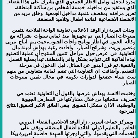
مدرة للدخل. ويامل الاطار الجمعوي الذي يشرف على هذا الفضاءـ
الذي يستفيد من مداخيله خمسة اشخاص من ساكنة المنطقة،
تعزيز مرافقه بمقصف لتنمية مداخيل الجمعية وخلق مزيد من
الانشطة الاشعاعية لفائدة اطفال وتلاميذ المنطقة.
وبذات القرية زار الوفد الاعلامي تعاونية الواحة الفلاحية لتثمين
منتوجات الصبار التي تم تجهيزها منذ ثماني سنوات بشراكة مع
وكالة الجنوبـ في اطار بونامج واحات الجنوب،حيث يتم انتاج مربى
وعصير وزيت وشرائح الصبار. وافادت رغية بهداش أمينة مال
التعاونية في عرض حول مراحل تثمين المنتوج أن عملية التصنيع
لهذه الفاكهة التي تتواجد بشكل وافر بالمنطقة، تبدأ بعملية الغسل
والتنقية، تم فرز البذور عن السائل، قبل الدخول في مرحلة
التعقيم. وأضافت ان التعاونية التي تضم ثمانية متعاونين من بينهم
ست نساء خضعوا لدوارات تكوينة في مجال تثمين منتوجات
الصبار .
وختمت الانسة بهداش عرضها بالقول أن التعاونية تعتمد في
تصريف منتجاتها من خلال مشاركتها في المعارض الجهوية
والوطنية، الا ان مشكل التسويق ببقى العائق الاكبر لتحقيق النتائج
المرجوة
وبمركز جماعة اسرير ، زار الوفد الاعلامي الفضاء التروبي
الخاص بالتعليم الاولي لفائدة اطفال المنطقة، ووقف على
الخدمات التي يقدمها، والتي اوجزتها السيدة فاطمة لعزيزة بيكا