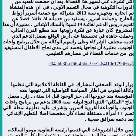
التي تشرف على تسيير هذا الفضاءا، بعد أن خضعت للعديد من
الدورات التكوينية في مجال التعليم الاولي ، في ان هذه المنشأة
تم انجازه وتجهيزه سنة 2013 بشراكة مع جمعية أسرير أزواط
بالخارج وجماعة اسرير ، يستفيد من خدماته 24 طفلا فضلا عن
تقديم دروس الدعم لفائدة 19 تلميذا بالسلك الابتدائي . مشيرة أن هذا
المشروع كان عبارة عن فكرة راودتها منذ مطلع القرن الحالي،
وعملت جاهدة في تجسيدها على أرض الواقع بفضل الدعم الذي
قدمه مختلف الشركاء وعلى راسهم الوكالة من خلال برنامج واحات
الجنوب، معتبرة أن نجاحها يتجسد في مدى نجاح الاطفال المستيفيد
ين من خدمات الفضاء في مسارهم التعليمي.
وزار الوفد الصحفي المشارك في القافلة الاعلامية التي تنظمها
وكالة الجنوب في اطار السياسة التواصلية التي تنهجها هذه
المؤسسة منذ خروجها الى حيز الوجود قبل 14 سنة ، ـ زار ـ معمل
انتاج “المكلي” الذي افتتح ابوابه سنة 2008 بدعم من برنامج واحات
الجنوب والجماعة القروية لاسرير، وتشرف عليه تعاونية لمطة التي
تضم 11 امرأة ـ مستغلة فضاء كان مخصصا اصلا للتعليم الابتدائي
بعد دعمه بمرافق صحية .
ومن خلال الشروحات التي قدمتها رئيسة التعاونية مومو السالكة،
فقد تم تجهيز هذا المقر بمطحنة عصرية لاعداد “المكلي” الذي يتم