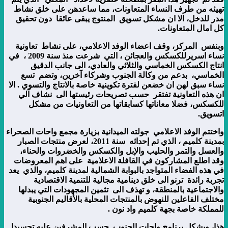
تهيئه من طرف النساء المتعاونات، مما ساعدهن على خلق نشاط
مدر للدخل، الا ان مشكل تسويق المنتوج يبقى عائقا دون تحقيق
كل امال المتعاونات.
وبنفس المركز، وقف اعضاء الوفد الاعلامي، على نشاط تعاونية
نساء اسريرللكسكس والعجائن ، التي شرعت منذ سنة 2009 ، في
انتاج الكسكس الخماسي والثلاثي والعادي، الى جانب الدقيق
الخماسي، بدعم من وكالة الجنوب وشركاء آخرين، وتضم تسع
نساء سبق لهن ان خضعن لفترة تكوينية خاصة بالانتاج والتسوي . الا
ان هذه التعاونية تفتقر حسب تصريحات رئيستها الى نشاف آلي
للكسكس، فضلا معاناتها كسابقاتها من التعاونيات من مشكل
اتسويق.
واختتم الوفد الاعلامي جولته الميدانية بزيارة مجمع واحات الصحراء
بمدينة كلميم ، الذي تم إحداثه سنة 2011، لعرض منتجات الصبار
والعسل والتمر والحليب والإبل والكسكس والخضروات والحناء،
وقد اطلع المشاركون في القافلة الاعلامية على اهم المعروضات
في هذه الفضاء المتواجد بالبوابة الشمالية لمدينة كلميم، والذي يعد
تجربة رائدة ترنو الى خلق دينامية مجالية للتنمية الاقتصادية
والاجتماعية بالمنطقة، و تهذف الى تثمين المجهودات التي يبدلها
مختلف الفاعلين للنهوض بالمنتجات المحلية بالأقاليم الجنوبية
للمملكة خاصة بجهة كلميم واد نون .
هذا، ويشكل برنامج واحات الجنوب حسب المشرفين عليه تجسيدا