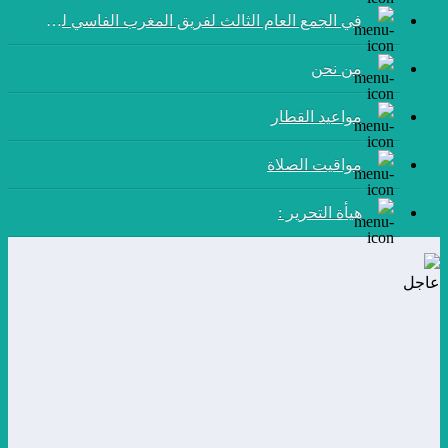
في الجمع العام الثالث لفريق المغرب الفاسي لكرة القدم:
من نحن
مواعيد القطار
مواقيت الصلاة
هيأة التحرير :
عاجل