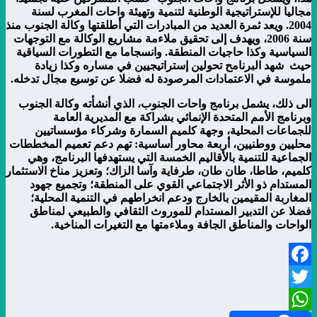
مجاليا للإستراتيجية الوطنية لتنمية وتهيئة واحات المغرب لسنة
2004. ويعد ثمرة العديد من المبادرات التي أطلقتها وكالة الجنوب منذ
سنة 2006، ويهدف إلى تحقيق ملاءمة مشاريع الوكالة مع التوجهات
السياسية وكذا حاجيات المنطقة. وانسجاما مع التطورات السياقية
حيث شهد البرنامح تحولين إستراتيجيين في مساره وكذا زيادة
ملموسة في الاعتمادات المرصودة له فضلا عن توسيع مجال تدخله.
الى ذلك، يشمل برنامج واحات الجنوب، الذي أنشأته وكالة الجنوب
وبرنامج الأمم المتحدة الإنمائي بشراكة مع المديرية العامة
للجماعات المحلية، وجهة كلميم السمارة وشركاء مؤسساتيين
محليين ووطنيين، أربعة محاور أساسية: تهم دعم تعميم المخططات
الجماعية للتنمية بالأقاليم الخمسة التي يستهدفها البرنامج، وهي
كلميم، طاطا، طان طان، طرفاية وآسا الزاك؛ وتعزيز مناخ الاستثمار
المستدام ذو الأثر الاجتماعي القوي على المنطقة؛ وتجميع جهود
المغاربة المقيمين بالخارج ودعم انخراطهم في التنمية المحلية؛
فضلا عن التدبير المستدام للموروث الثقافي والطبيعي لمناطق
الواحات والمناطق الجافة وملاءمتها مع التغيرات المناخية.
Facebook
Twitter