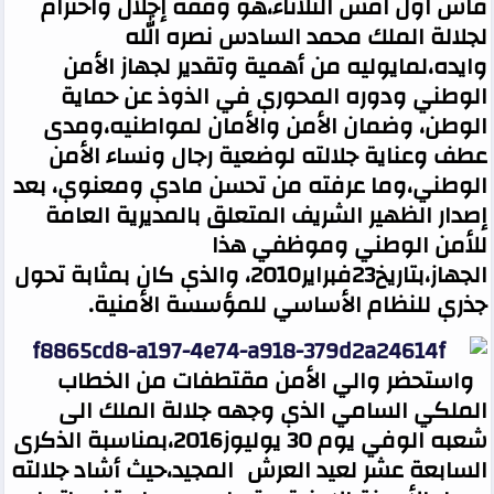
فاس اول امس الثلاثاء،هو وقفة إجلال واحترام
لجلالة الملك محمد السادس نصره الله
وايده،لمايوليه من أهمية وتقدير لجهاز الأمن
الوطني ودوره المحوري في الذوذ عن حماية
الوطن، وضمان الأمن والأمان لمواطنيه،ومدى
عطف وعناية جلالته لوضعية رجال ونساء الأمن
الوطني،وما عرفته من تحسن مادي ومعنوي، بعد
إصدار الظهير الشريف المتعلق بالمديرية العامة
للأمن الوطني وموظفي هذا
الجهاز،بتاريخ23فبراير2010، والذي كان بمثابة تحول
جذري للنظام الأساسي للمؤسسة الأمنية.
واستحضر والي الأمن مقتطفات من الخطاب
الملكي السامي الذي وجهه جلالة الملك الى
شعبه الوفي يوم 30 يوليوز2016،بمناسبة الذكرى
السابعة عشر لعيد العرش المجيد،حيث أشاد جلالته