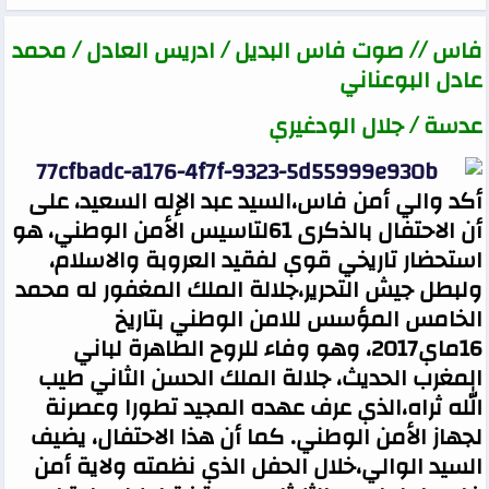
فاس // صوت فاس البديل / ادريس العادل / محمد
عادل البوعناني
عدسة / جلال الودغيري
أكد والي أمن فاس،السيد عبد الإله السعيد، على
أن الاحتفال بالذكرى 61لتاسيس الأمن الوطني، هو
استحضار تاريخي قوي لفقيد العروبة والاسلام،
ولبطل جيش التحرير،جلالة الملك المغفور له محمد
الخامس المؤسس للامن الوطني بتاريخ
16ماي2017، وهو وفاء للروح الطاهرة لباني
المغرب الحديث، جلالة الملك الحسن الثاني طيب
الله ثراه،الذي عرف عهده المجيد تطورا وعصرنة
لجهاز الأمن الوطني. كما أن هذا الاحتفال، يضيف
السيد الوالي،خلال الحفل الذي نظمته ولاية أمن