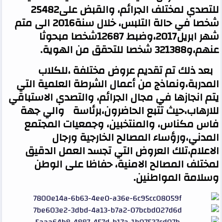
للتصدي لمختلف الجرائم، والقبض على25482
شخصا في حالة التلبس، خلال سنة2016 الى متم
شهر ابريل2017،وضبط 12687شخصا مبحوثا
عنهم،و321388 شخصا للتحقق من الهوية
.
بعد ذلك تم تقديم عروض مختلفة ،للكلاب
المدربة،ونماذج من أعمال الشرطة العلمية التي
يتم انجازها في مجال الجرائم، والتصدي الاستباقي
للارهاب،حيث تتبع الحاضرون،برئاسة والي جهة
فاس مكناس، والمنتخبين، وجمعيات المجتمع
المدني،ورؤساء المصالح الخارجية ورجال
الاعلام،تلك العروض التي تجسد العمل الدقيق
لمختلف المصالح الامنية، حفاظا على الوطن
وسلامة المواطنين
.