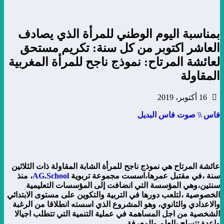
بمناسبة اليوم الوطني للمرأة الذي يصادف
العاشر اكتوبر من كل سنة: تكريم مستحق
لعائشة المرتاح: نموذج ناجح للمرأة المغربية
المقاولة
16 أكتوبر، 2019
فاس \\ صوت فاس البديل
عائشة المرتاح هي نموذج ناجح للمرأة الشابة المقاولة ذات الثلاثين
سنة ،في مقتبل عمرها،اسست مجموعة تربوية
School
.
AG
، منذ
سنتين،وهي المؤسسة التي انضافت إلى المؤسسات التعليمية
الخصوصية ،لتلعب دورها في التربية والتكوين على مستوى الابتدائي
والاعدادي والثانوي، وهو المشروع الذي اسسته انطلاقا من الرغبة
الشخصية من اجل المساهمة في عملية التنمية التي تتطلب اجيالا
واعدة تتسلح بالعلم والمعرفة.