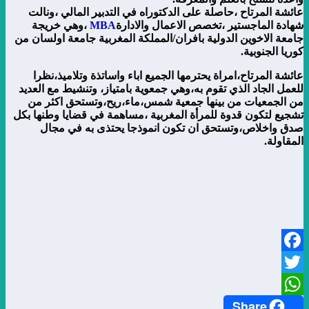
عائشة المرتاح ،حاصلة على الدكتوراه في التدبير المالي ،ونالت
شهادة الماجستير ،تخصص الاعمال والادارة
MBA
،وهي خريجة
جامعة الاخوين الدولية بافران/المملكة المغربية جامعة اولسان من
كوريا الجنوبية.
عائشة المرتاح،امراة يحترمها الجميع اباء واساتذة وتلاميذ،نظرا
للعمل الجاد الذي تقوم به،وهي جمعوية بامتياز، وتنشيط مع العديد
من الجمعيات من بينها جمعية شمس،ماء،ريح،وتستحق اكثر من
تشجيع لتكون قدوة للمرأة المغربية ،مساهمة في قضايا وطنها بكل
صدق واخلاص،وتستحق ان تكون انموذجا يحتذى به في مجال
المقاولة.
Facebook
Twitter
Share
WhatsApp