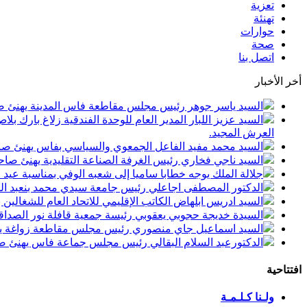
تعزية
تهنئة
حوارات
صحة
اتصل بنا
أخر الأخبار
السيد ياسر جوهر رئيس مجلس مقاطعة فاس المدينة يهنئ صاحب الجلالة بمن
السيد عزيز اللبار المدير العام للوحدة الفندقية زلاغ بارك
العرش المجيد.
السيد محمد مفيد الفاعل الجمعوي والسياسي بفاس يهنئ صاحب الجلالة بمنا
السيد ناجي فخاري رئيس الغرفة الصناعة التقليدية يهنئ صاحب الجلالة 
جلالة الملك يوجه خطابا ساميا إلى شعبه الوفي بمناسبة عيد
الدكتور المصطفى اجاعلي رئيس جامعة سيدي محمد بنعبد الله
السيد ادريس ابلهاض الكاتب الإقليمي للاتحاد العام للشغال
السيدة خديجة حجوبي يعقوبي رئيسة جمعية قافلة نور الصداقة
السيد اسماعيل جاي منصوري رئيس مجلس مقاطعة زواغة يهني
الدكتورعبد السلام البقالي رئيس مجلس جماعة فاس يهنئ صاح
افتتاحية
ولـنا كـلـمـة