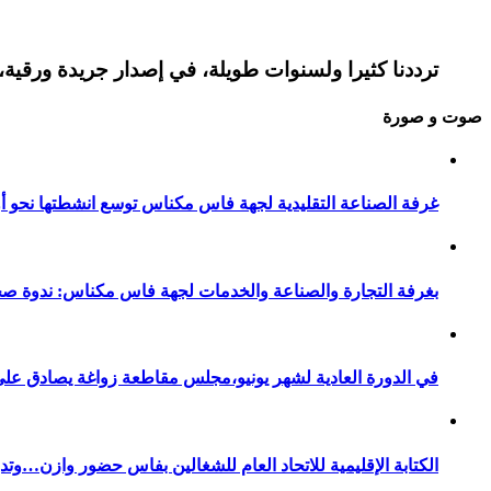
ترددنا كثيرا ولسنوات طويلة، في إصدار جريدة ورقية، 
صوت و صورة
غرفة الصناعة التقليدية لجهة فاس مكناس توسع انشطتها نحو أور
بغرفة التجارة والصناعة والخدمات لجهة فاس مكناس: ندوة صح
في الدورة العادية لشهر يونيو،مجلس مقاطعة زواغة يصادق على 
الكتابة الإقليمية للاتحاد العام للشغالين بفاس حضور وازن…وت