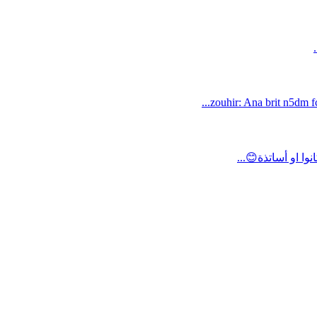
zouhir: Ana brit n5dm fc
ا او أساتذة😊...