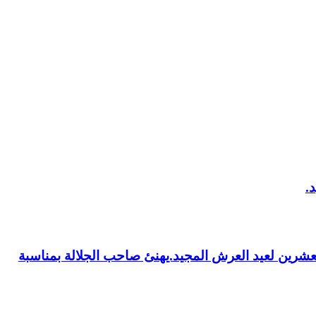
العشرين لعيد العرش المجيد.يهنئ صاحب الجلالة بمناسبة