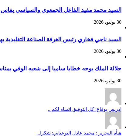
السيد محمد مفيد الفاعل الجمعوي والسياسي بفاس يهنئ صاحب الج
30 يوليو، 2026
السيد ناجي فخاري رئيس الغرفة الصناعة التقليدية يهنئ صاحب 
30 يوليو، 2026
جلالة الملك يوجه خطابا ساميا إلى شعبه الوفي بمنا
30 يوليو، 2026
إدريس بوقاع: كل التوفيق اتمناه لكم...
هيأة التحرير : محمد عادل البوعناني: شكرا...