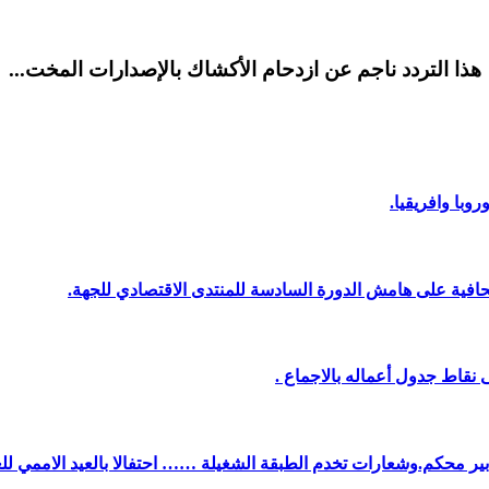
هذا التردد ناجم عن ازدحام الأكشاك بالإصدارات المخت...
وبا وافريقيا.
افية على هامش الدورة السادسة للمنتدى الاقتصادي للجهة.
نقاط جدول أعماله بالاجماع .
دبير محكم.وشعارات تخدم الطبقة الشغيلة …… احتفالا بالعيد الاممي لل