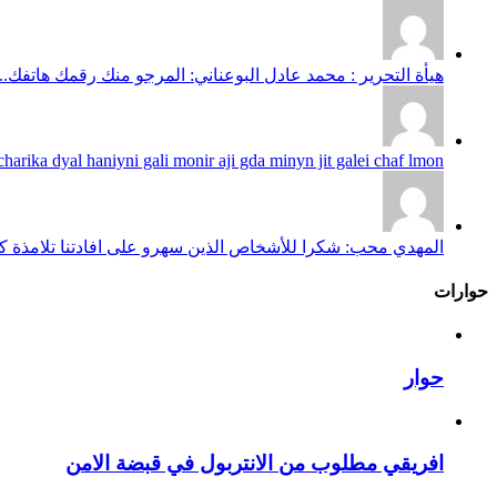
هيأة التحرير : محمد عادل البوعناني: المرجو منك رقمك هاتفك...
harika dyal haniyni gali monir aji gda minyn jit galei chaf lmon...
المهدي محب: شكرا للأشخاص الذين سهرو على افادتنا تلامذة كانو
حوارات
حوار
افريقي مطلوب من الانتربول في قبضة الامن