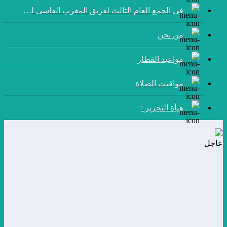
في الجمع العام الثالث لفريق المغرب الفاسي لكرة القدم:
من نحن
مواعيد القطار
مواقيت الصلاة
هيأة التحرير :
عاجل