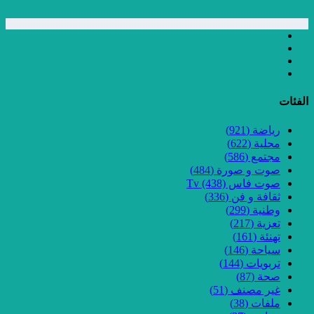
الفئات
رياضة
(921)
محلية
(622)
مجتمع
(586)
صوت و صورة
(484)
صوت فاس Tv
(438)
ثقافة و فن
(336)
وطنية
(299)
تعزية
(217)
تهنئة
(161)
سياحة
(146)
تربويات
(144)
صحة
(87)
غير مصنف
(51)
ملفات
(38)