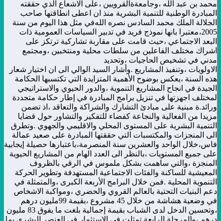
محمد بن عبد الله ،وجامعةةالقرويين ،على الاشعاع الذي حققته
المبادرة الوطنية للتنمية البشرية منذ ان اعطى انطاقتها صاحب
الجلالة الملك محمد السادس نصره الله
في مثل هذا اليوم من سنة
2005،معتبرا بانها نموذج فريد في تدبير السياسات العمومية ذات
البعد الاجتماعي ،حيث قامت على مقاربة تشاركية ترتكز على
اشراك مختلف الفاعلين من سلطات محلية ومنتخبين ،ومجتمع
مدني في تشخيص الحاجيات ،وتحديد
الاولويات ،وتنفيذ المشاريع .
وأشار السيد الوالي الى ان اختيار شعار
هذه السنة ،يعكس بوضوح الأهمية المتزايدة التي تكتسبها الحكامة
الجيدة في انجاح المشاريع التنموية ،والدور الحيوي والاستراتيجي
لمختلف اجهزتها في تنزيل برامج المبادرة في إطار حكامة متجددة
ورائد.ة مبنية على مبادئ التشارك والشراكة والتعاقد ،اذ تضمن
مزيدا من الفعالية والنجاعة كفضاء للتفكير والتشاور حول قضايا
التنمية البشرية على المستوى المحلي والاقليمي والجهوي .
وتطرق
الى المنجزات والمكتسبات التي حققتها المبادرة على صعيد عمالة
فاس،خلال الواحد والعشرين سنة المنصرمة،باعتبارها حصيلة إيجابية
على جميع المستويات ،بالنظر الى العدد الهام من المشاريع الحيوية
المنجزة ،والتي ساهمت بشكل ملموس في الرقي بالظروف
المعيشية للساكنة والفئات الاجتماعية المستهدفة وتطوير الحركة
التنموية المحلية .
فمن خلال البرامج الأربعة الكبرى ،والمتمثلة في
دعم البنيات التحتية بالعالم القروي والحضري ،ومواكبة الاشخاص
في وضعية هشاشة من خلال 45 مشروع ،بقيمة 99مليون درهم
،وتحسين الدخل لدى الشباب بقيمة إجمالية بلغت ما يفوق 83 مليون
درهم ،والمرحلة الرابعة تمثلت في الاستثمار في العنصر البشري بما