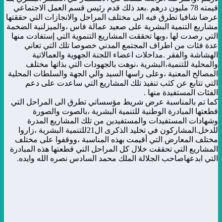
قيمته 78 مليون درهم .
بعد ذلك قدم رئيس قسم العمل الاجتماعي
عرضا شافيا تطرق فيه الى مختلف المراحل والانجازات التي حققتها
مشاريع التنمية البشرية على صعيد عمالة فاس ،والميزلنية الضخمة
التي رصدت لها ،وبها تحققت المشاريع التنموية التي إستفادت منها
عدة فئات من اطراف المجتمع المدني خصوصا تلك التي تعاني
الهشاشة والفقر .
مداخلات اعضاء اللجنة الجهوية والعمالاتية
والمحلية للتنمية،البشرية ،نوهت بالجهودات التي بذاتها مختلف
المصالح المعنية ،وعلى راسها السيد والي الجهة والسلطات المحلية
التي تتابع عن كثب تنفيذ تلك المشاريع التي ساعدت على دعم
الفئات المستفيدة منها .
كما تم بالمناسبة عرض شريط مؤسساتي تطرق الى المراحل التي
قطعتها المبادرة الوطنية للتنمية البشرية ،بالصوت والصورة
وشهادات المستفيدات والمستفيدين من تلك المشاريع المدرة
للدخل.
المشاركون في تخليد الذكرى ال21للتنمية البشرية ،زاروا
مختلف المعارض التي أقيمت بهذه المناسبة ،ووقفوا على مختلف
المشاريع التي تحققت خلال كل المراحل التي قطعتها هذه المبادرة
التي ابدعهاصاحب الجلالة الملك محمد السادس نصره الله وايده.