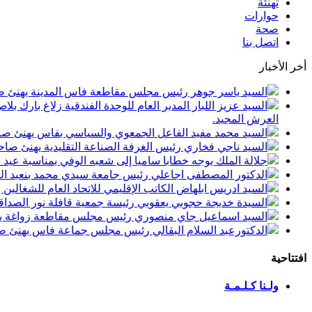
تهنئة
حوارات
صحة
اتصل بنا
أخر الأخبار
السيد ياسر جوهر رئيس مجلس مقاطعة فاس المدينة يهنئ صاحب الجلالة بمن
السيد عزيز اللبار المدير العام للوحدة الفندقية زلاغ بارك
العرش المجيد.
السيد محمد مفيد الفاعل الجمعوي والسياسي بفاس يهنئ صاحب الجلالة بمنا
السيد ناجي فخاري رئيس الغرفة الصناعة التقليدية يهنئ صاحب الجلالة 
جلالة الملك يوجه خطابا ساميا إلى شعبه الوفي بمناسبة عيد
الدكتور المصطفى اجاعلي رئيس جامعة سيدي محمد بنعبد الله
السيد ادريس ابلهاض الكاتب الإقليمي للاتحاد العام للشغال
السيدة خديجة حجوبي يعقوبي رئيسة جمعية قافلة نور الصداقة
السيد اسماعيل جاي منصوري رئيس مجلس مقاطعة زواغة يهني
الدكتورعبد السلام البقالي رئيس مجلس جماعة فاس يهنئ صاح
افتتاحية
ولـنا كـلـمـة