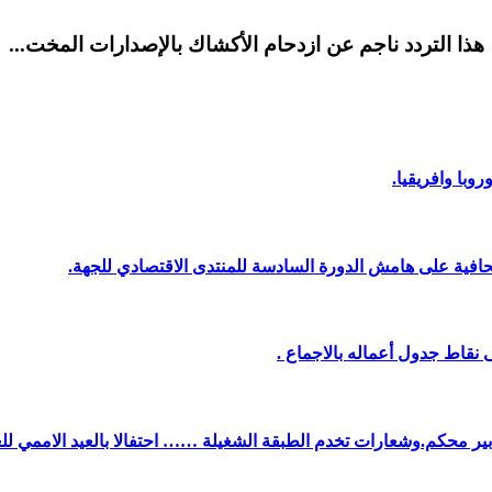
هذا التردد ناجم عن ازدحام الأكشاك بالإصدارات المخت...
وبا وافريقيا.
افية على هامش الدورة السادسة للمنتدى الاقتصادي للجهة.
نقاط جدول أعماله بالاجماع .
دبير محكم.وشعارات تخدم الطبقة الشغيلة …… احتفالا بالعيد الاممي لل