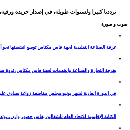
ترددنا كثيرا ولسنوات طويلة، في إصدار جريدة ورقية، 
صوت و صورة
غرفة الصناعة التقليدية لجهة فاس مكناس توسع انشطتها نحو أور
بغرفة التجارة والصناعة والخدمات لجهة فاس مكناس: ندوة صح
في الدورة العادية لشهر يونيو،مجلس مقاطعة زواغة يصادق على 
الكتابة الإقليمية للاتحاد العام للشغالين بفاس حضور وازن…وت