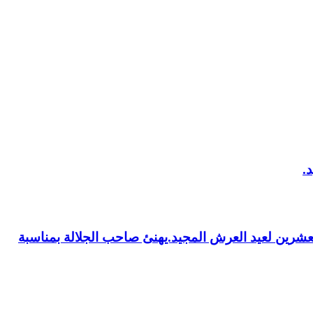
العشرين لعيد العرش المجيد.يهنئ صاحب الجلالة بمناسبة