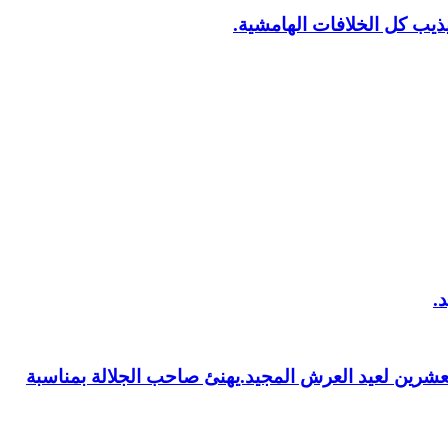
يب كل الخلافات الهامشية.
العشرين لعيد العرش المجيد.يهنئ صاحب الجلالة بمناسبة