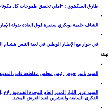
طارق السكيتوي : *املي تحقيق طموحات كل مكونات ا
الشاف حليمة بوبكري سفيرة فوق العادة بدولة الإمارا
في حوار مع الإطـار الوطني في لعبة التنس هشـام ال
تهنئة
السيد ياسر جوهر رئيس مجلس مقاطعة فاس المدينة يهنئ صاحب الج
السيد عزيز اللبار المدير العام للوحدة الفندقية زل
الذكرى السابعة والعشرين لعيد العرش المجيد.