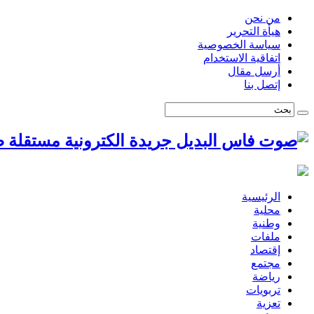
من نحن
هيأة التحرير
سياسة الخصوصية
اتفاقية الاستخدام
أرسل مقال
إتصل بنا
ص
الرئيسية
محلية
وطنية
ملفات
إقتصاد
مجتمع
رياضة
تربويات
تعزية