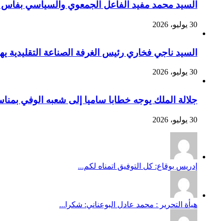
السيد محمد مفيد الفاعل الجمعوي والسياسي بفاس يهنئ صاحب الج
30 يوليو، 2026
السيد ناجي فخاري رئيس الغرفة الصناعة التقليدية يهنئ صاحب 
30 يوليو، 2026
جلالة الملك يوجه خطابا ساميا إلى شعبه الوفي بمنا
30 يوليو، 2026
إدريس بوقاع: كل التوفيق اتمناه لكم...
هيأة التحرير : محمد عادل البوعناني: شكرا...