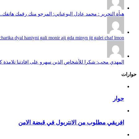
هيأة التحرير : محمد عادل البوعناني: المرجو منك رقمك هاتفك...
harika dyal haniyni gali monir aji gda minyn jit galei chaf lmon...
المهدي محب: شكرا للأشخاص الذين سهرو على افادتنا تلامذة كانو
حوارات
حوار
افريقي مطلوب من الانتربول في قبضة الامن