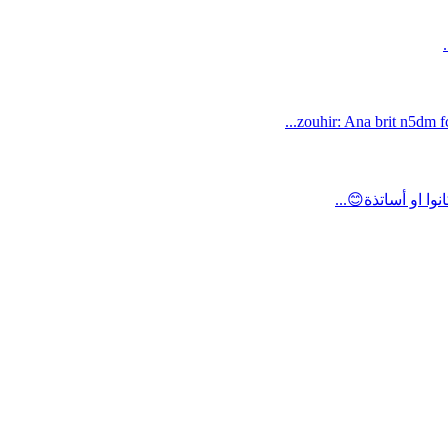
zouhir: Ana brit n5dm fc
ا او أساتذة😊...