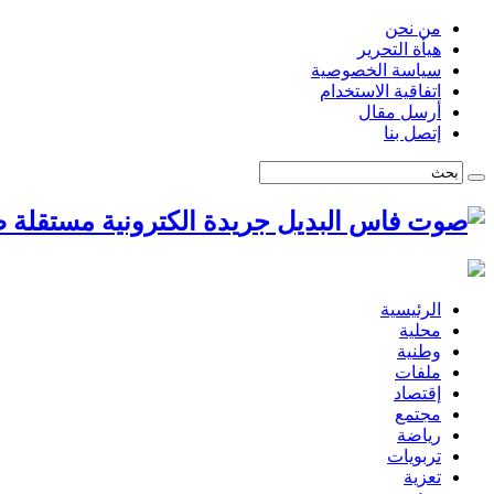
من نحن
هيأة التحرير
سياسة الخصوصية
اتفاقية الاستخدام
أرسل مقال
إتصل بنا
ص
الرئيسية
محلية
وطنية
ملفات
إقتصاد
مجتمع
رياضة
تربويات
تعزية