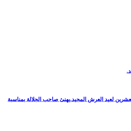
العشرين لعيد العرش المجيد.يهنئ صاحب الجلالة بمناسبة