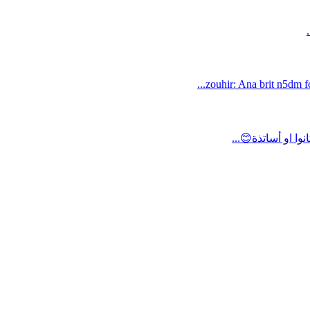
zouhir: Ana brit n5dm fc
ا او أساتذة😊...