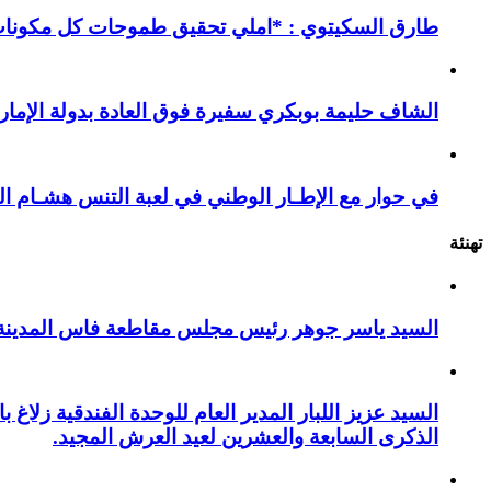
طارق السكيتوي : *املي تحقيق طموحات كل مكونات ا
الشاف حليمة بوبكري سفيرة فوق العادة بدولة الإمارا
في حوار مع الإطـار الوطني في لعبة التنس هشـام ال
تهنئة
السيد ياسر جوهر رئيس مجلس مقاطعة فاس المدينة يهنئ صاحب الج
السيد عزيز اللبار المدير العام للوحدة الفندقية زل
الذكرى السابعة والعشرين لعيد العرش المجيد.