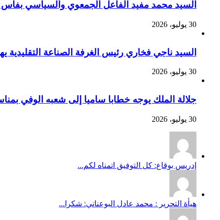
السيد محمد مفيد الفاعل الجمعوي والسياسي بفاس يهنئ صاحب الج
30 يوليو، 2026
السيد ناجي فخاري رئيس الغرفة الصناعة التقليدية يهنئ صاحب 
30 يوليو، 2026
جلالة الملك يوجه خطابا ساميا إلى شعبه الوفي بمنا
30 يوليو، 2026
إدريس بوقاع: كل التوفيق اتمناه لكم...
هيأة التحرير : محمد عادل البوعناني: شكرا...