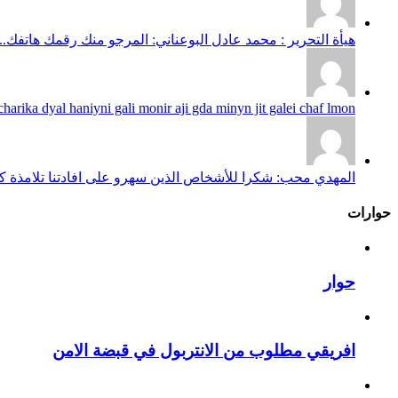
هيأة التحرير : محمد عادل البوعناني: المرجو منك رقمك هاتفك...
harika dyal haniyni gali monir aji gda minyn jit galei chaf lmon...
المهدي محب: شكرا للأشخاص الذين سهرو على افادتنا تلامذة كانو
حوارات
حوار
افريقي مطلوب من الانتربول في قبضة الامن