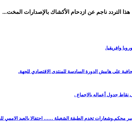
هذا التردد ناجم عن ازدحام الأكشاك بالإصدارات المخت...
وبا وافريقيا.
افية على هامش الدورة السادسة للمنتدى الاقتصادي للجهة.
نقاط جدول أعماله بالاجماع .
دبير محكم.وشعارات تخدم الطبقة الشغيلة …… احتفالا بالعيد الاممي لل