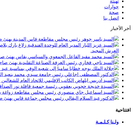
تهنئة
حوارات
صحة
اتصل بنا
أخر الأخبار
السيد ياسر جوهر رئيس مجلس مقاطعة فاس المدينة يهنئ صاحب الجلالة بمن
السيد عزيز اللبار المدير العام للوحدة الفندقية زلاغ بارك
العرش المجيد.
السيد محمد مفيد الفاعل الجمعوي والسياسي بفاس يهنئ صاحب الجلالة بمنا
السيد ناجي فخاري رئيس الغرفة الصناعة التقليدية يهنئ صاحب الجلالة 
جلالة الملك يوجه خطابا ساميا إلى شعبه الوفي بمناسبة عيد
الدكتور المصطفى اجاعلي رئيس جامعة سيدي محمد بنعبد الله
السيد ادريس ابلهاض الكاتب الإقليمي للاتحاد العام للشغال
السيدة خديجة حجوبي يعقوبي رئيسة جمعية قافلة نور الصداقة
السيد اسماعيل جاي منصوري رئيس مجلس مقاطعة زواغة يهني
الدكتورعبد السلام البقالي رئيس مجلس جماعة فاس يهنئ صاح
افتتاحية
ولـنا كـلـمـة