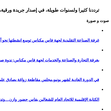
ترددنا كثيرا ولسنوات طويلة، في إصدار جريدة ورقية، 
صوت و صورة
غرفة الصناعة التقليدية لجهة فاس مكناس توسع انشطتها نحو أور
بغرفة التجارة والصناعة والخدمات لجهة فاس مكناس: ندوة صح
في الدورة العادية لشهر يونيو،مجلس مقاطعة زواغة يصادق على 
الكتابة الإقليمية للاتحاد العام للشغالين بفاس حضور وازن…وت