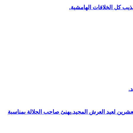
يب كل الخلافات الهامشية.
العشرين لعيد العرش المجيد.يهنئ صاحب الجلالة بمناسبة