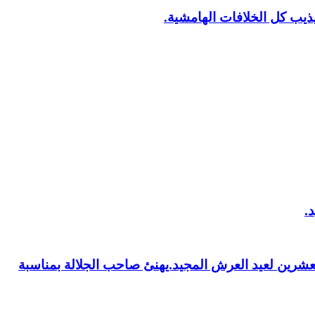
يب كل الخلافات الهامشية.
العشرين لعيد العرش المجيد.يهنئ صاحب الجلالة بمناسبة