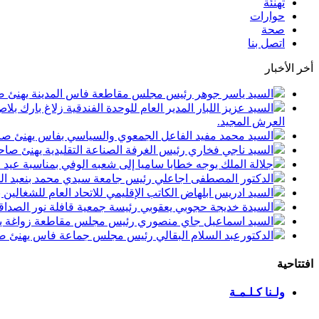
تهنئة
حوارات
صحة
اتصل بنا
أخر الأخبار
السيد ياسر جوهر رئيس مجلس مقاطعة فاس المدينة يهنئ صاحب الجلالة بمن
السيد عزيز اللبار المدير العام للوحدة الفندقية زلاغ بارك
العرش المجيد.
السيد محمد مفيد الفاعل الجمعوي والسياسي بفاس يهنئ صاحب الجلالة بمنا
السيد ناجي فخاري رئيس الغرفة الصناعة التقليدية يهنئ صاحب الجلالة 
جلالة الملك يوجه خطابا ساميا إلى شعبه الوفي بمناسبة عيد
الدكتور المصطفى اجاعلي رئيس جامعة سيدي محمد بنعبد الله
السيد ادريس ابلهاض الكاتب الإقليمي للاتحاد العام للشغال
السيدة خديجة حجوبي يعقوبي رئيسة جمعية قافلة نور الصداقة
السيد اسماعيل جاي منصوري رئيس مجلس مقاطعة زواغة يهني
الدكتورعبد السلام البقالي رئيس مجلس جماعة فاس يهنئ صاح
افتتاحية
ولـنا كـلـمـة