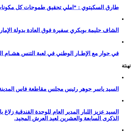
طارق السكيتوي : *املي تحقيق طموحات كل مكونات ا
الشاف حليمة بوبكري سفيرة فوق العادة بدولة الإمارا
في حوار مع الإطـار الوطني في لعبة التنس هشـام ال
تهنئة
السيد ياسر جوهر رئيس مجلس مقاطعة فاس المدينة يهنئ صاحب الج
السيد عزيز اللبار المدير العام للوحدة الفندقية زل
الذكرى السابعة والعشرين لعيد العرش المجيد.