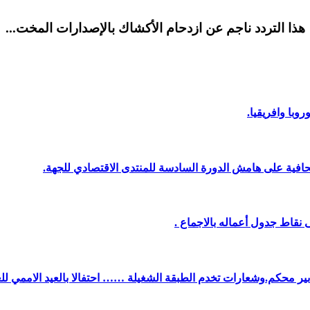
هذا التردد ناجم عن ازدحام الأكشاك بالإصدارات المخت...
وبا وافريقيا.
افية على هامش الدورة السادسة للمنتدى الاقتصادي للجهة.
نقاط جدول أعماله بالاجماع .
دبير محكم.وشعارات تخدم الطبقة الشغيلة …… احتفالا بالعيد الاممي لل