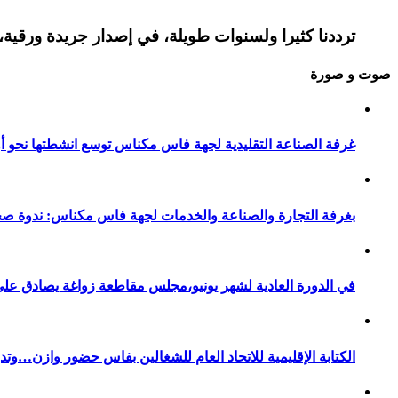
ترددنا كثيرا ولسنوات طويلة، في إصدار جريدة ورقية، 
صوت و صورة
غرفة الصناعة التقليدية لجهة فاس مكناس توسع انشطتها نحو أور
بغرفة التجارة والصناعة والخدمات لجهة فاس مكناس: ندوة صح
في الدورة العادية لشهر يونيو،مجلس مقاطعة زواغة يصادق على 
الكتابة الإقليمية للاتحاد العام للشغالين بفاس حضور وازن…وت