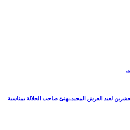
العشرين لعيد العرش المجيد.يهنئ صاحب الجلالة بمناسبة