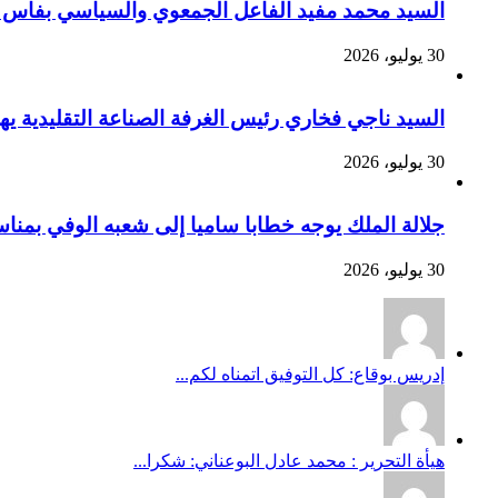
السيد محمد مفيد الفاعل الجمعوي والسياسي بفاس يهنئ صاحب الج
30 يوليو، 2026
السيد ناجي فخاري رئيس الغرفة الصناعة التقليدية يهنئ صاحب 
30 يوليو، 2026
جلالة الملك يوجه خطابا ساميا إلى شعبه الوفي بمنا
30 يوليو، 2026
إدريس بوقاع: كل التوفيق اتمناه لكم...
هيأة التحرير : محمد عادل البوعناني: شكرا...