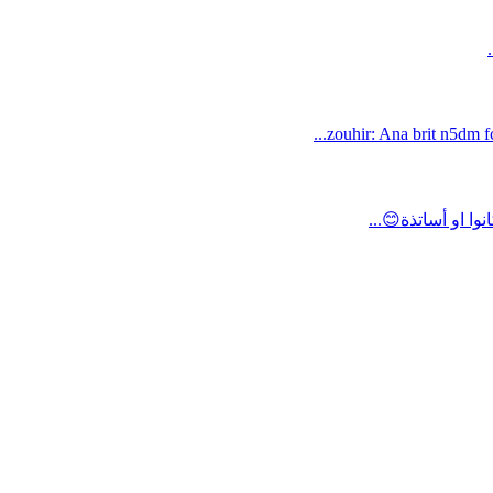
zouhir: Ana brit n5dm fc
ا او أساتذة😊...