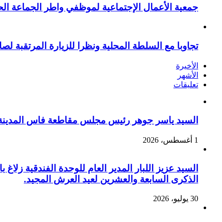
جمعية الأعمال الإجتماعية لموظفي واطر الجماعة الح
تجاوبا مع السلطة المحلية ونظرا للزيارة المرتقبة لصا
الأخيرة
الأشهر
تعليقات
السيد ياسر جوهر رئيس مجلس مقاطعة فاس المدينة يهنئ صاحب الج
1 أغسطس، 2026
السيد عزيز اللبار المدير العام للوحدة الفندقية زل
الذكرى السابعة والعشرين لعيد العرش المجيد.
30 يوليو، 2026