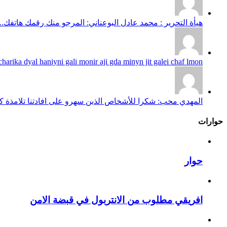
هيأة التحرير : محمد عادل البوعناني: المرجو منك رقمك هاتفك...
harika dyal haniyni gali monir aji gda minyn jit galei chaf lmon...
المهدي محب: شكرا للأشخاص الذين سهرو على افادتنا تلامذة كانو
حوارات
حوار
افريقي مطلوب من الانتربول في قبضة الامن