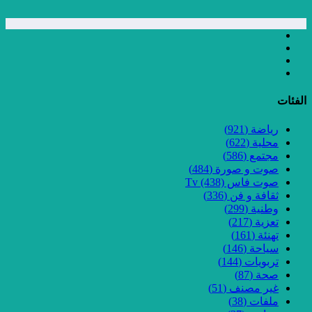
الفئات
رياضة
(921)
محلية
(622)
مجتمع
(586)
صوت و صورة
(484)
صوت فاس Tv
(438)
ثقافة و فن
(336)
وطنية
(299)
تعزية
(217)
تهنئة
(161)
سياحة
(146)
تربويات
(144)
صحة
(87)
غير مصنف
(51)
ملفات
(38)