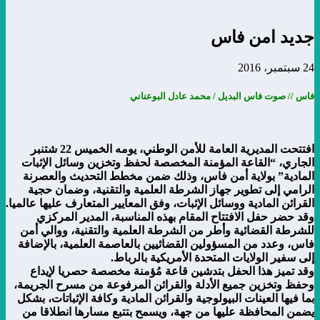
جديد امن فاس
24 سبتمبر، 2016
فاس
// صوت فاس البديل / محمد عادل البوعناني
افتتحت المديرية العامة للأمن الوطني، يومه الخميس 22 شتنبر
الجاري، “القاعة المؤمنة المخصصة لحفظ وتخزين وسائل الإثبات
المادية” بولاية أمن فاس، وذلك ضمن مخطط التحديث والعصرنة
الرامي إلى تطوير جهاز الشرطة العلمية والتقنية، وضمان حجية
القرائن المادية ووسائل الإثبات، وفق المعايير المتعارف عليها عالميا.
وقد حضر حفل الافتتاح المقام بهذه المناسبة، المدير المركزي
للشرطة القضائية وأطر من الشرطة العلمية والتقنية، ووالي أمن
فاس، وعدد من المسؤولين القضائيين بالعاصمة العلمية، بالإضافة
إلى سفير الولايات المتحدة الأمريكية بالرباط.
وقد تميز هذا الحفل بتدشين قاعة مُؤمنة مخصصة حصريا لإيداع
وحفظ وتخزين جميع الأدلة والقرائن المرفوعة من مسرح الجريمة،
بما فيها العينات البيولوجية والقرائن المادية وكافة الإثباتات، بشكل
يضمن المحافظة عليها من جهة، ويسمح بتتبع مسارها انطلاقا من