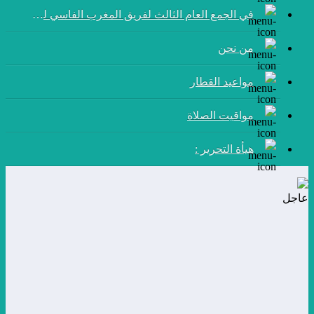
في الجمع العام الثالث لفريق المغرب الفاسي لكرة القدم:
من نحن
مواعيد القطار
مواقيت الصلاة
هيأة التحرير :
عاجل