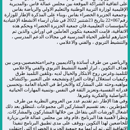
على اتفاقية الشراكة الموقعة بين مجلس عمالة فاس ،والمديرية
الإقليمية لوزارة التربية الوطنية والتعليم الاولي والرياضة بفاس
،وجمعية الجزيرة الخضراء بفاس ،وبناء على المذكرة الإطار للوزارة
رقم067×22 بتاريخ 23شتنبر 2022 في شأن ارساء الانشطة الإعتيادية
بالمؤسسات التعليمية،فان جمعية الجزيرة الخضراء وبحكم هذه
الاتفاقية، قامت الجمعية بتكوين العاملين في اوراش، والذين تم
اختيارهم لتأطير الحياة المدرسية في مجالات الدعم المدرسي ،
والتنشيط التربوي ، والفني والاعلامي ،
والرياضي من طرف أساتذة واكاديميين وخبراءمتخصصين،ومن بين
أهداف التكوين ، ابراز أهمية التنشيط التربوي والفني والاعلامي
للتلميذ،وغرس روح الابتكار والخيال لديه ،وتلقين التلميذ طرق
وكيفيات استغلال اوقات الفراغ،وتشجيعه على التعبير ،واكتشاف
مواهبه،وحثه على المشاركة والانخراط في الحياة العامة ،وتحسين
قدراته النفسية،وتعزيز الثقة في النفس ،وتنمية المهارات الحياتية
،التواصلية والفكرية وغيرها.
وفي هذا الإطار ،تم تقديم عدد من العروض النظرية من طرف
المؤطرين ، بعد تقسيم المشاركين الى مجموعات ،لتنطلق بعد ذلك
اشغال الورشات التي يتفاعل من خلالها المشاركون والمشاركات.
ونظرا لأهمية هذا البرنامج ،قام وفد من مجلس عمالة فاس بزيارة
للخاضعين لهذا التكوين ،ووقف على مدى تطبيق البرنامج تنفيذا
الاتفاقية التي تم ابرامها مع جمعية الجزيرة الخضراء التي احتفلت