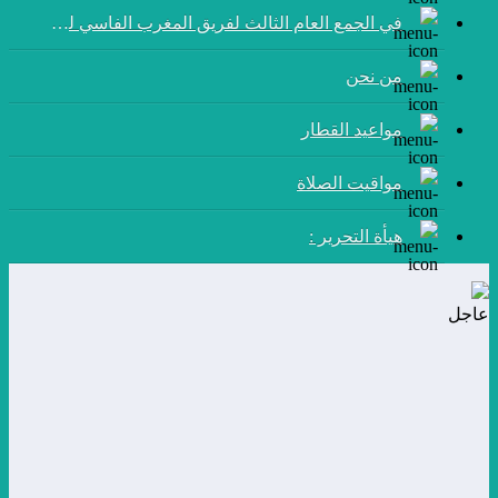
في الجمع العام الثالث لفريق المغرب الفاسي لكرة القدم:
من نحن
مواعيد القطار
مواقيت الصلاة
هيأة التحرير :
عاجل