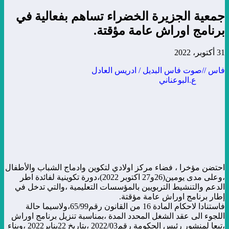
جمعية الجزيرة الخضراء تساهم بفعالية في
برنامج اوراش عامة مؤقتة.
31 أكتوبر، 2022
فاس //صوت فاس البديل / ادريس العادل
ع.البوعناني
احتضن مؤخرا ، فضاء مركز اولادي لتكوين وادماج الشباب والأطفال
،وعلى مدى يومين(26و27 اكتوبر 2022)،دورة تكوينية لفائدة اطر
الدعم والتنشيط التربويين بالمؤسسات التعليمية ،والتي تدخل في
إطار برنامج اوراش عامة مؤقتة.
فاستنادا لاحكام المادة 16 من القانون رقم65/99،ولاسيما حالة
اللجوء الى عقد الشغل المحدد المدة ،بمناسبة تنزيل برنامج اوراش
،تبعا لمنشور رئيس الحكومة رقم2022/03 ،بتاريخ 22يناير2022 ،وبناء