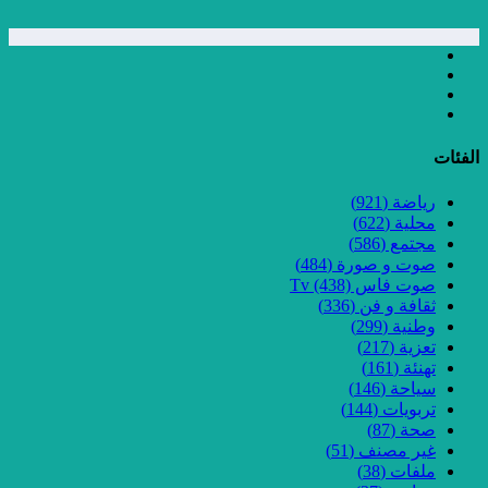
الفئات
رياضة
(921)
محلية
(622)
مجتمع
(586)
صوت و صورة
(484)
صوت فاس Tv
(438)
ثقافة و فن
(336)
وطنية
(299)
تعزية
(217)
تهنئة
(161)
سياحة
(146)
تربويات
(144)
صحة
(87)
غير مصنف
(51)
ملفات
(38)