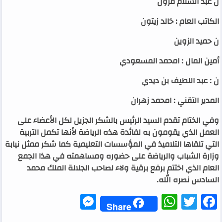
ن عبد السلام مرون
الكاتب العام : خالد زيتون
ن حميد الزوين
أمين المال : امحمد المسعودي
ن : عبد اللطيف بن ديدي
المدير التقني : امحمد زهران
وفي الختام تقدم السيد الرئيس بالشكر الجزيل لكل الأعضاء على
العمل الذي يقومون به لفائدة هذه الرياضة لأنها تكمل التربية
التي تلقاها التلاميذ في المؤسسات التعليمية كما شكر ممثل نيابة
وزارة الشباب والرياضة على حضوره ومساهمته في هذا الجمع
العام الذي اختتم برفع برقية ولاء لصاحب الجلالة الملك محمد
السادس نصره الله
.
Messenger
WhatsApp
Twitter
Facebook
Share