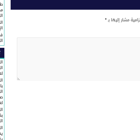
طا
مك
ال
زامية مشار إليها بـ
*
ال
ال
في
ال
ت
ال
لع
ال
با
ال
صا
لع
ال
ال
ال
يه
بذكرى 