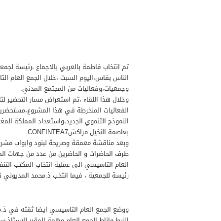
تم انتخاب فاطمة بالعربي بالاجماع ،رئيسة لجمع
الناس بفاس،اليوم السبت ،خلال الجمع العام ال
وجمعيات،وفعاليات من المجتمع المدني.
وخلال هذا اللقاء ،تم استعراض مسار التحضير 
الفعاليات المنخرطة في هذا المشروع،مستحضرين ا
النموذج التنموي الجديد،واستعداد المملكة المغرب
بعاصمة النخيل مراكشCONFINTEA7.
وبعد مناقشة معمقة وصريحة لبنود وابواب مشرو
طرف الحاضرات و الحاضرين من عدد من جهات الممل
العام التاسيسي الى عملية انتخاب المكتب التن
رئيسة للجمعية ، فيما انتخب ذ.محمد المديوني نائ
ووضع الجمع العام التاسيسي ايضا ثقته في ذ.م
النبط.واناط الجمع العام مهمة المقرر للاستاذ س