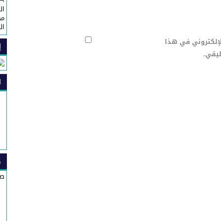
ال
مح
ال
لإلكتروني في هذا
إ
ليقي.
ا
ص
صي