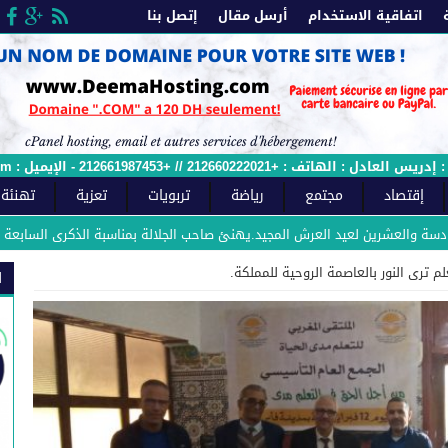
اتفاقية الاستخدام
أرسل مقال
إتصل بنا
 الإيميل : sawtfes.com@gmail.com - وصل الملائمة رقم : 2015/12ج
إقتصاد
مجتمع
رياضة
تربويات
تعزية
تهنئة
شرين لعيد العرش المجيد.يهنئ صاحب الجلالة بمناسبة الذكرى السابعة والعشرين لعي
 ترى النور بالعاصمة الروحية للمملكة.
ا