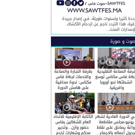
ددنا كثيرا ولسنوات طويلة، في إصدار جريدة
قية، هذا التردد ناجم عن ازدحام الأكشاك
لإصدارات المخت...
وت و صورة
رفة الصناعة التقليدية
بغرفة التجارة والصناعة
هة فاس مكناس توسع
والخدمات لجهة فاس
انشطتها نحو أوروبا
مكناس: ندوة صحافية
وافريقيا.
على هامش الدورة
السادسة للمنتدى
الاقتصادي للجهة.
 الدورة العادية لشهر
الكتابة الإقليمية للاتحاد
يونيو،مجلس مقاطعة
العام للشغالين بفاس
واغة يصادق على نقاط
حضور وازن…وتدبير
دول أعماله بالاجماع .
محكم.وشعارات تخدم