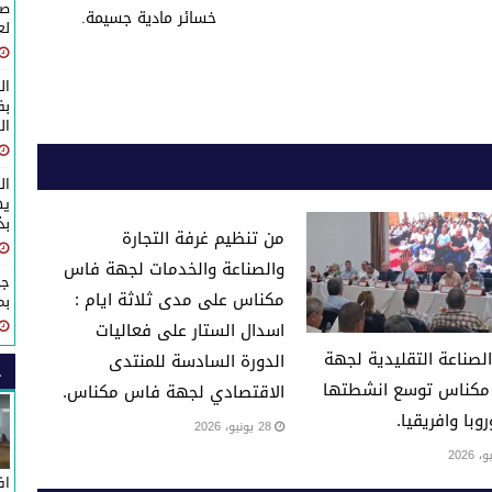
صا
خسائر مادية جسيمة.
لع
ال
ال
ال
يه
بذكرى 
من تنظيم غرفة التجارة
والصناعة والخدمات لجهة فاس
جل
مكناس على مدى ثلاثة ايام :
بم
اسدال الستار على فعاليات
لصناعة التقليدية لجهة
الدورة السادسة للمنتدى
ح
كناس توسع انشطتها
الاقتصادي لجهة فاس مكناس.
روبا وافريقيا.
28 يونيو، 2026
اف