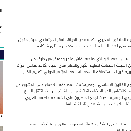
ال
م
:خ
ية الملتقى المغربي للتعلم مدى الحياة،بالمقر الاجتماعي لمركز حقوق
تاسيسي لهذا المولود الجديد بحضور عدد من ممثلي شبكات،
م
لتاسيس الجمعية،والذي صاحبه نقاش مثمر وعميق ،من طرف كل
لقيمة المضافة لتعليم الكبار وللتعلم مدى الحياة ،كاحد مداخل اجرأت
ية قريبا ، لاستضافة النسخة السابعة للمؤتمر الدولي لتعليم الكبار
ع القانون الاساسي للجمعية،تمت المصادقة بالاجماع على المشروع من
كة(فاس،الدار البيضاء،طنجة تطوان ،الشرق ،الرباط) ،انتقل الجمع
فيذي للجمعية ، حيث اجمع الحاضرون على الاستاذة فاطمة بالعربي
با اولا،وذ جمال الشاهدي نائبا ثانيا لها.
في
: 
حمد الحدادي ليشغل مهمة المتصرف المالي ،ونيابة ذة.اسماء
عيد الراقب.