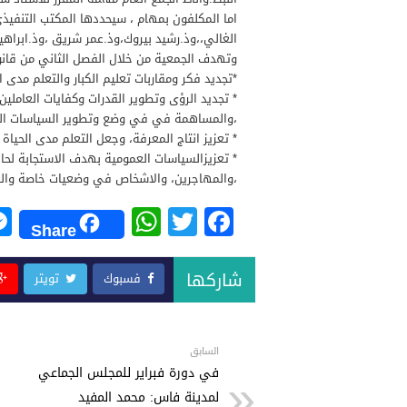
اما المكلفون بمهام ، سيحددها المكتب التنفيذ
الغالي،،وذ.رشيد بيروك،وذ.عمر شريق ،وذ.ابراهي
وتهدف الجمعية من خلال الفصل الثاني من قان
*تجديد فكر ومقاربات تعليم الكبار والتعلم مدى ا
* تجديد الرؤى وتطوير القدرات وكفايات العاملين
،والمساهمة في في وضع وتطوير السياسات ال
* تعزيز انتاج المعرفة، وجعل التعلم مدى الحياة
* تعزيزالسياسات العمومية بهدف الاستجابة لحا
،والمهاجرين، والاشخاص في وضعيات خاصة والشب
W
T
F
Share
h
wi
a
at
tt
c
شاركها
فسبوك
تويتر
s
er
e
A
b
p
o
السابق
في دورة فبراير للمجلس الجماعي
p
o
لمدينة فاس: محمد المفيد