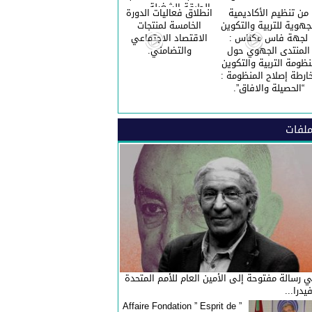
الطبقة الشغيلة ……
من تنظيم الأكاديمية
انطلاق فعاليات الدورة
احتفالا بالعيد الاممي
جهوية للتربية والتكوين
الخامسة لمنتجات
للعمال.
لجهة فاس مكناس :
الاقتصاد الاجتماعي
المنتدى الجهوي حول
والتضامني.
نظومة التربية والتكوين
ارطة إصلاح المنظومة :
“الحصيلة والافاق”.
لفات
 رسالة مفتوحة إلى الأمين العام للأمم المتحدة
فيدرا...
” Affaire Fondation ” Esprit de