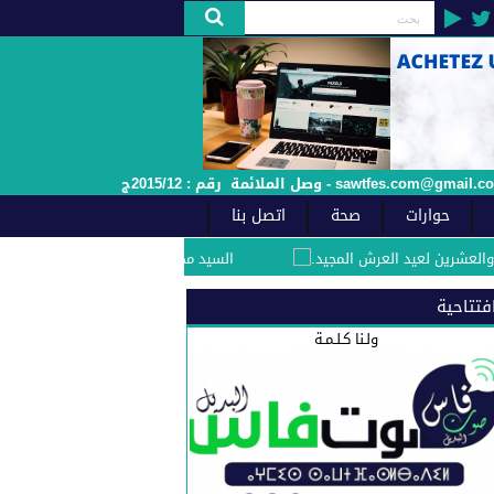
حوارات
صحة
اتصل بنا
د العرش المجيد.
السيد محمد مفيد الفاعل الجمعوي والسياسي بفاس يهنئ صاحب ال
فتتاحية
ولـنا كـلـمـة