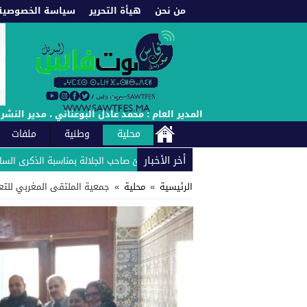
من نحن
هيأة التحرير
سياسة الخصوصية
المدير العام : محمد عادل البوعناني ، مدير النشر : إدريس العادل : الهاتف : +212660222021 // +212661987453 -
محلية
وطنية
ملفات
أخر الأخبار
لوحدة الفندقية زلاغ بارك بلاص يهنئ صاحب الجلالة بمناسبة الذكرى السادسة والع
الرئيسية
»
محلية
»
جمعية الملتقى المغربي للتعلم