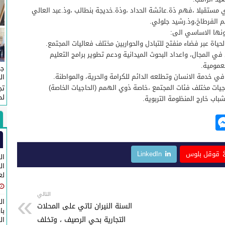
ي مستقبلا ،فهم ذة.عائشة الحداد ،وذة.خديجة بنطالب ،وذ.عبد العالي
م الفرطاخ،وذ.رشيد جلولي.
ونها الاساسي الى:
لحياة عبر فضاء منفتح للتبادل والحواربين مختلف فعاليات المجتمع.
 في المجال، واعداد البحوث الميدانية ودعم تطوير برامج التعليم
عمومية.
جم
 في خدمة الانسان وتطلعه الدائم للكرامة والحرية، والمواطنة.
ال
جيات مختلف فئات المجتمع ،خاصة ذوي الهمم (الحاجيات الخاصة)
تج
لص
اب خارج المنظومة التربوية.
M
e
ss
قوقل بلوس
LinkedIn
ال
e
لع
n
g
التالي
ال
السنة النيران تاتي على المحلات
er
با
التجارية بحي الرصيف ، وتخلف
ال