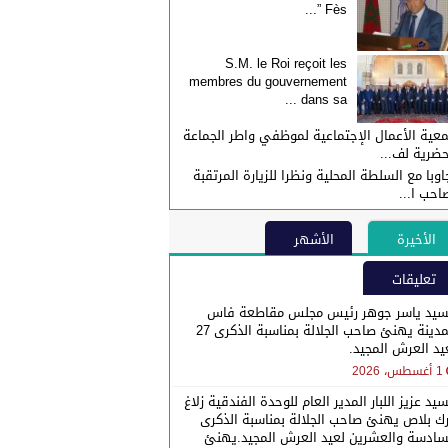
Fès ”...
S.M. le Roi reçoit les
membres du gouvernement
dans sa ...
عية الأعمال الإجتماعية لموظفي واطر الجماعة
حضرية لف...
اوبا مع السلطة المحلية ونظرا للزيارة المرتقبة
احب ا...
الأخيرة
الأشهر
تعليقات
سيد ياسر جوهر رئيس مجلس مقاطعة فاس
المدينة يهنئ صاحب الجلالة بمناسبة الذكرى 27
يد العرش المجيد.
1 أغسطس، 2026
سيد عزيز اللبار المدير العام للوحدة الفندقية زلاغ
رك بلاص يهنئ صاحب الجلالة بمناسبة الذكرى
سادسة والعشرين لعيد العرش المجيد.يهنئ