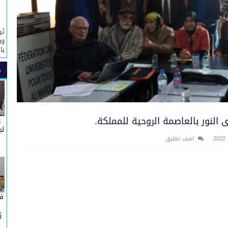
تر
ور
با
ص
 النور بالعاصمة الروحية للمملكة.
غ
لج
اضف تعليق
في
ز
ج