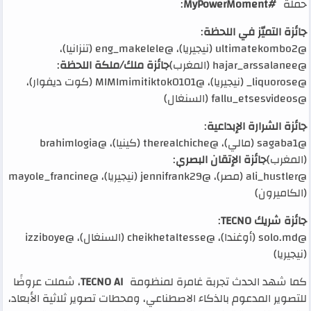
حملة
#MyPowerMoment
:
جائزة التميّز في اللحظة
:
@ultimatekombo2 (نيجيريا)، @eng_makelele (تنزانيا)،
@hajar_arssalanee (المغرب)
جائزة ملك/ملكة اللحظة
:
@liquorose_ (نيجيريا)، @MIMImimitiktok0101 (كوت ديفوار)،
@fallu_etsesvideos (السنغال)
جائزة الشرارة الإبداعية
:
@sagaba1 (مالي)، @therealchiche (كينيا)، @brahimlogia
(المغرب)
جائزة الإتقان البصري
:
@ali_hustler (مصر)، @jennifrank29 (نيجيريا)، @mayole_francine
(الكاميرون)
جائزة شريك TECNO
:
@solo.md (أوغندا)، @cheikhetaltesse (السنغال)، @izziboye
(نيجيريا)
كما شهد الحدث تجربة غامرة لمنظومة
TECNO AI
، شملت عروضًا
للتصوير المدعوم بالذكاء الاصطناعي، ومحطات تصوير ثلاثية الأبعاد،