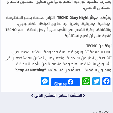
وتجارب تفاعلية تبرز دور التكنولوجيا في تمكين المبدعين وتطوير
المحتوى الرقمي.
وتؤكد
جوائز TECNO Glory Night
التزام العلامة بدعم المنظومة
الإبداعية الإفريقية، وتعزيز الروابط بين الابتكار التكنولوجي،
والثقافة، وكرة القدم، مع التأكيد على أن كل لحظة – مع TECNO –
قادرة على أن تصبح استثنائية.
نبذة عن TECNO
TECNO علامة تكنولوجية عالمية مدعومة بالذكاء الاصطناعي،
تنشط في أكثر من 70 دولة، وتعمل على تمكين المستخدمين في
الأسواق الناشئة عبر منظومة متكاملة من الأجهزة الذكية
والحلول الرقمية، انطلاقًا من فلسفتها
“Stop At Nothing”
.
Messenger
WhatsApp
Twitter
Facebook
Share
المنشور السابق
المنشور التالي