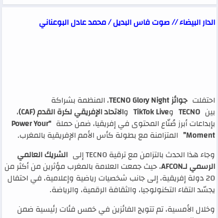
الدار البيضاء // صوت فاس البديل / محمد عادل البوعناني
احتفلت
جوائز TECNO Glory Night
، المنظمة بشراكة
بين
TECNO
و
TikTok Live
و
الاتحاد الإفريقي لكرة القدم (CAF)
،
بإبداعات أبرز صُنّاع المحتوى في إفريقيا، ضمن حملة
“Power Your
Moment”
المتزامنة مع بطولة كأس الأمم الإفريقية بالمغرب.
وجاء هذا الحدث بالتزامن مع ترقية TECNO إلى
الشريك العالمي
الرسمي لـAFCON
، حيث جمعت العلامة بالمغرب مؤثرين من أكثر من
20 دولة إفريقية، إلى جانب شخصيات رياضية وإعلامية، في احتفال
يجسّد التقاء التكنولوجيا، والثقافة الرقمية، والرياضة.
وخلال الأمسية، تم تتويج الفائزين في خمس فئات رئيسية ضمن