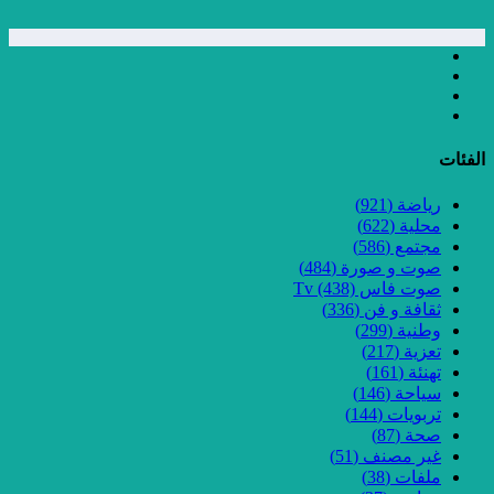
الفئات
رياضة
(921)
محلية
(622)
مجتمع
(586)
صوت و صورة
(484)
صوت فاس Tv
(438)
ثقافة و فن
(336)
وطنية
(299)
تعزية
(217)
تهنئة
(161)
سياحة
(146)
تربويات
(144)
صحة
(87)
غير مصنف
(51)
ملفات
(38)