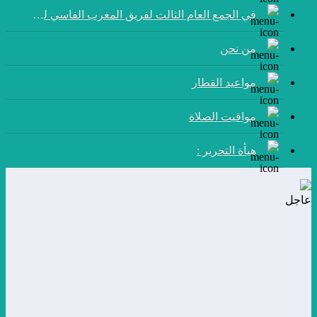
في الجمع العام الثالث لفريق المغرب الفاسي لكرة القدم:
من نحن
مواعيد القطار
مواقيت الصلاة
هيأة التحرير :
عاجل