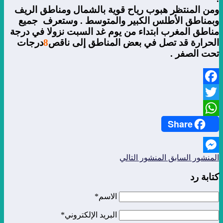
ومن المنتظر هبوب رياح قوية بالشمال ومناطق الريف
وبمناطق الأطلس الكبير والمتوسط . وستعرف جميع
مناطق المغرب ابتداء من يوم غد السبت نزولا في درجة
الحرارة قد تصل في بعض المناطق إلى ناقص
8
درجات
تحت الصفر .
Facebook
Twitter
Share
WhatsApp
المنشور السابق
المنشور التالي
Messenger
كتابة رد
الاسم*
البريد الإلكتروني*