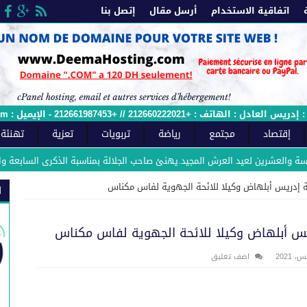
اتفاقية الاستخدام
أرسل مقال
إتصل بنا
 الإيميل : sawtfes.com@gmail.com - وصل الملائمة رقم : 2015/12ج
إقتصاد
مجتمع
رياضة
تربويات
تعزية
تهنئة
عشرين لعيد العرش المجيد.يهنئ صاحب الجلالة بمناسبة الذكرى السابعة والعشرين ل
 إدريس أبلهاض وكيلا للائحة الجهوية لفاس مكناس‎‎
ا
يس أبلهاض وكيلا للائحة الجهوية لفاس مكناس‎‎
اضف تعليق