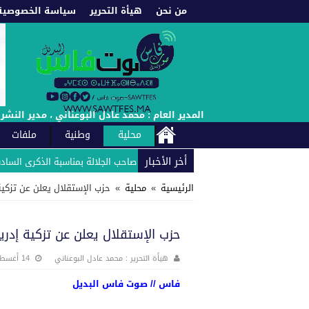
من نحن
هيأة التحرير
سياسة الخصوصية
المدير العام : محمد عادل البوعناني ، مدير النشر : إدريس العادل : الهاتف : +212660222021 // +212661987453 -
محلية
وطنية
ملفات
أخر الأخبار
للوحدة الفندقية زلاغ بارك بلاص يهنئ صاحب الجلالة بمناسبة الذكرى السادسة وال
الرئيسية
»
محلية
»
حزب الإستقلال يعلن عن تزكية
حزب الإستقلال يعلن عن تزكية إدر
هيأة التحرير : محمد عادل البوعناني
14 أغسطس، 2021
فاس // صوت فاس البديل