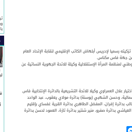
تر
ور
با
ص
إستقلال صباح يومه السبت 14 غشت، تزكيته رسميا لإدريس أبلهاض الكاتب الإقليمي لنقابة الإتحاد العام
ة عن جهة فاس مكناس.
ني لمنظمة المرأة الإستقلالية وكيلة للائحة الجهوية النسائية عن
غ
لج
تيار علال العمراوي وكيلا للائحة التشريعية بالدائرة الإنتخابية فاس
في
شمالية، وحسن الشهبي (بوسنة) بدائرة مولاي يعقوب، عبد الواحد
طالب بدائرة إفران، المفضل الطاهري بدائرة القرية غفساي بإقليم
ز
ج
 العياشي بدائرة صفرو، منير شنتير بدائرة تازة، العمود لحسن بدائرة
M