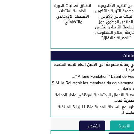
من تنظيم الأكاديمية
انطلاق فعاليات الدورة
جهوية للتربية والتكوين
الخامسة لمنتجات
لجهة فاس مكناس :
الاقتصاد الاجتماعي
المنتدى الجهوي حول
والتضامني.
نظومة التربية والتكوين
ارطة إصلاح المنظومة :
“الحصيلة والافاق”.
لفات
 رسالة مفتوحة إلى الأمين العام للأمم المتحدة
فيدرا...
S.M. le Roi reçoit les membres du gouverneme
dans sa 
عية الأعمال الإجتماعية لموظفي واطر الجماعة
حضرية لف...
اوبا مع السلطة المحلية ونظرا للزيارة المرتقبة
احب ا...
الأخيرة
الأشهر