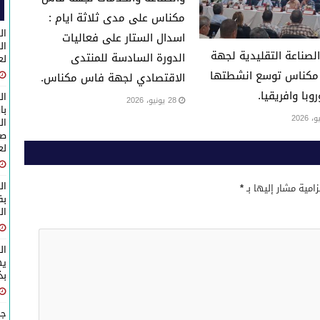
مكناس على مدى ثلاثة ايام :
ال
اسدال الستار على فعاليات
لصناعة التقليدية لجهة
الدورة السادسة للمنتدى
لع
كناس توسع انشطتها
الاقتصادي لجهة فاس مكناس.
روبا وافريقيا.
ال
28 يونيو، 2026
با
ال
صا
لع
ال
زامية مشار إليها بـ
*
ال
ال
يه
بذكرى 
جل