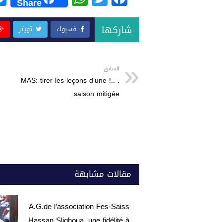
Share
h
wi
a
at
tt
c
شاركها
فسبوك
تويتر
s
er
e
A
b
p
o
السابق
. ..! MAS: tirer les leçons d’une
p
o
saison mitigée
k
مقالات مشابهة
A.G.de l’association Fes-Saiss
Hassan Slighoua, une fidélité à