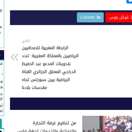
e
ال
ss
قوقل بلوس
LinkedIn
e
م
n
:خ
g
التالي
الرابطة المغربية للصحافيين
er
م
الرياضيين بالمملكة المغربية: تندد
بتدوينات المدعو عبد الحفيظ
في
: 
الدراجي المعلق الجزائري القناة
” Affaire Fondation ” Esprit de Fès ”...
الرياضية بيين سبورتس تجاه
nt
...
مقدسات بلادنا
جم
ال
تج
لص
من تنظيم غرفة التجارة
والصناعة والخدمات لجهة فاس