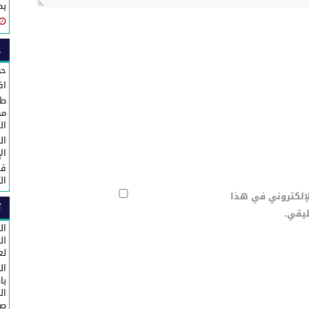
بم
ح
حو
اف
طا
مك
ال
ال
ال
في
ال
لإلكتروني في هذا
ت
ليقي.
ال
لع
ال
با
ال
صا