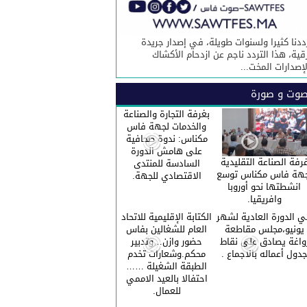
ددنا كثيرا ولسنوات طويلة، في إصدار جريدة
قية، هذا التردد ناجم عن ازدحام الأكشاك
لإصدارات المخت...
وت و صورة
بغرفة التجارة والصناعة
والخدمات لجهة فاس
مكناس: ندوة صحافية
على هامش الدورة
رفة الصناعة التقليدية
السادسة للمنتدى
هة فاس مكناس توسع
الاقتصادي للجهة.
انشطتها نحو أوروبا
وافريقيا.
 الدورة العادية لشهر
الكتابة الإقليمية للاتحاد
يونيو،مجلس مقاطعة
العام للشغالين بفاس
واغة يصادق على نقاط
حضور وازن…وتدبير
دول أعماله بالاجماع .
محكم.وشعارات تخدم
الطبقة الشغيلة ……
احتفالا بالعيد الاممي
للعمال.