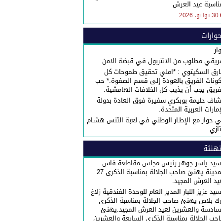
ناسبة عيد العرش
30 يوليو، 2026
وارات
ار
ريقي مطلوب من الانتربول في قبضة الامن
رق السكيتوي : *املي تحقيق طموحات كل
ونات الفريق بالعودة إلى قسم الصفوة.* حب
فريق يجب أن يذيب كل الخلافات الهامشية.
شاف حليمة بوبكري سفيرة فوق العادة بدولة
إمارات العربية المتحدة.
 حوار مع الإطـار الوطني في لعبة التنس هشـام
تازي
هنئة
سيد ياسر جوهر رئيس مجلس مقاطعة فاس
المدينة يهنئ صاحب الجلالة بمناسبة الذكرى 27
يد العرش المجيد.
سيد عزيز اللبار المدير العام للوحدة الفندقية زلاغ
رك بلاص يهنئ صاحب الجلالة بمناسبة الذكرى
سادسة والعشرين لعيد العرش المجيد.يهنئ
حب الجلالة بمناسبة الذكرى السابعة والعشرين