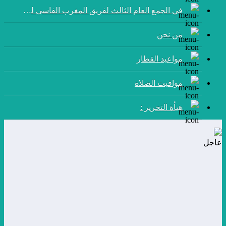
في الجمع العام الثالث لفريق المغرب الفاسي لكرة القدم:
من نحن
مواعيد القطار
مواقيت الصلاة
هيأة التحرير :
عاجل