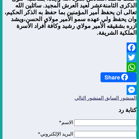
الذكرى الثامنةعشر لعيد العرش المجيد. سائلين الله
تعالى ان يحفظ أمير المؤمنين بما حفظ به الذكر الحكيم،
وان يحفظ ولي عهده سمو الأمير مولاي الحسن،ويشد
ازره بشقيقه الأمير مولاي رشيد وكافة أفراد الأسرة
الملكية الشريفة.
Facebook
Twitter
Share
WhatsApp
المنشور السابق
المنشور التالي
Messenger
كتابة رد
الاسم*
البريد الإلكتروني*