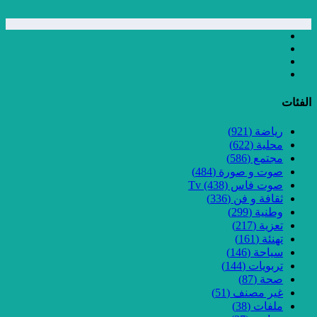
الفئات
رياضة
(921)
محلية
(622)
مجتمع
(586)
صوت و صورة
(484)
صوت فاس Tv
(438)
ثقافة و فن
(336)
وطنية
(299)
تعزية
(217)
تهنئة
(161)
سياحة
(146)
تربويات
(144)
صحة
(87)
غير مصنف
(51)
ملفات
(38)